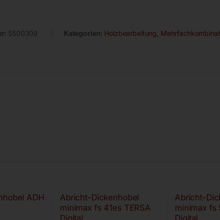
er:
5500309
Kategorien:
Holzbearbeitung
,
Mehrfachkombinat
enhobel ADH
Abricht-Dickenhobel
Abricht-Di
minimax fs 41es TERSA
minimax fs
Digital
Digital