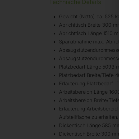
Technische Details
Gewicht (Netto) ca. 525 kg
Abrichttisch Breite 300 mm
Abrichttisch Länge 1510 mm
Spanabnahme max. Abrichte 4 m
Absaugstutzendurchmesser 4 x 1
Absaugstutzendurchmesser Sägeb
Platzbedarf Länge 5093 mm
Platzbedarf Breite/Tiefe 4002 mm
Erläuterung Platzbedarf: Die Maß
Arbeitsbereich Länge 1600 mm
Arbeitsbereich Breite/Tiefe 1600 
Erläuterung Arbeitsbereich: Die a
Aufstellfläche zu erhalten.
Dickentisch Länge 585 mm
Dickentisch Breite 300 mm