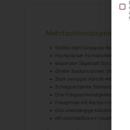
Mehrfachkombination min
Stabile Stahl-Grauguss-Konstruktio
Hochpräziser Formatschiebeschlit
Maximaler Sägeblatt-Durchmesser 
Großer Besäumrahmen (960 x 600
Stark verrippte Abricht-Arbeitstis
Schrägverzahnte Stahleinzugswalz
Drei Fräsgeschwindigkeiten, manuel
Frässpindel mit Rechts-Linkslauf
Drei unabhängige Industriemotore
Mit abschließbarem Hauptschalter,