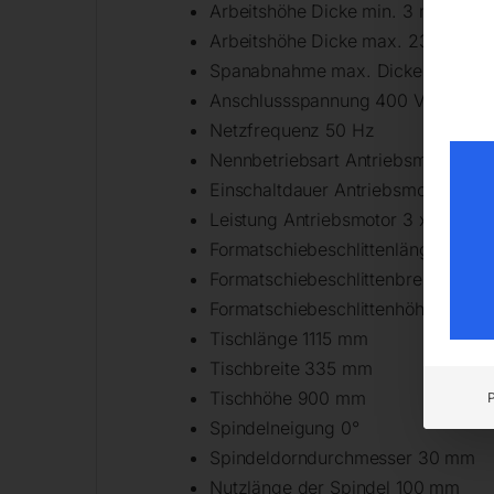
Arbeitshöhe Dicke min. 3 mm
Arbeitshöhe Dicke max. 230 mm
Spanabnahme max. Dicke 4 mm
Anschlussspannung 400 V
Netzfrequenz 50 Hz
Nennbetriebsart Antriebsmotor S6
Einschaltdauer Antriebsmotor 40%
Leistung Antriebsmotor 3 x 5,0 kW
Formatschiebeschlittenlänge 2310
Formatschiebeschlittenbreite 270
Formatschiebeschlittenhöhe 124 
Tischlänge 1115 mm
Tischbreite 335 mm
Tischhöhe 900 mm
Spindelneigung 0°
Spindeldorndurchmesser 30 mm
Nutzlänge der Spindel 100 mm