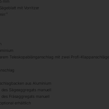
15 mm
ägeblatt mit Vorritzer
in⁻¹
h
luminium
arem Teleskopablänganschlag mit zwei Profi-Klappanschläg
anschlag
nschlagbacken aus Aluminium
 des Sägeaggregats manuell
 des Fräsaggregats manuell
tional erhältlich