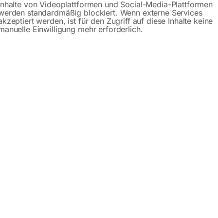
Inhalte von Videoplattformen und Social-Media-Plattformen
werden standardmäßig blockiert. Wenn externe Services
akzeptiert werden, ist für den Zugriff auf diese Inhalte keine
manuelle Einwilligung mehr erforderlich.
imax cu 300c F 23 N TERSA
n
ten aus eloxiertem Aluminium mit Laufweg 2250 mm
von 315 mm möglich, Sägeblatt bis 45° schwenkbar
 mm) mit bis 2660 mm ausziehbarem Aluminium-Teleskopan
che aus Grauguss, nachgeglüht und spannungsfrei für jahrzehnt
e für gleichmäßigen Materialeinzug
l einstellbar
n
 Motorschutzschalter, Not-Aus-Schalter