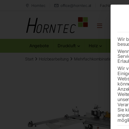
Horntec
office@horntec.at
Fachberatung au
Wir b
besu
Angebote
Druckluft
Holz
Metall
Wenn 
Servi
Start
Holzbearbeitung
Mehrfachkombinationen
Me
Erlau
Wir v
Einig
Websi
könne
Anzei
Weite
unse
Verar
Sie k
anpa
mögli