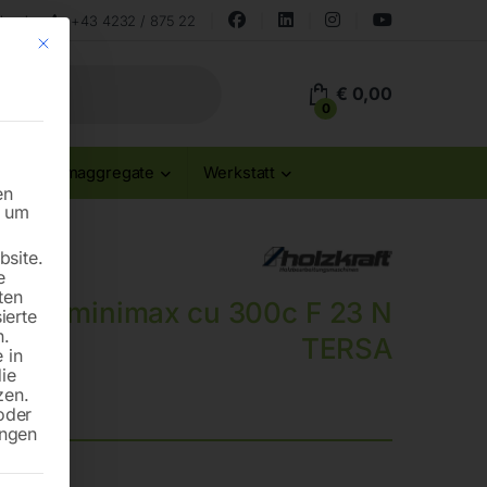
land
+43 4232 / 875 22
Mit diesem Button wird der Dialog geschlossen. Seine Funktionalität ist id
€
0,00
0
Stromaggregate
Werkstatt
en
n um
site.
e
ten
tion minimax cu 300c F 23 N
ierte
n.
TERSA
 in
die
zen.
oder
ungen