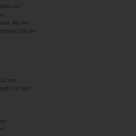
0000 min⁻¹
mm
nkbar 180 mm
nfräsen 275 mm
g 820 mm
blatt 2310 mm
 mm
mm