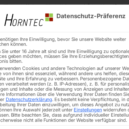
s Kärnten
Markenqualität
Lieferung nach Österreich und Deutsch
Datenschutz-Präferenz
enötigen Ihre Einwilligung, bevor Sie unsere Website weiter
chen können.
Reinigung
Schweißen
Stadtmobiliar
Stein
Sie unter 16 Jahre alt sind und Ihre Einwilligung zu optional
ces geben möchten, müssen Sie Ihre Erziehungsberechtigte
hrfachkombination minimax cu 300c F 23 N TERSA
bnis bitten.
erwenden Cookies und andere Technologien auf unserer Web
🔍
e von ihnen sind essenziell, während andere uns helfen, dies
te und Ihre Erfahrung zu verbessern.
Personenbezogene Da
Mehrfachkombina
n verarbeitet werden (z. B. IP-Adressen), z. B. für personalis
gen und Inhalte oder die Messung von Anzeigen und Inhalte
re Informationen über die Verwendung Ihrer Daten finden Sie
rer
Datenschutzerklärung
.
Es besteht keine Verpflichtung, in 
beitung Ihrer Daten einzuwilligen, um dieses Angebot zu nut
Nicht vorrätig
Verfügbarkeit:
önnen Ihre Auswahl jederzeit unter
Einstellungen
widerrufen 
ssen.
Bitte beachten Sie, dass aufgrund individueller Einstell
cherweise nicht alle Funktionen der Website verfügbar sind.