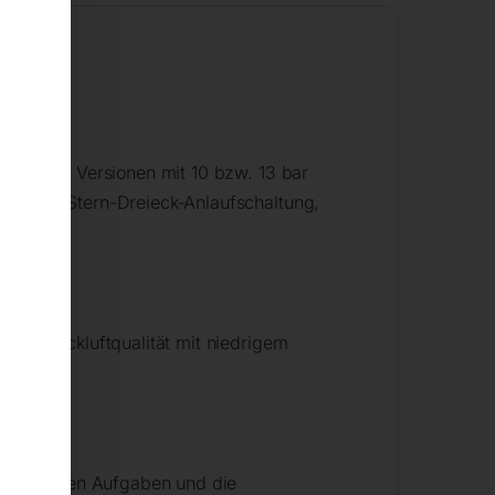
00
ndustrie. Versionen mit 10 bzw. 13 bar
 Basic, Stern-Dreieck-Anlaufschaltung,
ohe Druckluftqualität mit niedrigem
ie täglichen Aufgaben und die