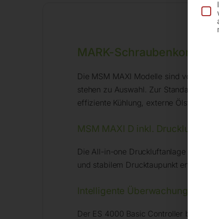
MARK-Schraubenkompresso
Die MSM MAXI Modelle sind vollautomati
stehen zu Auswahl. Zur Standardausfüh
effiziente Kühlung, externe Ölstandskon
MSM MAXI D inkl. Druckluftbehäl
Die All-in-one Druckluftanlage „D“ mit
und stabilem Drucktaupunkt erfordern.
Intelligente Überwachung, Kontro
Der ES 4000 Basic Controller bietet ei