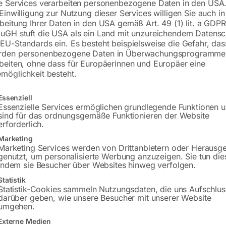
e Services verarbeiten personenbezogene Daten in den USA.
 Einwilligung zur Nutzung dieser Services willigen Sie auch in
beitung Ihrer Daten in den USA gemäß Art. 49 (1) lit. a GDPR
uGH stuft die USA als ein Land mit unzureichendem Datensc
mit Trockner und Steuerung ES 4000
EU-Standards ein. Es besteht beispielsweise die Gefahr, da
rden personenbezogene Daten in Überwachungsprogramme
beiten, ohne dass für Europäerinnen und Europäer eine
€
7.800,00
möglichkeit besteht.
inkl. MwSt.
Kostenloser Versand
gt eine Liste der Service-Gruppen, für die eine Einwilligung erteilt w
Essenziell
Lieferzeit:
Auf Nachfrage
Essenzielle Services ermöglichen grundlegende Funktionen 
sind für das ordnungsgemäße Funktionieren der Website
erforderlich.
Versandkosten Standard (Österreich):
€
Marketing
Bitte beachten Sie: Die Versandkosten g
Marketing Services werden von Drittanbietern oder Herausg
genutzt, um personalisierte Werbung anzuzeigen. Sie tun die
indem sie Besucher über Websites hinweg verfolgen.
Statistik
Statistik-Cookies sammeln Nutzungsdaten, die uns Aufschlus
darüber geben, wie unsere Besucher mit unserer Website
umgehen.
Beschreibung
Produktsicherheit
Externe Medien