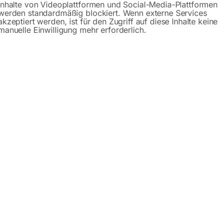
Inhalte von Videoplattformen und Social-Media-Plattformen
werden standardmäßig blockiert. Wenn externe Services
akzeptiert werden, ist für den Zugriff auf diese Inhalte keine
manuelle Einwilligung mehr erforderlich.
r MSM MAXI 11 D – 270/10bar – AD 20
sche Druckluftzentralen für Verteilernetze in Gewerbe und I
rung aller Modelle gehören: elektronische Steuerung ES 4000
trolle, niedriger Geräuschpegel, Betriebsstundenzähler, uvm.
ter und Kältetrockner
 Kältetrockner MDX ist für Anwendungen, die eine besonders h
lle und Sicherheit
ne erweiterte Überwachung sowie einfach Konfiguration für d