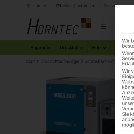
Horntec
office@horntec.at
Fachberatung au
Wir b
besu
Angebote
Druckluft
Holz
Metall
Wenn 
Servi
Start
Drucklufttechnologie
Schraubenkompressoren
Erlau
Wir v
Einig
Websi
könne
Anzei
Weite
unse
Verar
Sie k
anpa
mögli