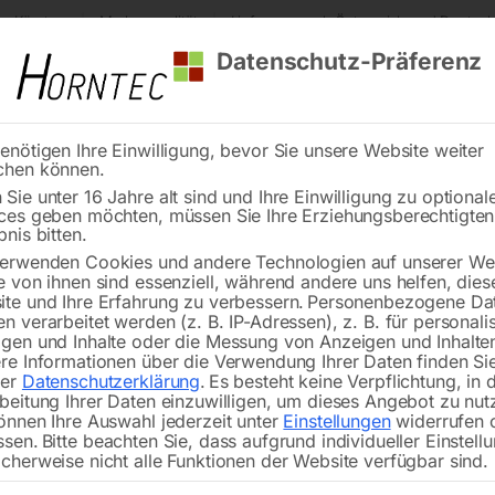
s Kärnten
Markenqualität
Lieferung nach Österreich und Deutsch
Datenschutz-Präferenz
enötigen Ihre Einwilligung, bevor Sie unsere Website weiter
chen können.
Reinigung
Schweißen
Stadtmobiliar
Stein
Sie unter 16 Jahre alt sind und Ihre Einwilligung zu optional
ces geben möchten, müssen Sie Ihre Erziehungsberechtigte
MARK-Schraubenkompressor MSM MAXI 11 D – 270/10bar – AD 20
bnis bitten.
erwenden Cookies und andere Technologien auf unserer Web
🔍
e von ihnen sind essenziell, während andere uns helfen, dies
te und Ihre Erfahrung zu verbessern.
Personenbezogene Da
n verarbeitet werden (z. B. IP-Adressen), z. B. für personalis
gen und Inhalte oder die Messung von Anzeigen und Inhalte
re Informationen über die Verwendung Ihrer Daten finden Sie
rer
Datenschutzerklärung
.
Es besteht keine Verpflichtung, in 
MARK-Schraubenk
beitung Ihrer Daten einzuwilligen, um dieses Angebot zu nut
önnen Ihre Auswahl jederzeit unter
Einstellungen
widerrufen 
ssen.
Bitte beachten Sie, dass aufgrund individueller Einstell
cherweise nicht alle Funktionen der Website verfügbar sind.
Nicht vorrätig
Verfügbarkeit: