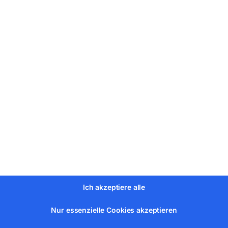
 und Temperaturanzeigen
unden
 der Steuereinheit
usfall
orteile
abgelassen = Energieersparnis
g = Schonung der Umwelt
Ich akzeptiere alle
Nur essenzielle Cookies akzeptieren