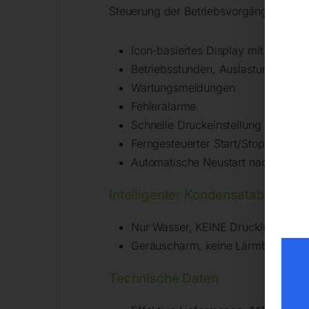
Steuerung der Betriebsvorgänge.
Icon-basiertes Display mit Druck-
Betriebsstunden, Auslastung in St
Wartungsmeldungen
Fehleralarme
Schnelle Druckeinstellung direkt an
Ferngesteuerter Start/Stopp
Automatische Neustart nach Stroma
Intelligenter Kondensatablass – V
Nur Wasser, KEINE Druckluft wird 
Geräuscharm, keine Lärmbelastun
Technische Daten