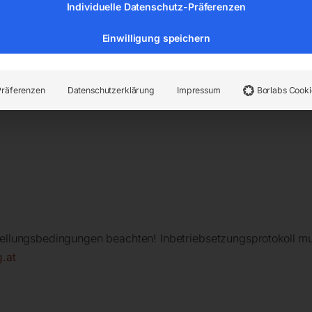
Individuelle Datenschutz-Präferenzen
Einwilligung speichern
Präferenzen
Datenschutzerklärung
Impressum
Borlabs Cooki
uenz: 400/50V/Hz
ellungsbedingungen beachten! Inbetriebsetzungsprotokoll mu
.at