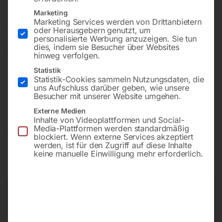
Serie 430
Marketing
Marketing Services werden von Drittanbietern
oder Herausgebern genutzt, um
Nicht vorrätig
Verfügbarkeit:
personalisierte Werbung anzuzeigen. Sie tun
dies, indem sie Besucher über Websites
hinweg verfolgen.
Statistik
Mod. 74300/10
Statistik-Cookies sammeln Nutzungsdaten, die
Luft/Wasser
uns Aufschluss darüber geben, wie unsere
Besucher mit unserer Website umgehen.
Max. Arbeitsdruck 20 bar
Externe Medien
Inhalte von Videoplattformen und Social-
Media-Plattformen werden standardmäßig
€
312,00
blockiert. Wenn externe Services akzeptiert
werden, ist für den Zugriff auf diese Inhalte
keine manuelle Einwilligung mehr erforderlich.
inkl. MwSt.
zzgl.
Versandkosten
Lieferzeit:
Auf Nachfrage
Versandkosten Standard (Österreich):
€
40,00
Bitte beachten Sie: Die Versandkosten gelten für Österreich.
Andere Länder können abweichen.