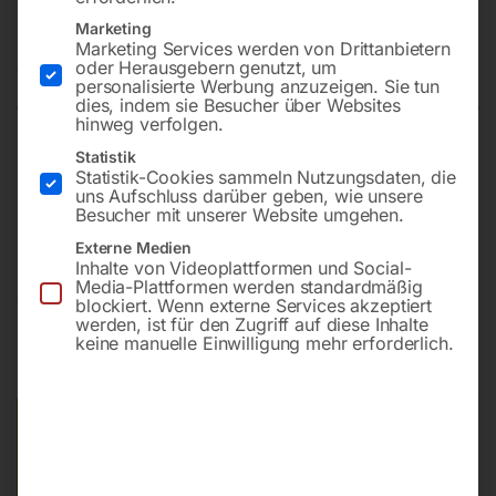
Edelstahl Serie 560
Marketing
Marketing Services werden von Drittanbietern
oder Herausgebern genutzt, um
Nicht vorrätig
Verfügbarkeit:
personalisierte Werbung anzuzeigen. Sie tun
dies, indem sie Besucher über Websites
hinweg verfolgen.
Statistik
Mod. 75640/30
Statistik-Cookies sammeln Nutzungsdaten, die
Wasser (max. 130°)
uns Aufschluss darüber geben, wie unsere
Besucher mit unserer Website umgehen.
Max. Arbeitsdruck 200 bar
Externe Medien
Inhalte von Videoplattformen und Social-
Media-Plattformen werden standardmäßig
€
948,00
blockiert. Wenn externe Services akzeptiert
werden, ist für den Zugriff auf diese Inhalte
keine manuelle Einwilligung mehr erforderlich.
inkl. MwSt.
Kostenloser Versand
Lieferzeit:
Auf Nachfrage
Versandkosten Standard (Österreich):
€
0,00
Bitte beachten Sie: Die Versandkosten gelten für Österreich.
Andere Länder können abweichen.