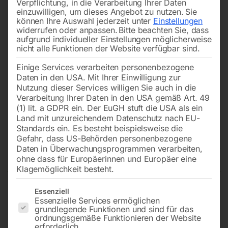
Verpflichtung, in die Verarbeitung Ihrer Daten
einzuwilligen, um dieses Angebot zu nutzen.
Sie
können Ihre Auswahl jederzeit unter
Einstellungen
widerrufen oder anpassen.
Bitte beachten Sie, dass
aufgrund individueller Einstellungen möglicherweise
nicht alle Funktionen der Website verfügbar sind.
Einige Services verarbeiten personenbezogene
Daten in den USA. Mit Ihrer Einwilligung zur
Nutzung dieser Services willigen Sie auch in die
Verarbeitung Ihrer Daten in den USA gemäß Art. 49
(1) lit. a GDPR ein. Der EuGH stuft die USA als ein
Land mit unzureichendem Datenschutz nach EU-
Standards ein. Es besteht beispielsweise die
Mahindra MP-30 Diesel-
Gefahr, dass US-Behörden personenbezogene
Stromerzeuger
Daten in Überwachungsprogrammen verarbeiten,
ohne dass für Europäerinnen und Europäer eine
Klagemöglichkeit besteht.
Es folgt eine Liste der Service-Gruppen, für die eine Einwilligun
Essenziell
Maximalleistung von 30 kVA – 24 kW
Essenzielle Services ermöglichen
400V Anschlüsse / ATS
grundlegende Funktionen und sind für das
ordnungsgemäße Funktionieren der Website
4 Zylinder Dieselmotor, wassergekühlt
erforderlich.