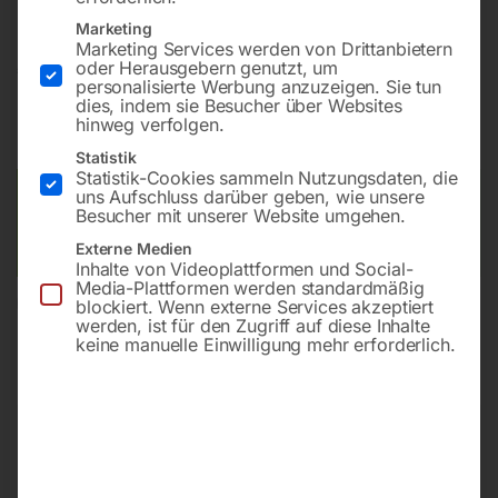
Marketing
Marketing Services werden von Drittanbietern
€
11.670,00
oder Herausgebern genutzt, um
personalisierte Werbung anzuzeigen. Sie tun
dies, indem sie Besucher über Websites
inkl. MwSt.
Kostenloser Versand
hinweg verfolgen.
Lieferzeit:
Versandbereit in KW 36/2026
Statistik
Statistik-Cookies sammeln Nutzungsdaten, die
uns Aufschluss darüber geben, wie unsere
Versandkosten Standard (Österreich):
€
0,00
Besucher mit unserer Website umgehen.
Bitte beachten Sie: Die Versandkosten gelten für Österreich.
Andere Länder können abweichen.
Externe Medien
Inhalte von Videoplattformen und Social-
Media-Plattformen werden standardmäßig
blockiert. Wenn externe Services akzeptiert
In den Warenkorb
werden, ist für den Zugriff auf diese Inhalte
keine manuelle Einwilligung mehr erforderlich.
Sie haben Fragen zu diesem
Artikel?
Gerne helfen wir Ihnen weiter.