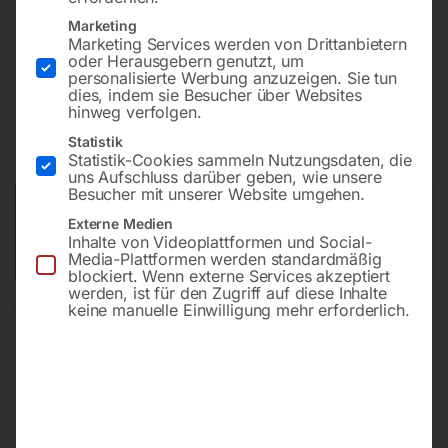
mit Timerfunktion
Marketing
Marketing Services werden von Drittanbietern
oder Herausgebern genutzt, um
personalisierte Werbung anzuzeigen. Sie tun
€
252,00
dies, indem sie Besucher über Websites
hinweg verfolgen.
inkl. MwSt.
zzgl.
Versandkosten
Statistik
Lieferzeit:
ca. 5 - 10 Werktage
Statistik-Cookies sammeln Nutzungsdaten, die
uns Aufschluss darüber geben, wie unsere
Besucher mit unserer Website umgehen.
Versandkosten Standard (Österreich):
€
40,00
Externe Medien
Bitte beachten Sie: Die Versandkosten gelten für Österreich.
Inhalte von Videoplattformen und Social-
Andere Länder können abweichen.
Media-Plattformen werden standardmäßig
blockiert. Wenn externe Services akzeptiert
werden, ist für den Zugriff auf diese Inhalte
In den Warenkorb
keine manuelle Einwilligung mehr erforderlich.
Sie haben Fragen zu diesem
Artikel?