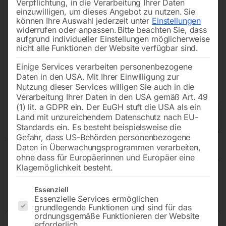
Verpflichtung, in die Verarbeitung Ihrer Daten
einzuwilligen, um dieses Angebot zu nutzen.
Sie
können Ihre Auswahl jederzeit unter
Einstellungen
widerrufen oder anpassen.
Bitte beachten Sie, dass
aufgrund individueller Einstellungen möglicherweise
nicht alle Funktionen der Website verfügbar sind.
Einige Services verarbeiten personenbezogene
Daten in den USA. Mit Ihrer Einwilligung zur
Nutzung dieser Services willigen Sie auch in die
Verarbeitung Ihrer Daten in den USA gemäß Art. 49
(1) lit. a GDPR ein. Der EuGH stuft die USA als ein
Land mit unzureichendem Datenschutz nach EU-
Standards ein. Es besteht beispielsweise die
Gefahr, dass US-Behörden personenbezogene
Daten in Überwachungsprogrammen verarbeiten,
ohne dass für Europäerinnen und Europäer eine
Klagemöglichkeit besteht.
Luftentfeuchter LEF 30
Es folgt eine Liste der Service-Gruppen, für die eine Einwilligun
Essenziell
Essenzielle Services ermöglichen
grundlegende Funktionen und sind für das
ordnungsgemäße Funktionieren der Website
erforderlich.