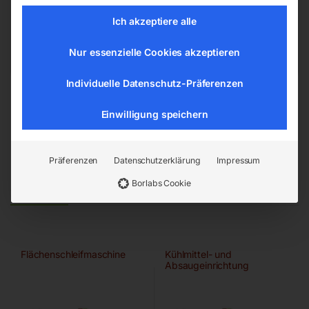
4911 Ried/Tumeltsham
Ich akzeptiere alle
office@elmag.at
Österreich
Nur essenzielle Cookies akzeptieren
Individuelle Datenschutz-Präferenzen
Einwilligung speichern
Präferenzen
Datenschutzerklärung
Impressum
Ähnliche Produkte
Borlabs Cookie
Flächenschleifmaschine
Kühlmittel- und
Absaugeinrichtung