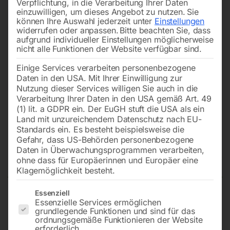
Verpflichtung, in die Verarbeitung Ihrer Daten
einzuwilligen, um dieses Angebot zu nutzen.
Sie
können Ihre Auswahl jederzeit unter
Einstellungen
widerrufen oder anpassen.
Bitte beachten Sie, dass
aufgrund individueller Einstellungen möglicherweise
nicht alle Funktionen der Website verfügbar sind.
Einige Services verarbeiten personenbezogene
Daten in den USA. Mit Ihrer Einwilligung zur
Nutzung dieser Services willigen Sie auch in die
Verarbeitung Ihrer Daten in den USA gemäß Art. 49
(1) lit. a GDPR ein. Der EuGH stuft die USA als ein
Land mit unzureichendem Datenschutz nach EU-
Standards ein. Es besteht beispielsweise die
Gefahr, dass US-Behörden personenbezogene
Daten in Überwachungsprogrammen verarbeiten,
LED-Arbeitsleuchte
ohne dass für Europäerinnen und Europäer eine
Klagemöglichkeit besteht.
Es folgt eine Liste der Service-Gruppen, für die eine Einwilligun
Essenziell
Essenzielle Services ermöglichen
zu Industrie 230 & 250HD
grundlegende Funktionen und sind für das
ordnungsgemäße Funktionieren der Website
erforderlich.