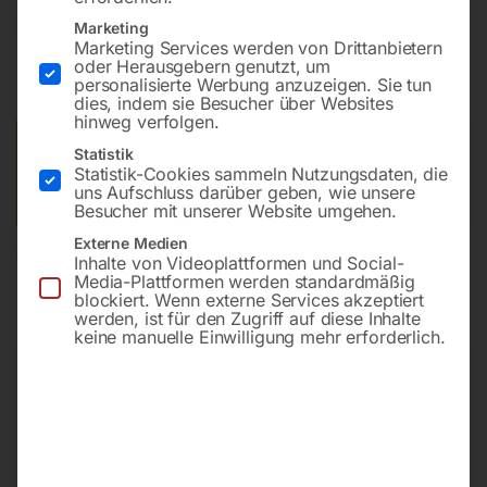
€
270,00
Marketing
Marketing Services werden von Drittanbietern
oder Herausgebern genutzt, um
inkl. MwSt.
zzgl.
Versandkosten
personalisierte Werbung anzuzeigen. Sie tun
Lieferzeit:
Versandbereit in KW 31/2026
dies, indem sie Besucher über Websites
hinweg verfolgen.
Versandkosten Standard (Österreich):
€
10,00
Statistik
Statistik-Cookies sammeln Nutzungsdaten, die
Bitte beachten Sie: Die Versandkosten gelten für Österreich.
uns Aufschluss darüber geben, wie unsere
Andere Länder können abweichen.
Besucher mit unserer Website umgehen.
Externe Medien
In den Warenkorb
Inhalte von Videoplattformen und Social-
Media-Plattformen werden standardmäßig
blockiert. Wenn externe Services akzeptiert
werden, ist für den Zugriff auf diese Inhalte
keine manuelle Einwilligung mehr erforderlich.
Sie haben Fragen zu diesem
Artikel?
Gerne helfen wir Ihnen weiter.
Anfrageformular