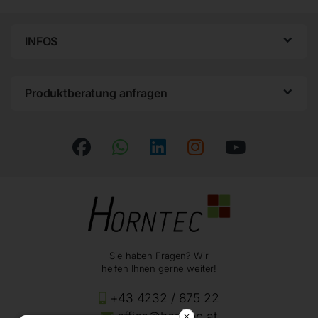
INFOS
Produktberatung anfragen
Sie haben Fragen? Wir
helfen Ihnen gerne weiter!
+43 4232 / 875 22
office@horntec.at