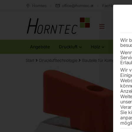
Horntec
office@horntec.at
Fachberatung au
Wir b
besu
Angebote
Druckluft
Holz
Metall
Wenn 
Servi
Start
Drucklufttechnologie
Bauteile für Kompressoren
Erlau
Wir v
Einig
Websi
könne
Anzei
Weite
unse
Verar
Sie k
anpa
mögli