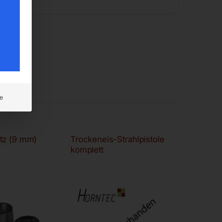
e
tz (9 mm)
Trockeneis-Strahlpistole
komplett