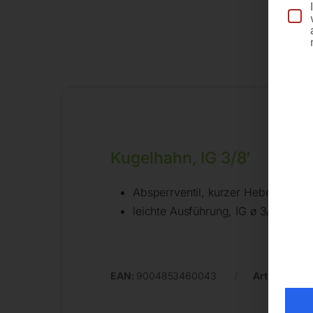
Kugelhahn, IG 3/8′
Absperrventil, kurzer Hebel
leichte Ausführung, IG ø 3/8′, Mes
EAN:
9004853460043
Artikelnumm