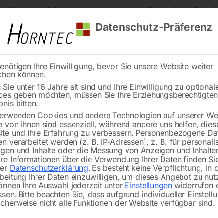
s Kärnten
Markenqualität
Lieferung nach Österreich und Deutsch
Datenschutz-Präferenz
enötigen Ihre Einwilligung, bevor Sie unsere Website weiter
chen können.
Reinigung
Schweißen
Stadtmobiliar
Stein
Sie unter 16 Jahre alt sind und Ihre Einwilligung zu optional
ces geben möchten, müssen Sie Ihre Erziehungsberechtigte
Kugelhahn, IG 3/8′
bnis bitten.
erwenden Cookies und andere Technologien auf unserer Web
🔍
e von ihnen sind essenziell, während andere uns helfen, dies
te und Ihre Erfahrung zu verbessern.
Personenbezogene Da
n verarbeitet werden (z. B. IP-Adressen), z. B. für personalis
gen und Inhalte oder die Messung von Anzeigen und Inhalte
re Informationen über die Verwendung Ihrer Daten finden Sie
rer
Datenschutzerklärung
.
Es besteht keine Verpflichtung, in 
beitung Ihrer Daten einzuwilligen, um dieses Angebot zu nut
önnen Ihre Auswahl jederzeit unter
Einstellungen
widerrufen 
ssen.
Bitte beachten Sie, dass aufgrund individueller Einstell
cherweise nicht alle Funktionen der Website verfügbar sind.
1 Stk. Packung – SB