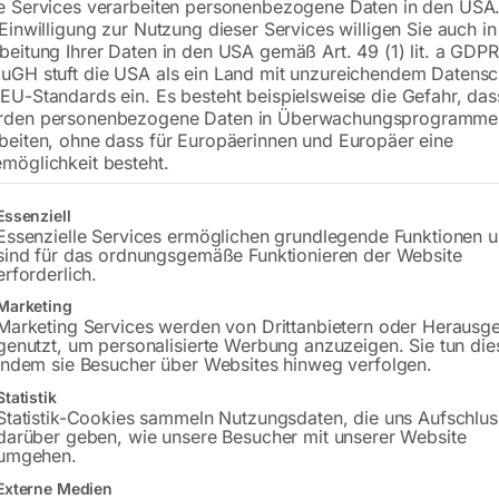
e Services verarbeiten personenbezogene Daten in den USA.
 Einwilligung zur Nutzung dieser Services willigen Sie auch in
beitung Ihrer Daten in den USA gemäß Art. 49 (1) lit. a GDPR
uGH stuft die USA als ein Land mit unzureichendem Datensc
€
10,80
EU-Standards ein. Es besteht beispielsweise die Gefahr, da
rden personenbezogene Daten in Überwachungsprogramme
inkl. MwSt.
zzgl.
Versandkosten
beiten, ohne dass für Europäerinnen und Europäer eine
Lieferzeit:
ca. 2 - 3 Tage
möglichkeit besteht.
Versandkosten Standard (Österreich):
€
gt eine Liste der Service-Gruppen, für die eine Einwilligung erteilt w
Essenziell
Bitte beachten Sie: Die Versandkosten g
Essenzielle Services ermöglichen grundlegende Funktionen 
sind für das ordnungsgemäße Funktionieren der Website
erforderlich.
In den 
Marketing
Marketing Services werden von Drittanbietern oder Herausg
genutzt, um personalisierte Werbung anzuzeigen. Sie tun die
indem sie Besucher über Websites hinweg verfolgen.
Sie haben Frag
Statistik
Statistik-Cookies sammeln Nutzungsdaten, die uns Aufschlus
darüber geben, wie unsere Besucher mit unserer Website
Gerne hel
umgehen.
Externe Medien
Anfrageformular