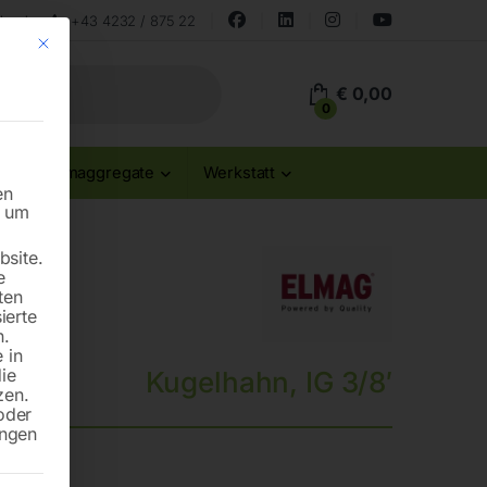
land
+43 4232 / 875 22
Mit diesem Button wird der Dialog geschlossen. Seine Funktionalität ist id
€
0,00
0
Stromaggregate
Werkstatt
en
n um
site.
e
ten
ierte
n.
 in
die
Kugelhahn, IG 3/8′
zen.
oder
ungen