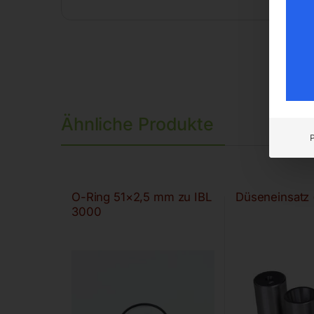
Ähnliche Produkte
O-Ring 51×2,5 mm zu IBL
Düseneinsatz
3000