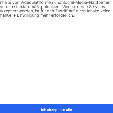
Inhalte von Videoplattformen und Social-Media-Plattformen
werden standardmäßig blockiert. Wenn externe Services
akzeptiert werden, ist für den Zugriff auf diese Inhalte keine
manuelle Einwilligung mehr erforderlich.
Beschreibung
Produktsicherheit
sing
er:
46004
Kategorien:
Drucklufttechnologie
,
Bauteile für Ko
Ich akzeptiere alle