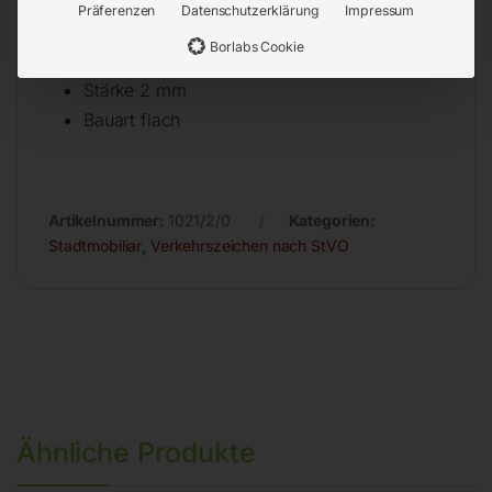
Oberfläche reflektierend
Präferenzen
Datenschutzerklärung
Impressum
Farbe rot/weiß/schwarz
Borlabs Cookie
Seitenlänge 700 mm
Stärke 2 mm
Bauart flach
Artikelnummer:
1021/2/0
Kategorien:
Stadtmobiliar
,
Verkehrszeichen nach StVO
Ähnliche Produkte