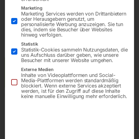
Seitenlänge – 700 mm
Marketing
Marketing Services werden von Drittanbietern
oder Herausgebern genutzt, um
personalisierte Werbung anzuzeigen. Sie tun
€
74,40
dies, indem sie Besucher über Websites
hinweg verfolgen.
inkl. MwSt.
zzgl.
Versandkosten
Statistik
Statistik-Cookies sammeln Nutzungsdaten, die
Lieferzeit:
ca. 3 – 5 Werktage
uns Aufschluss darüber geben, wie unsere
Besucher mit unserer Website umgehen.
Versandkosten Standard (Österreich):
€
15,00
Externe Medien
Bitte beachten Sie: Die Versandkosten gelten für Österreich.
Inhalte von Videoplattformen und Social-
Andere Länder können abweichen.
Media-Plattformen werden standardmäßig
blockiert. Wenn externe Services akzeptiert
werden, ist für den Zugriff auf diese Inhalte
In den Warenkorb
keine manuelle Einwilligung mehr erforderlich.
Sie haben Fragen zu diesem
Artikel?