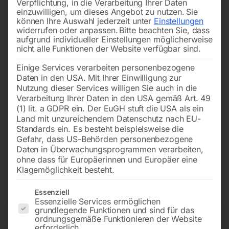
Verpflichtung, in die Verarbeitung Ihrer Daten
einzuwilligen, um dieses Angebot zu nutzen.
Sie
können Ihre Auswahl jederzeit unter
Einstellungen
widerrufen oder anpassen.
Bitte beachten Sie, dass
aufgrund individueller Einstellungen möglicherweise
nicht alle Funktionen der Website verfügbar sind.
Einige Services verarbeiten personenbezogene
Daten in den USA. Mit Ihrer Einwilligung zur
Nutzung dieser Services willigen Sie auch in die
Verarbeitung Ihrer Daten in den USA gemäß Art. 49
(1) lit. a GDPR ein. Der EuGH stuft die USA als ein
Land mit unzureichendem Datenschutz nach EU-
Standards ein. Es besteht beispielsweise die
Gefahr, dass US-Behörden personenbezogene
Daten in Überwachungsprogrammen verarbeiten,
ohne dass für Europäerinnen und Europäer eine
Kreuzung mit Straße ohne
Klagemöglichkeit besteht.
Vorrang
Es folgt eine Liste der Service-Gruppen, für die eine Einwilligun
Essenziell
Essenzielle Services ermöglichen
grundlegende Funktionen und sind für das
ordnungsgemäße Funktionieren der Website
Verkehrszeichen flach, Folientyp 2
erforderlich.