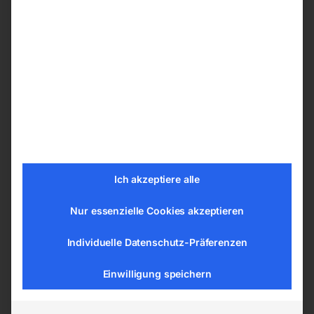
Merkmale der Verkehrszeichen nach der
StVO
Aus 2mm Aluminium-Speziallegierung
Retroreflektierend und witterungsbeständig
Folientyp 2
Haltbarkeit bis 10 Jahre
EN12899-Zertifizierung / CE-Kennzeichen
Ich akzeptiere alle
Technische Daten
Nur essenzielle Cookies akzeptieren
Schildtyp § 50 Gefahrenzeichen
Kurzzeichen § 50/4
Individuelle Datenschutz-Präferenzen
Bezeichnung Kreuzung mit Straße ohne
Einwilligung speichern
Vorrang
Material Aluminium