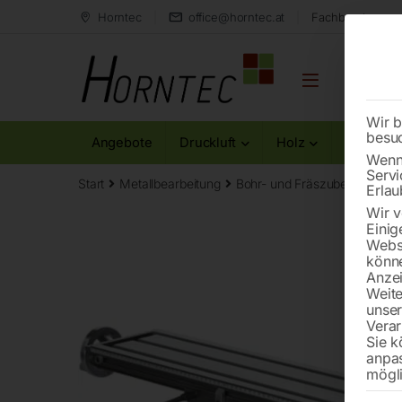
Horntec
office@horntec.at
Fachberatung au
Wir b
besu
Angebote
Druckluft
Holz
Metall
Wenn 
Servi
Start
Metallbearbeitung
Bohr- und Fräszubehör
Koo
Erlau
Wir v
Einig
Websi
könne
Anzei
Weite
unse
Verar
Sie k
anpa
mögli