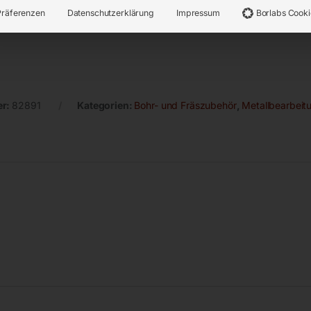
Präferenzen
Datenschutzerklärung
Impressum
Borlabs Cooki
er:
82891
Kategorien:
Bohr- und Fräszubehör
,
Metallbearbeit