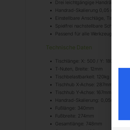
Drei leichtgängige Handräder mit 
Handrad-Skalierung 0,05 mm
Einstellbare Anschläge, Tisch in jed
Spielfrei nachstellbare Schwalbe
Passend für alle Werkzeugmaschin
Technische Daten
Tischlänge: X: 500 / Y: 180mm
T-Nuten, Breite: 12mm
Tischbelastbarkeit: 120kg
Tischhub X-Achse: 287mm
Tischhub Y-Achse: 167mm
Handrad-Skalierung: 0,05mm
Fußlänge: 340mm
Fußbreite: 274mm
Gesamtlänge: 748mm