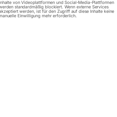
Inhalte von Videoplattformen und Social-Media-Plattformen
werden standardmäßig blockiert. Wenn externe Services
akzeptiert werden, ist für den Zugriff auf diese Inhalte keine
manuelle Einwilligung mehr erforderlich.
Beschreibung
Produktsicherheit
gung auf den Maschinentisch ideal für z.B. präzise Serienbo
 Kühlmittelrinne
raubstocks oder Werkstücks