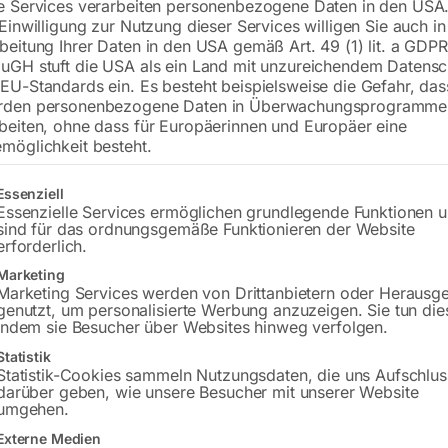
e Services verarbeiten personenbezogene Daten in den USA.
 Einwilligung zur Nutzung dieser Services willigen Sie auch in
beitung Ihrer Daten in den USA gemäß Art. 49 (1) lit. a GDPR
uGH stuft die USA als ein Land mit unzureichendem Datensc
€
1.080,00
EU-Standards ein. Es besteht beispielsweise die Gefahr, da
rden personenbezogene Daten in Überwachungsprogramme
inkl. MwSt.
zzgl.
Versandkosten
beiten, ohne dass für Europäerinnen und Europäer eine
Lieferzeit:
ca. 2 - 3 Tage
möglichkeit besteht.
Versandkosten Standard (Österreich):
€
gt eine Liste der Service-Gruppen, für die eine Einwilligung erteilt w
Essenziell
Bitte beachten Sie: Die Versandkosten g
Essenzielle Services ermöglichen grundlegende Funktionen 
sind für das ordnungsgemäße Funktionieren der Website
erforderlich.
In den 
Marketing
Marketing Services werden von Drittanbietern oder Herausg
genutzt, um personalisierte Werbung anzuzeigen. Sie tun die
indem sie Besucher über Websites hinweg verfolgen.
Sie haben Frag
Statistik
Statistik-Cookies sammeln Nutzungsdaten, die uns Aufschlus
darüber geben, wie unsere Besucher mit unserer Website
Gerne hel
umgehen.
Externe Medien
Anfrageformular