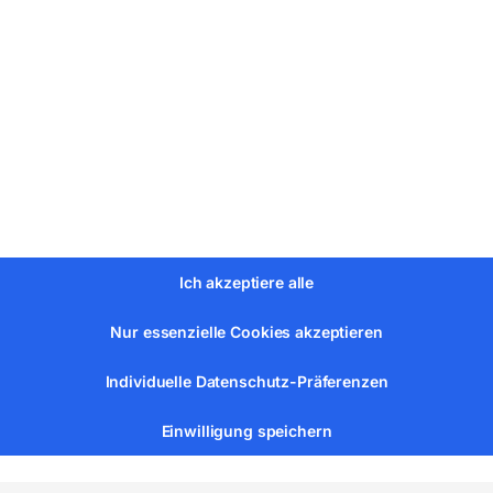
gut lesbaren Skalenringen
er Position arretierbar
nschwanzführungen
entische
Ich akzeptiere alle
Nur essenzielle Cookies akzeptieren
Individuelle Datenschutz-Präferenzen
Einwilligung speichern