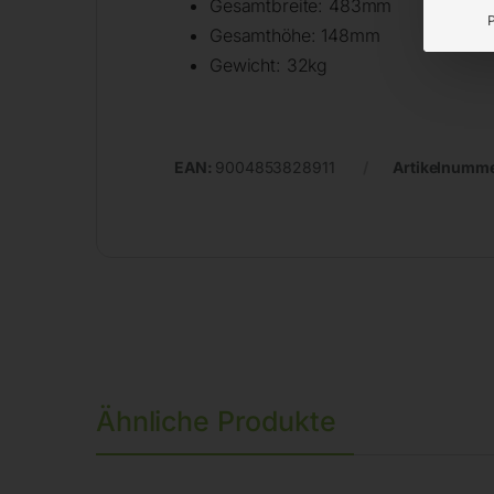
Gesamtbreite: 483mm
Gesamthöhe: 148mm
Gewicht: 32kg
EAN:
9004853828911
Artikelnumm
Ähnliche Produkte