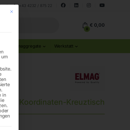
land
+43 4232 / 875 22
Mit diesem Button wird der Dialog geschlossen. Seine Funktionalität ist id
€
0,00
0
Stromaggregate
Werkstatt
en
n um
site.
e
ten
ierte
n.
 in
die
Koordinaten-Kreuztisch
zen.
oder
ungen