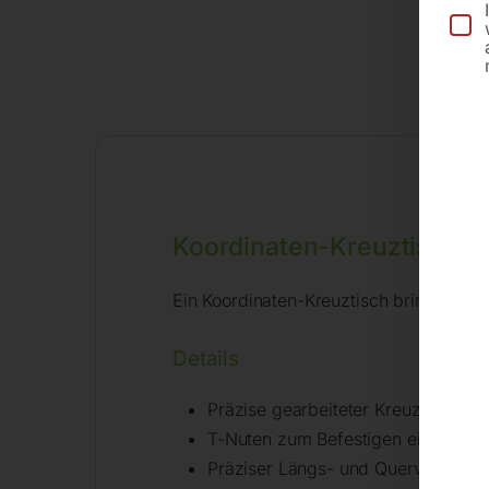
Koordinaten-Kreuztisch
Ein Koordinaten-Kreuztisch bringt Bewe
Details
Präzise gearbeiteter Kreuztisch mit
T-Nuten zum Befestigen eines Sch
Präziser Längs- und Quervorschub