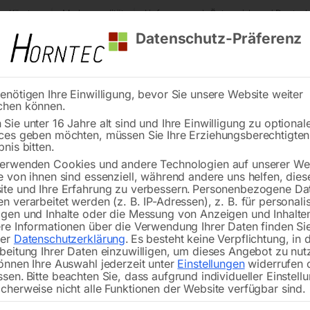
s Kärnten
Markenqualität
Lieferung nach Österreich und Deutsch
Datenschutz-Präferenz
enötigen Ihre Einwilligung, bevor Sie unsere Website weiter
chen können.
Reinigung
Schweißen
Stadtmobiliar
Stein
Sie unter 16 Jahre alt sind und Ihre Einwilligung zu optional
ces geben möchten, müssen Sie Ihre Erziehungsberechtigte
rdinaten-Kreuztisch
bnis bitten.
erwenden Cookies und andere Technologien auf unserer Web
🔍
e von ihnen sind essenziell, während andere uns helfen, dies
te und Ihre Erfahrung zu verbessern.
Personenbezogene Da
n verarbeitet werden (z. B. IP-Adressen), z. B. für personalis
gen und Inhalte oder die Messung von Anzeigen und Inhalte
re Informationen über die Verwendung Ihrer Daten finden Sie
rer
Datenschutzerklärung
.
Es besteht keine Verpflichtung, in 
beitung Ihrer Daten einzuwilligen, um dieses Angebot zu nut
önnen Ihre Auswahl jederzeit unter
Einstellungen
widerrufen 
ssen.
Bitte beachten Sie, dass aufgrund individueller Einstell
cherweise nicht alle Funktionen der Website verfügbar sind.
Serie GEM 500×180 mm