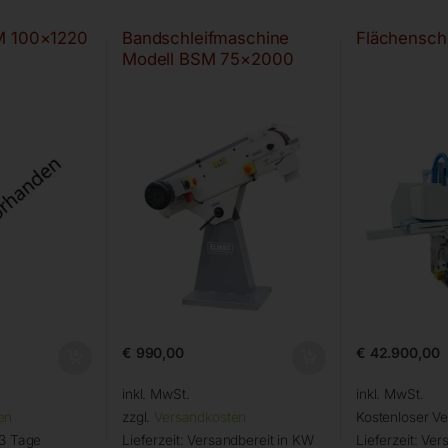
M 100×1220
Bandschleifmaschine
Flächensch
Modell BSM 75×2000
€
990,00
€
42.900,00
inkl. MwSt.
inkl. MwSt.
en
zzgl.
Versandkosten
Kostenloser V
 3 Tage
Lieferzeit:
Versandbereit in KW
Lieferzeit:
Vers