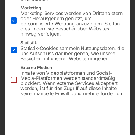
inkl. MwSt.
zzgl.
Versandkosten
Lieferzeit:
Versandbereit in KW 47/2026
Marketing
Marketing Services werden von Drittanbietern
oder Herausgebern genutzt, um
Versandkosten Standard (Österreich):
€
40,00
personalisierte Werbung anzuzeigen. Sie tun
dies, indem sie Besucher über Websites
Bitte beachten Sie: Die Versandkosten gelten für Österreich.
hinweg verfolgen.
Andere Länder können abweichen.
Statistik
Statistik-Cookies sammeln Nutzungsdaten, die
In den Warenkorb
uns Aufschluss darüber geben, wie unsere
Besucher mit unserer Website umgehen.
Externe Medien
Inhalte von Videoplattformen und Social-
Media-Plattformen werden standardmäßig
Sie haben Fragen zu diesem
blockiert. Wenn externe Services akzeptiert
werden, ist für den Zugriff auf diese Inhalte
Artikel?
keine manuelle Einwilligung mehr erforderlich.
Gerne helfen wir Ihnen weiter.
Anfrageformular
office@horntec.at