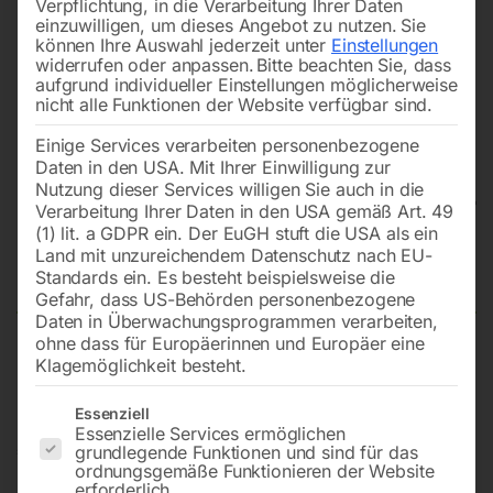
Verpflichtung, in die Verarbeitung Ihrer Daten
einzuwilligen, um dieses Angebot zu nutzen.
Sie
können Ihre Auswahl jederzeit unter
Einstellungen
widerrufen oder anpassen.
Bitte beachten Sie, dass
aufgrund individueller Einstellungen möglicherweise
nicht alle Funktionen der Website verfügbar sind.
Einige Services verarbeiten personenbezogene
Daten in den USA. Mit Ihrer Einwilligung zur
Nutzung dieser Services willigen Sie auch in die
Verarbeitung Ihrer Daten in den USA gemäß Art. 49
(1) lit. a GDPR ein. Der EuGH stuft die USA als ein
Land mit unzureichendem Datenschutz nach EU-
Klimagerät SC-K 2000
Standards ein. Es besteht beispielsweise die
Gefahr, dass US-Behörden personenbezogene
Daten in Überwachungsprogrammen verarbeiten,
ohne dass für Europäerinnen und Europäer eine
Klagemöglichkeit besteht.
Mobiles Gerät für die optimale Kühllösung
Es folgt eine Liste der Service-Gruppen, für die eine Einwilligun
Essenziell
Essenzielle Services ermöglichen
€
522,00
grundlegende Funktionen und sind für das
ordnungsgemäße Funktionieren der Website
erforderlich.