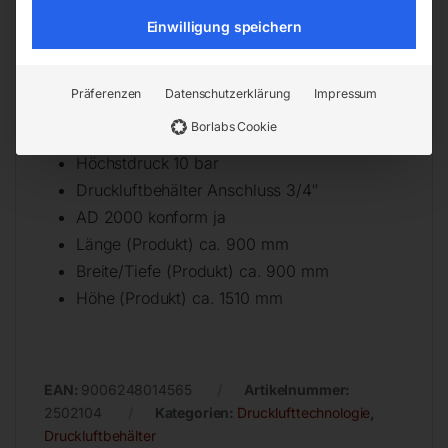
Einwilligung speichern
Technische Daten
Anzahl Behälter 4
Präferenzen
Datenschutzerklärung
Impressum
Behälterinhalt 400 l
Borlabs Cookie
Bemerkung Behälterinhalt 4 x 100 l
Höchstdruck 10 bar
Druckluftbehälter Anschluss 3/4″
AD 2000 konform ja
Länge (Produkt) ca. 900 mm
Breite/Tiefe (Produkt) ca. 900 mm
Höhe (Produkt) ca. 1510 mm
EAN:
9006248014565
Artikelnummer:
2502104
Kategorien:
Drucklufttechnologie
,
Druckluftbehälter