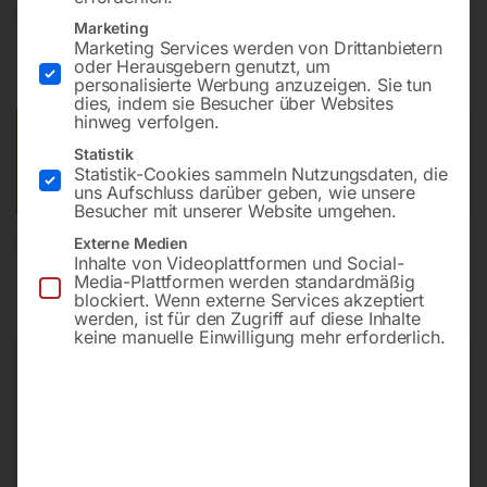
€
2.700,00
Marketing
Marketing Services werden von Drittanbietern
inkl. MwSt.
zzgl.
Versandkosten
oder Herausgebern genutzt, um
Lieferzeit:
ca. 5 - 10 Werktage
personalisierte Werbung anzuzeigen. Sie tun
dies, indem sie Besucher über Websites
hinweg verfolgen.
Versandkosten Standard (Österreich):
€
40,00
Statistik
Bitte beachten Sie: Die Versandkosten gelten für Österreich.
Statistik-Cookies sammeln Nutzungsdaten, die
Andere Länder können abweichen.
uns Aufschluss darüber geben, wie unsere
Besucher mit unserer Website umgehen.
Externe Medien
In den Warenkorb
Inhalte von Videoplattformen und Social-
Media-Plattformen werden standardmäßig
blockiert. Wenn externe Services akzeptiert
werden, ist für den Zugriff auf diese Inhalte
keine manuelle Einwilligung mehr erforderlich.
Sie haben Fragen zu diesem
Artikel?
Gerne helfen wir Ihnen weiter.
Anfrageformular