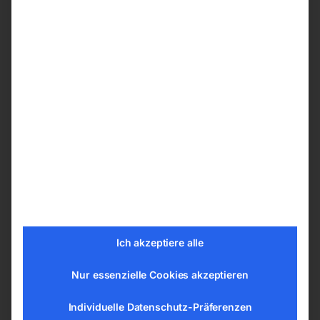
Durch Zuschalten weiterer Druckluftbehälter
wird das Kesselvolumen vergrößert,
wodurch ein höherer Luftvorrat aufgebaut
werden kann
Ein erhöhter Luftbedarf kann damit
kurzfristig abgedeckt werden
Wenn benötigt können einzelne
Druckluftbehälter über Kugelhähne von der
Druckluftzufuhr getrenntwerden, wodurch
sich das Kesselvolumen entsprechend
verkleinert und dadurch der Druck schneller
aufgebaut wird
Fünfzehn Jahre Garantie gegen
Ich akzeptiere alle
Durchrostung auf innen und außen
feuerverzinkten Druckluftbehälter
Nur essenzielle Cookies akzeptieren
Alle Kesselbatterien können einfach mit dem
Individuelle Datenschutz-Präferenzen
Hubwagen bewegt werden