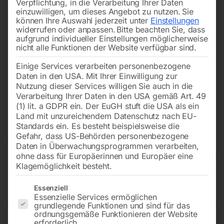
Verpflichtung, in die Verarbeitung Ihrer Daten
einzuwilligen, um dieses Angebot zu nutzen.
Sie
können Ihre Auswahl jederzeit unter
Einstellungen
widerrufen oder anpassen.
Bitte beachten Sie, dass
aufgrund individueller Einstellungen möglicherweise
nicht alle Funktionen der Website verfügbar sind.
Einige Services verarbeiten personenbezogene
Daten in den USA. Mit Ihrer Einwilligung zur
Nutzung dieser Services willigen Sie auch in die
Verarbeitung Ihrer Daten in den USA gemäß Art. 49
(1) lit. a GDPR ein. Der EuGH stuft die USA als ein
Land mit unzureichendem Datenschutz nach EU-
Standards ein. Es besteht beispielsweise die
Gefahr, dass US-Behörden personenbezogene
Daten in Überwachungsprogrammen verarbeiten,
ohne dass für Europäerinnen und Europäer eine
Klagemöglichkeit besteht.
Kesselbatterie KB 4×100/10
Es folgt eine Liste der Service-Gruppen, für die eine Einwilligun
Essenziell
Essenzielle Services ermöglichen
grundlegende Funktionen und sind für das
ordnungsgemäße Funktionieren der Website
erforderlich.