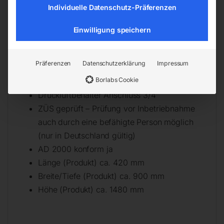
Individuelle Datenschutz-Präferenzen
Technische Daten
Einwilligung speichern
Anzahl Behälter 2
Behälterinhalt 150 l
Präferenzen
Datenschutzerklärung
Impressum
Bemerkung Behälterinhalt 2 x 75 l
Borlabs Cookie
Höchstdruck 13 bar
Druckluftbehälter Anschluss 3/4″
ZÜS geprüft – Prüfung vor Inbetriebnahme
auch durch eine befähigte Person möglich
(nur in Deutschland gültig)
AD 2000 konform ja
Länge (Produkt) ca. 420 mm
Breite/Tiefe (Produkt) ca. 900 mm
Höhe (Produkt) ca. 1480 mm