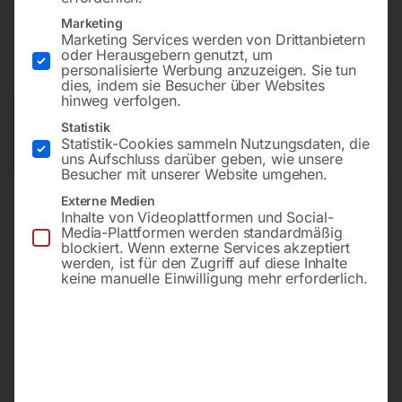
€
1.410,00
Marketing
Marketing Services werden von Drittanbietern
inkl. MwSt.
zzgl.
Versandkosten
oder Herausgebern genutzt, um
Lieferzeit:
ca. 5 - 10 Werktage
personalisierte Werbung anzuzeigen. Sie tun
dies, indem sie Besucher über Websites
hinweg verfolgen.
Versandkosten Standard (Österreich):
€
40,00
Statistik
Bitte beachten Sie: Die Versandkosten gelten für Österreich.
Statistik-Cookies sammeln Nutzungsdaten, die
Andere Länder können abweichen.
uns Aufschluss darüber geben, wie unsere
Besucher mit unserer Website umgehen.
Externe Medien
In den Warenkorb
Inhalte von Videoplattformen und Social-
Media-Plattformen werden standardmäßig
blockiert. Wenn externe Services akzeptiert
werden, ist für den Zugriff auf diese Inhalte
keine manuelle Einwilligung mehr erforderlich.
Sie haben Fragen zu diesem
Artikel?
Gerne helfen wir Ihnen weiter.
Anfrageformular