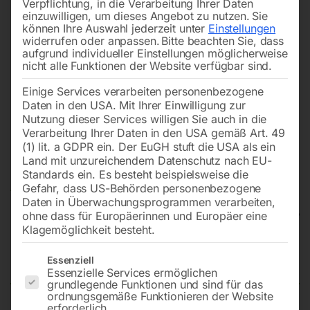
Verpflichtung, in die Verarbeitung Ihrer Daten
einzuwilligen, um dieses Angebot zu nutzen.
Sie
können Ihre Auswahl jederzeit unter
Einstellungen
widerrufen oder anpassen.
Bitte beachten Sie, dass
aufgrund individueller Einstellungen möglicherweise
nicht alle Funktionen der Website verfügbar sind.
Einige Services verarbeiten personenbezogene
Daten in den USA. Mit Ihrer Einwilligung zur
Nutzung dieser Services willigen Sie auch in die
Verarbeitung Ihrer Daten in den USA gemäß Art. 49
(1) lit. a GDPR ein. Der EuGH stuft die USA als ein
Land mit unzureichendem Datenschutz nach EU-
Standards ein. Es besteht beispielsweise die
Gefahr, dass US-Behörden personenbezogene
Daten in Überwachungsprogrammen verarbeiten,
ohne dass für Europäerinnen und Europäer eine
Klagemöglichkeit besteht.
Kesselbatterie KB 2×75/13
Es folgt eine Liste der Service-Gruppen, für die eine Einwilligun
Essenziell
Essenzielle Services ermöglichen
grundlegende Funktionen und sind für das
ordnungsgemäße Funktionieren der Website
erforderlich.