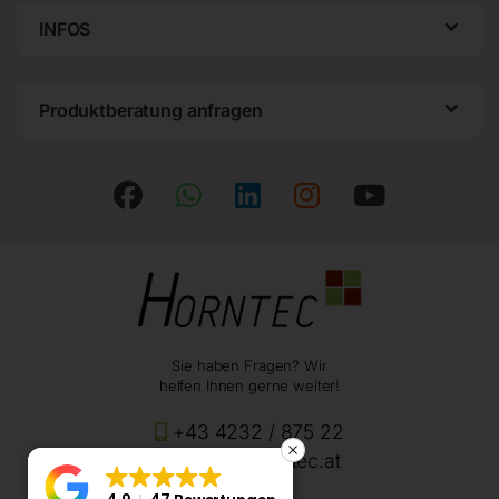
INFOS
Produktberatung anfragen
Sie haben Fragen? Wir
helfen Ihnen gerne weiter!
+43 4232 / 875 22
office@horntec.at