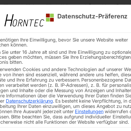
s Kärnten
Markenqualität
Lieferung nach Österreich und Deutsch
Datenschutz-Präferenz
enötigen Ihre Einwilligung, bevor Sie unsere Website weiter
chen können.
Reinigung
Schweißen
Stadtmobiliar
Stein
Sie unter 16 Jahre alt sind und Ihre Einwilligung zu optional
ces geben möchten, müssen Sie Ihre Erziehungsberechtigte
nbohrer SILVER-LINE 25 Weldon – Ø 19 mm
bnis bitten.
erwenden Cookies und andere Technologien auf unserer Web
🔍
e von ihnen sind essenziell, während andere uns helfen, dies
te und Ihre Erfahrung zu verbessern.
Personenbezogene Da
Kernbohrer SILV
n verarbeitet werden (z. B. IP-Adressen), z. B. für personalis
gen und Inhalte oder die Messung von Anzeigen und Inhalte
re Informationen über die Verwendung Ihrer Daten finden Sie
rer
Datenschutzerklärung
.
Es besteht keine Verpflichtung, in 
beitung Ihrer Daten einzuwilligen, um dieses Angebot zu nut
€
22,80
önnen Ihre Auswahl jederzeit unter
Einstellungen
widerrufen 
ssen.
Bitte beachten Sie, dass aufgrund individueller Einstell
cherweise nicht alle Funktionen der Website verfügbar sind.
inkl. MwSt.
zzgl.
Versandkosten
Lieferzeit:
ca. 5 - 10 Werktage