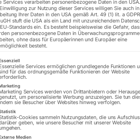
e Services verarbeiten personenbezogene Daten in den USA.
 Einwilligung zur Nutzung dieser Services willigen Sie auch in
Versandkosten Standard (Österreich):
€
beitung Ihrer Daten in den USA gemäß Art. 49 (1) lit. a GDPR
uGH stuft die USA als ein Land mit unzureichendem Datensc
Bitte beachten Sie: Die Versandkosten g
EU-Standards ein. Es besteht beispielsweise die Gefahr, da
rden personenbezogene Daten in Überwachungsprogramme
In den 
beiten, ohne dass für Europäerinnen und Europäer eine
möglichkeit besteht.
gt eine Liste der Service-Gruppen, für die eine Einwilligung erteilt w
Essenziell
Essenzielle Services ermöglichen grundlegende Funktionen 
Sie haben Frag
sind für das ordnungsgemäße Funktionieren der Website
erforderlich.
Gerne hel
Marketing
Marketing Services werden von Drittanbietern oder Herausg
Anfrageformular
genutzt, um personalisierte Werbung anzuzeigen. Sie tun die
indem sie Besucher über Websites hinweg verfolgen.
Statistik
Statistik-Cookies sammeln Nutzungsdaten, die uns Aufschlus
darüber geben, wie unsere Besucher mit unserer Website
Beschreibung
Produktsicherheit
umgehen.
Externe Medien