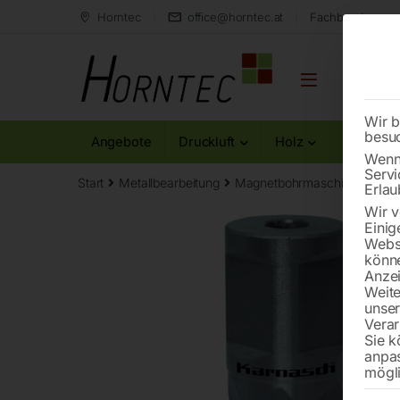
Horntec
office@horntec.at
Fachberatung au
Wir b
besu
Angebote
Druckluft
Holz
Metall
Wenn 
Servi
Start
Metallbearbeitung
Magnetbohrmaschinen
Ker
Erlau
Wir v
Einig
Websi
könne
Anzei
Weite
unse
Verar
Sie k
anpa
mögli