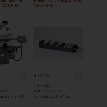
leifmaschine
Rollensatz 7-teilig zu RSM
G 400/1000
100×2000
€
420,00
inkl. MwSt.
ersand
zzgl.
Versandkosten
andbereit in KW
Lieferzeit:
ca. 2 - 3 Tage