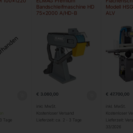
M 100×1220
ELMAG Premium
Flächensch
Bandschleifmaschine HD
Modell HS
75×2000 A/HD-B
ALV
€
3.060,00
€
47.700,00
inkl. MwSt.
inkl. MwSt.
en
Kostenloser Versand
Kostenloser V
 3 Tage
Lieferzeit:
ca. 2 - 3 Tage
Lieferzeit:
Vers
33/2026