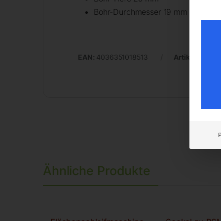
Bohr-Durchmesser 19 mm
EAN:
4036351018513
Artikelnumme
Ähnliche Produkte