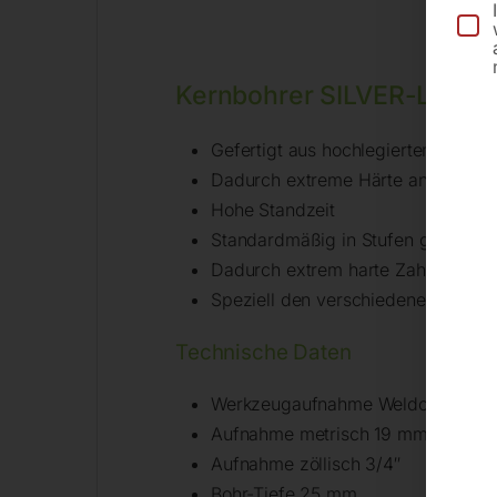
Kernbohrer SILVER-LINE 2
Gefertigt aus hochlegiertem HSS-X
Dadurch extreme Härte an den Zah
Hohe Standzeit
Standardmäßig in Stufen gehärtet
Dadurch extrem harte Zahnspitzen
Speziell den verschiedenen Durch
Technische Daten
Werkzeugaufnahme Weldon
Aufnahme metrisch 19 mm
Aufnahme zöllisch 3/4″
Bohr-Tiefe 25 mm