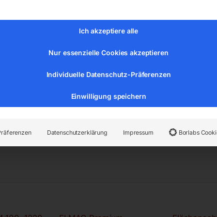
Ich akzeptiere alle
Nur essenzielle Cookies akzeptieren
r:
38720.125519
Kategorien:
Metallbearbeitung
,
Magnetbohr
Individuelle Datenschutz-Präferenzen
Einwilligung speichern
Präferenzen
Datenschutzerklärung
Impressum
Borlabs Cooki