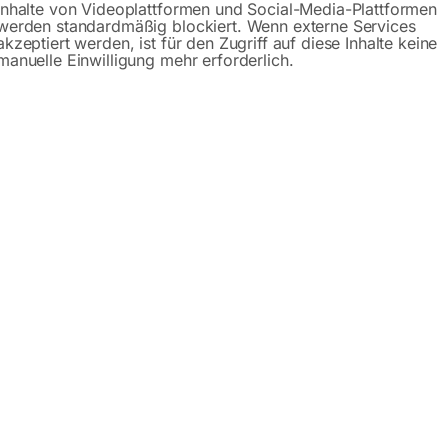
Inhalte von Videoplattformen und Social-Media-Plattformen
werden standardmäßig blockiert. Wenn externe Services
akzeptiert werden, ist für den Zugriff auf diese Inhalte keine
manuelle Einwilligung mehr erforderlich.
5 Weldon, Ø 19 mm
E Spezialstahl
nspitzen (bis 68 HRC)
e HSS-Kernbohrer
 (68 HRC) und dennoch flexibler Kernbohrer
messern und Schnitttiefen optimal angepasste Schneidgeomet