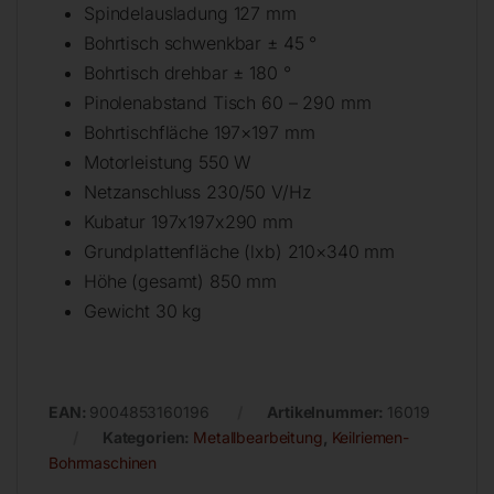
Spindelausladung 127 mm
Bohrtisch schwenkbar ± 45 °
Bohrtisch drehbar ± 180 °
Pinolenabstand Tisch 60 – 290 mm
Bohrtischfläche 197×197 mm
Motorleistung 550 W
Netzanschluss 230/50 V/Hz
Kubatur 197x197x290 mm
Grundplattenfläche (lxb) 210×340 mm
Höhe (gesamt) 850 mm
Gewicht 30 kg
EAN:
9004853160196
Artikelnummer:
16019
Kategorien:
Metallbearbeitung
,
Keilriemen-
Bohrmaschinen