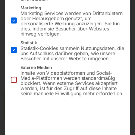
Tischbohrmaschine Modell KBM
Marketing
13 TN
Marketing Services werden von Drittanbietern
oder Herausgebern genutzt, um
personalisierte Werbung anzuzeigen. Sie tun
dies, indem sie Besucher über Websites
hinweg verfolgen.
RE-Lauf
Statistik
Statistik-Cookies sammeln Nutzungsdaten, die
uns Aufschluss darüber geben, wie unsere
Besucher mit unserer Website umgehen.
€
450,00
Externe Medien
Inhalte von Videoplattformen und Social-
inkl. MwSt.
zzgl.
Versandkosten
Media-Plattformen werden standardmäßig
blockiert. Wenn externe Services akzeptiert
Lieferzeit:
ca. 2 - 3 Tage
werden, ist für den Zugriff auf diese Inhalte
keine manuelle Einwilligung mehr erforderlich.
Versandkosten Standard (Österreich):
€
40,00
Bitte beachten Sie: Die Versandkosten gelten für Österreich.
Andere Länder können abweichen.
In den Warenkorb