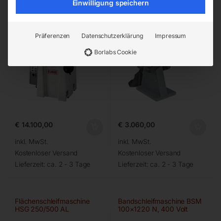
Einwilligung speichern
Präferenzen
Datenschutzerklärung
Impressum
Borlabs Cookie
€
14.100,00
€
3.060,00
inkl. MwSt.
inkl. MwSt.
Kostenloser Versand
Kostenloser Versand
Lieferzeit:
ca. 2 - 3 Tage
Lieferzeit:
ca. 2 - 3 Tage
Flächenschleifmaschine
Bandschleifmaschine BSM
HSG 250/500 AL
100×1220 N, 400 Volt