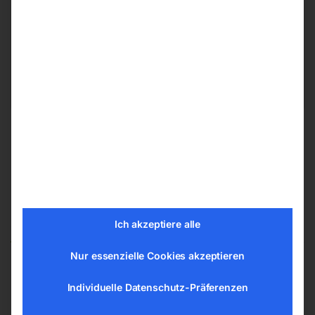
Hannesgrub Nord 19
4911 Ried/Tumeltsham
office@elmag.at
Österreich
Ähnliche Produkte
Ich akzeptiere alle
Nur essenzielle Cookies akzeptieren
Individuelle Datenschutz-Präferenzen
Flächenschleifmaschine
ELMAG Premium
MSG 210/450 MLV
Bandschleifmaschine HD
75×2000 A/HD-B