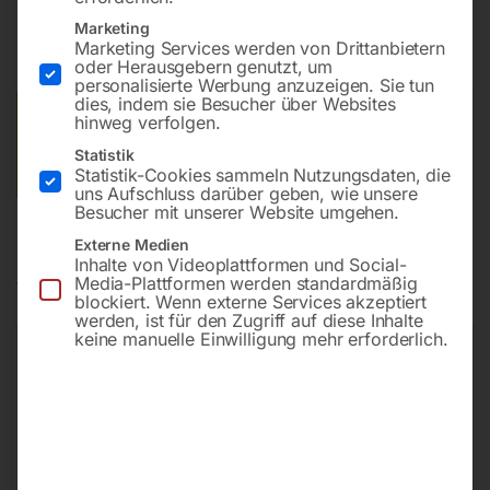
Marketing
Marketing Services werden von Drittanbietern
Preis auf Anfrage
oder Herausgebern genutzt, um
personalisierte Werbung anzuzeigen. Sie tun
dies, indem sie Besucher über Websites
Versandkosten Standard (Österreich):
€
10,00
hinweg verfolgen.
Bitte beachten Sie: Die Versandkosten gelten für Österreich.
Statistik
Andere Länder können abweichen.
Statistik-Cookies sammeln Nutzungsdaten, die
uns Aufschluss darüber geben, wie unsere
Besucher mit unserer Website umgehen.
Externe Medien
Produktsicherheit
Inhalte von Videoplattformen und Social-
Media-Plattformen werden standardmäßig
blockiert. Wenn externe Services akzeptiert
werden, ist für den Zugriff auf diese Inhalte
keine manuelle Einwilligung mehr erforderlich.
Produktsicherheit
Herstellerinformationen
ELMAG Entwicklungs und Handels GmbH