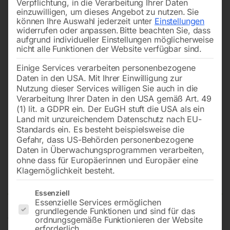
Verpflichtung, in die Verarbeitung Ihrer Daten
einzuwilligen, um dieses Angebot zu nutzen.
Sie
können Ihre Auswahl jederzeit unter
Einstellungen
widerrufen oder anpassen.
Bitte beachten Sie, dass
aufgrund individueller Einstellungen möglicherweise
nicht alle Funktionen der Website verfügbar sind.
Einige Services verarbeiten personenbezogene
Daten in den USA. Mit Ihrer Einwilligung zur
Nutzung dieser Services willigen Sie auch in die
Verarbeitung Ihrer Daten in den USA gemäß Art. 49
(1) lit. a GDPR ein. Der EuGH stuft die USA als ein
Land mit unzureichendem Datenschutz nach EU-
Standards ein. Es besteht beispielsweise die
Gefahr, dass US-Behörden personenbezogene
Daten in Überwachungsprogrammen verarbeiten,
Kappe/Stopfen bei
ohne dass für Europäerinnen und Europäer eine
Staubsaugeranschluss Nr. 24
Klagemöglichkeit besteht.
Es folgt eine Liste der Service-Gruppen, für die eine Einwilligun
Essenziell
Essenzielle Services ermöglichen
grundlegende Funktionen und sind für das
für JEPSON SUPER HAND DRY CUTTER 8320
ordnungsgemäße Funktionieren der Website
erforderlich.