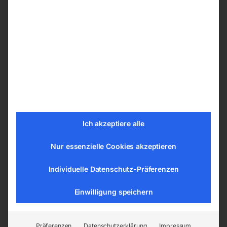
Schneller und leichter Schleifbandwechsel
über Schnellspannsystem
Gefederte Spanneinrichtung für eine
gleichmäßige Bandspannung
Schleifsohle serienmäßig mit Graphitbelag
Absaugstutzen Ø 100 mm
Mit abschließbarer
Aufbewahrungsmöglichkeit im
serienmäßigen Unterbau
Ich akzeptiere alle
Ausstattungsdetails
Nur essenzielle Cookies akzeptieren
Durch das stufenlos schrägverstellbare
Individuelle Datenschutz-Präferenzen
Schleifaggregat ist die
Kantenschleifmaschine für verschiedenste
Einwilligung speichern
Schleifvorgänge wie z. B. vertikales und
horizontales Schleifen verwendbar
Präferenzen
Datenschutzerklärung
Impressum