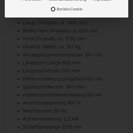
Technische Details
Borlabs Cookie
Länge (Produkt) ca. 1430 mm
Breite/Tiefe (Produkt) ca. 600 mm
Höhe (Produkt) ca. 1250 mm
Gewicht (Netto) ca. 187 kg
Absaugstutzendurchmesser 100 mm
Längstisch Länge 850 mm
Längstisch Breite 300 mm
Höhenverstellung Längstisch 80 mm
Quertischhöhe min. 965 mm
Arbeitstischhöhenverstellung 80 mm
Anschlussspannung 400 V
Netzfrequenz 50 Hz
Aufnahmeleistung 2,2 kW
Schleifbandlänge 2515 mm