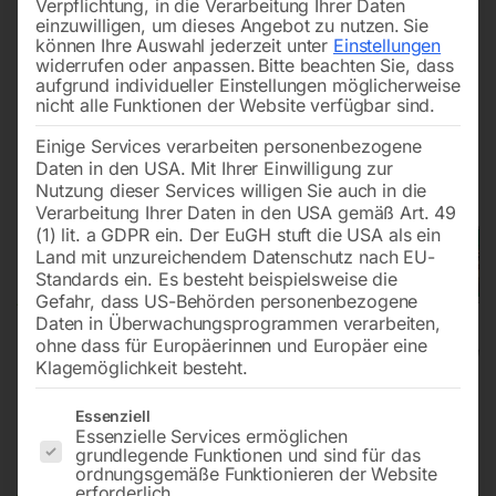
Verpflichtung, in die Verarbeitung Ihrer Daten
einzuwilligen, um dieses Angebot zu nutzen.
Sie
können Ihre Auswahl jederzeit unter
Einstellungen
widerrufen oder anpassen.
Bitte beachten Sie, dass
aufgrund individueller Einstellungen möglicherweise
nicht alle Funktionen der Website verfügbar sind.
Einige Services verarbeiten personenbezogene
Daten in den USA. Mit Ihrer Einwilligung zur
Nutzung dieser Services willigen Sie auch in die
Verarbeitung Ihrer Daten in den USA gemäß Art. 49
(1) lit. a GDPR ein. Der EuGH stuft die USA als ein
Land mit unzureichendem Datenschutz nach EU-
Standards ein. Es besteht beispielsweise die
Gefahr, dass US-Behörden personenbezogene
Daten in Überwachungsprogrammen verarbeiten,
ohne dass für Europäerinnen und Europäer eine
Klagemöglichkeit besteht.
Kantenschleifmaschine KSO 850
Es folgt eine Liste der Service-Gruppen, für die eine Einwilligun
Essenziell
Essenzielle Services ermöglichen
(400 V)
grundlegende Funktionen und sind für das
ordnungsgemäße Funktionieren der Website
erforderlich.