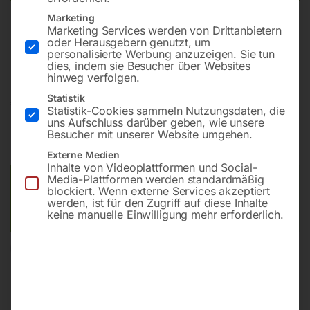
Marketing
Marketing Services werden von Drittanbietern
Schwenkbares Schleifaggregat und oszillierendes
oder Herausgebern genutzt, um
Schleifband
personalisierte Werbung anzuzeigen. Sie tun
dies, indem sie Besucher über Websites
hinweg verfolgen.
Statistik
€
1.110,00
Statistik-Cookies sammeln Nutzungsdaten, die
uns Aufschluss darüber geben, wie unsere
inkl. MwSt.
zzgl.
Versandkosten
Besucher mit unserer Website umgehen.
Lieferzeit:
ca. 5 - 10 Werktage
Externe Medien
Inhalte von Videoplattformen und Social-
Media-Plattformen werden standardmäßig
Versandkosten Standard (Österreich):
€
40,00
blockiert. Wenn externe Services akzeptiert
Bitte beachten Sie: Die Versandkosten gelten für Österreich.
werden, ist für den Zugriff auf diese Inhalte
keine manuelle Einwilligung mehr erforderlich.
Andere Länder können abweichen.
In den Warenkorb