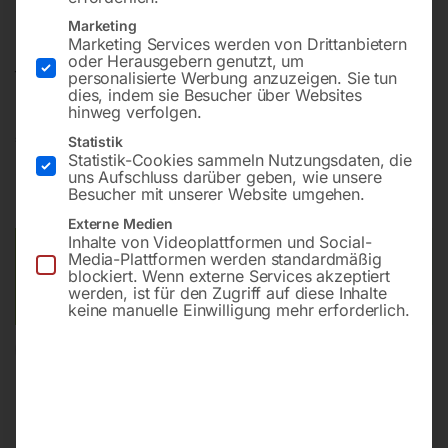
Marketing
Regulierbarer Arbeitsdruck zur Anpassung an die
Marketing Services werden von Drittanbietern
oder Herausgebern genutzt, um
jeweilige Reinigungsaufgabe
personalisierte Werbung anzuzeigen. Sie tun
dies, indem sie Besucher über Websites
hinweg verfolgen.
€
474,00
Statistik
Statistik-Cookies sammeln Nutzungsdaten, die
uns Aufschluss darüber geben, wie unsere
inkl. MwSt.
zzgl.
Versandkosten
Besucher mit unserer Website umgehen.
Lieferzeit:
Versandbereit in KW 33/2026
Externe Medien
Inhalte von Videoplattformen und Social-
Versandkosten Standard (Österreich):
€
40,00
Media-Plattformen werden standardmäßig
blockiert. Wenn externe Services akzeptiert
Bitte beachten Sie: Die Versandkosten gelten für Österreich.
werden, ist für den Zugriff auf diese Inhalte
Andere Länder können abweichen.
keine manuelle Einwilligung mehr erforderlich.
In den Warenkorb