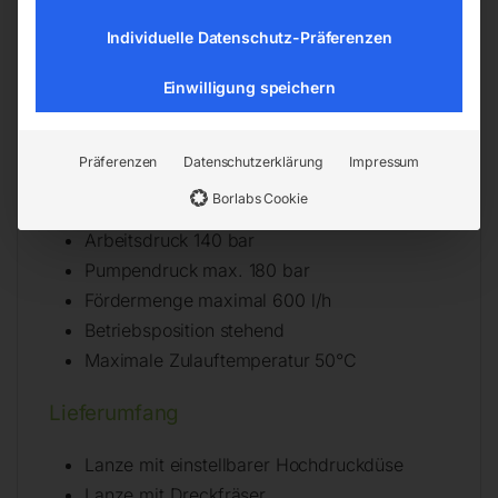
Höhe (Produkt) ca. 895 mm
Individuelle Datenschutz-Präferenzen
Gewicht (Netto) ca. 25 kg
Einwilligung speichern
Anschlussspannung 220 – 230 V
Netzfrequenz 50 Hz
Aufnahmeleistung 2,8 kW
Präferenzen
Datenschutzerklärung
Impressum
Anschlusskabellänge 5 m
Borlabs Cookie
Schalldruckpegel 85,3 dB(A)
Arbeitsdruck 140 bar
Pumpendruck max. 180 bar
Fördermenge maximal 600 l/h
Betriebsposition stehend
Maximale Zulauftemperatur 50°C
Lieferumfang
Lanze mit einstellbarer Hochdruckdüse
Lanze mit Dreckfräser