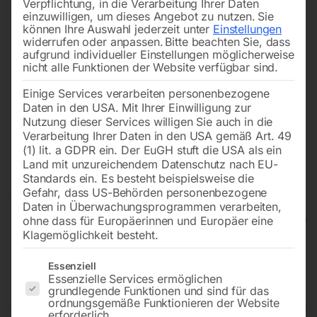
Verpflichtung, in die Verarbeitung Ihrer Daten
einzuwilligen, um dieses Angebot zu nutzen.
Sie
können Ihre Auswahl jederzeit unter
Einstellungen
widerrufen oder anpassen.
Bitte beachten Sie, dass
aufgrund individueller Einstellungen möglicherweise
nicht alle Funktionen der Website verfügbar sind.
Einige Services verarbeiten personenbezogene
Daten in den USA. Mit Ihrer Einwilligung zur
Nutzung dieser Services willigen Sie auch in die
Verarbeitung Ihrer Daten in den USA gemäß Art. 49
(1) lit. a GDPR ein. Der EuGH stuft die USA als ein
Land mit unzureichendem Datenschutz nach EU-
Standards ein. Es besteht beispielsweise die
Gefahr, dass US-Behörden personenbezogene
Daten in Überwachungsprogrammen verarbeiten,
ohne dass für Europäerinnen und Europäer eine
Klagemöglichkeit besteht.
Kaltwasser-Hochdruckreiniger
Es folgt eine Liste der Service-Gruppen, für die eine Einwilligun
Essenziell
HDR-K 60-18
Essenzielle Services ermöglichen
grundlegende Funktionen und sind für das
ordnungsgemäße Funktionieren der Website
erforderlich.