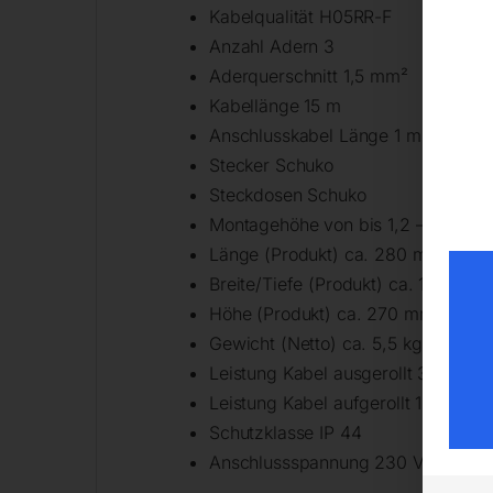
Kabelqualität H05RR-F
Anzahl Adern 3
Aderquerschnitt 1,5 mm²
Kabellänge 15 m
Anschlusskabel Länge 1 m
Stecker Schuko
Steckdosen Schuko
Montagehöhe von bis 1,2 – 1,5 m
Länge (Produkt) ca. 280 mm
Breite/Tiefe (Produkt) ca. 120 mm
Höhe (Produkt) ca. 270 mm
Gewicht (Netto) ca. 5,5 kg
Leistung Kabel ausgerollt 3,2 kW
Leistung Kabel aufgerollt 1,5 kW
Schutzklasse IP 44
Anschlussspannung 230 V