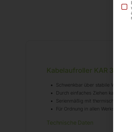
Kabelaufroller KAR 3×1,5 
Schwenkbar über stabile Wand- b
Durch einfaches Ziehen kann das K
Serienmäßig mit thermischer Überl
Für Ordnung in allen Werkstätten
Technische Daten