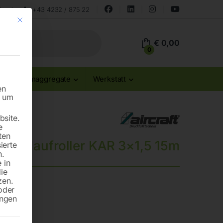
land
+43 4232 / 875 22
Mit diesem Button wird der Dialog geschlossen. Seine Funktionalität ist id
€
0,00
0
Stromaggregate
Werkstatt
en
n um
site.
e
ten
Kabelaufroller KAR 3×1,5 15m
ierte
n.
 in
die
zen.
oder
ungen