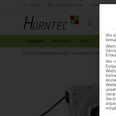
Horntec
office@horntec.at
Fachberatung au
Wir b
besu
Angebote
Druckluft
Holz
Metall
Wenn 
Servi
Start
Drucklufttechnologie
Automatische Aufroller
K
Erlau
Wir v
Einig
Websi
könne
Anzei
Weite
unse
Verar
Sie k
anpa
mögli