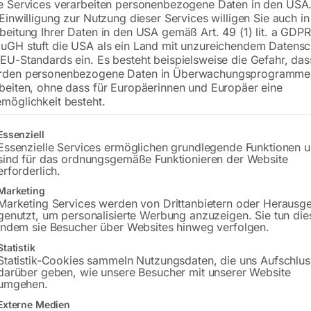
e Services verarbeiten personenbezogene Daten in den USA.
Kabellänge Zuleitung 1 m
 Einwilligung zur Nutzung dieser Services willigen Sie auch in
beitung Ihrer Daten in den USA gemäß Art. 49 (1) lit. a GDPR
uGH stuft die USA als ein Land mit unzureichendem Datensc
€
90,00
EU-Standards ein. Es besteht beispielsweise die Gefahr, da
rden personenbezogene Daten in Überwachungsprogramme
inkl. MwSt.
zzgl.
Versandkosten
beiten, ohne dass für Europäerinnen und Europäer eine
möglichkeit besteht.
Lieferzeit:
ca. 5 - 10 Werktage
gt eine Liste der Service-Gruppen, für die eine Einwilligung erteilt w
Essenziell
Versandkosten Standard (Österreich):
€
Essenzielle Services ermöglichen grundlegende Funktionen 
Bitte beachten Sie: Die Versandkosten g
sind für das ordnungsgemäße Funktionieren der Website
erforderlich.
In den 
Marketing
Marketing Services werden von Drittanbietern oder Herausg
genutzt, um personalisierte Werbung anzuzeigen. Sie tun die
indem sie Besucher über Websites hinweg verfolgen.
Statistik
Sie haben Frag
Statistik-Cookies sammeln Nutzungsdaten, die uns Aufschlus
darüber geben, wie unsere Besucher mit unserer Website
Gerne hel
umgehen.
Externe Medien