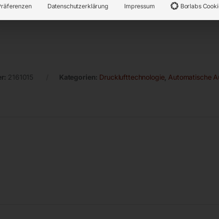
Präferenzen
Datenschutzerklärung
Impressum
Borlabs Cooki
er:
2161015
Kategorien:
Drucklufttechnologie
,
Automatische Au