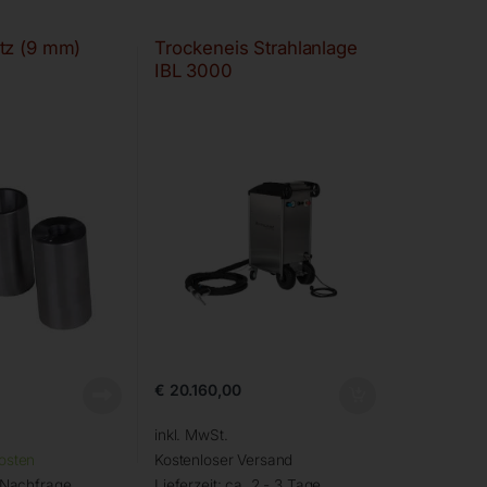
tz (9 mm)
Trockeneis Strahlanlage
IBL 3000
€
20.160,00
inkl. MwSt.
osten
Kostenloser Versand
 Nachfrage
Lieferzeit:
ca. 2 - 3 Tage