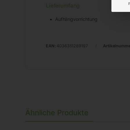
Lieferumfang
Aufhängvorrichtung
EAN:
4036351289197
Artikelnumm
Ähnliche Produkte