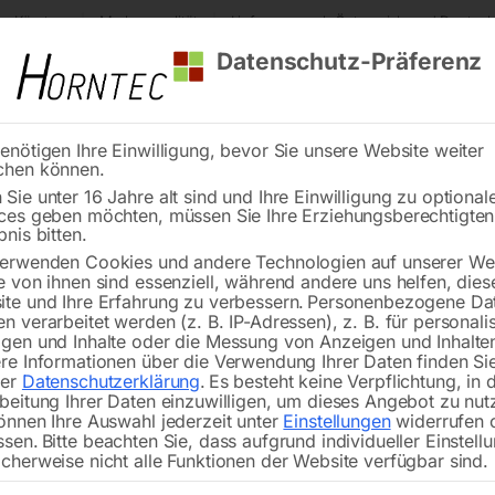
s Kärnten
Markenqualität
Lieferung nach Österreich und Deutsch
Datenschutz-Präferenz
enötigen Ihre Einwilligung, bevor Sie unsere Website weiter
chen können.
Reinigung
Schweißen
Stadtmobiliar
Stein
Sie unter 16 Jahre alt sind und Ihre Einwilligung zu optional
ces geben möchten, müssen Sie Ihre Erziehungsberechtigte
abelaufroller KAR 3×1,5 15m
bnis bitten.
erwenden Cookies und andere Technologien auf unserer Web
🔍
e von ihnen sind essenziell, während andere uns helfen, dies
te und Ihre Erfahrung zu verbessern.
Personenbezogene Da
n verarbeitet werden (z. B. IP-Adressen), z. B. für personalis
gen und Inhalte oder die Messung von Anzeigen und Inhalte
re Informationen über die Verwendung Ihrer Daten finden Sie
rer
Datenschutzerklärung
.
Es besteht keine Verpflichtung, in 
beitung Ihrer Daten einzuwilligen, um dieses Angebot zu nut
önnen Ihre Auswahl jederzeit unter
Einstellungen
widerrufen 
Spannung 230 V
ssen.
Bitte beachten Sie, dass aufgrund individueller Einstell
Kabelquerschnitt 3 x 1,5 mm²
cherweise nicht alle Funktionen der Website verfügbar sind.
Kabellänge 15 m