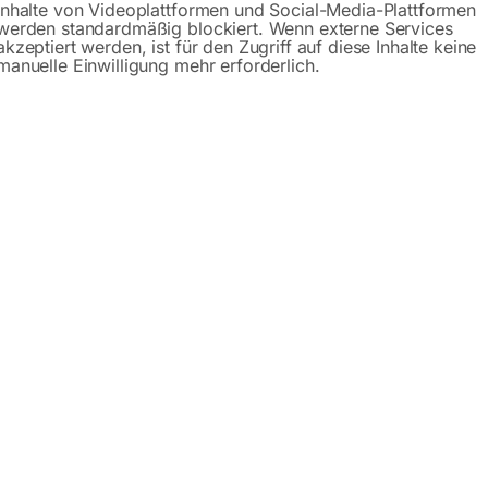
Anfrageformular
Inhalte von Videoplattformen und Social-Media-Plattformen
werden standardmäßig blockiert. Wenn externe Services
akzeptiert werden, ist für den Zugriff auf diese Inhalte keine
manuelle Einwilligung mehr erforderlich.
Beschreibung
Produktsicherheit
15m
zw. Deckenaufhängung
abel arretiert oder nach Wunsch automatisch aufgerollt wer
astsicherung