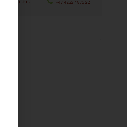
office@horntec.at
+43 4232 / 875 22
den