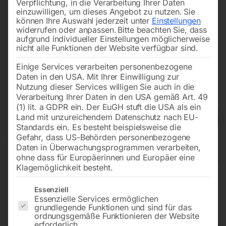
Verpflichtung, in die Verarbeitung Ihrer Daten
einzuwilligen, um dieses Angebot zu nutzen.
Sie
können Ihre Auswahl jederzeit unter
Einstellungen
widerrufen oder anpassen.
Bitte beachten Sie, dass
aufgrund individueller Einstellungen möglicherweise
nicht alle Funktionen der Website verfügbar sind.
Einige Services verarbeiten personenbezogene
Daten in den USA. Mit Ihrer Einwilligung zur
Nutzung dieser Services willigen Sie auch in die
Verarbeitung Ihrer Daten in den USA gemäß Art. 49
(1) lit. a GDPR ein. Der EuGH stuft die USA als ein
Land mit unzureichendem Datenschutz nach EU-
Standards ein. Es besteht beispielsweise die
Gefahr, dass US-Behörden personenbezogene
Daten in Überwachungsprogrammen verarbeiten,
ohne dass für Europäerinnen und Europäer eine
Klagemöglichkeit besteht.
Industrie-Trockensauger flexCAT
Es folgt eine Liste der Service-Gruppen, für die eine Einwilligun
Essenziell
Essenzielle Services ermöglichen
1100 ATEX
grundlegende Funktionen und sind für das
ordnungsgemäße Funktionieren der Website
erforderlich.