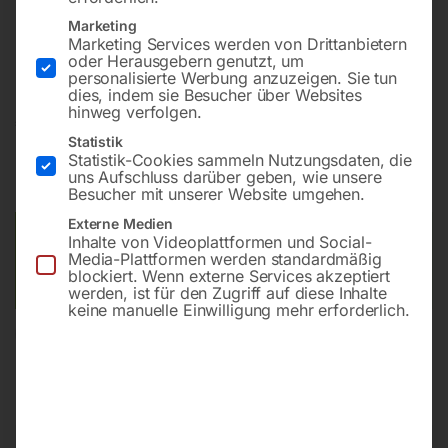
Marketing
Marketing Services werden von Drittanbietern
Explosionsgeschützter Hochleistungs-Industriesauger
oder Herausgebern genutzt, um
personalisierte Werbung anzuzeigen. Sie tun
dies, indem sie Besucher über Websites
hinweg verfolgen.
€
4.860,00
Statistik
Statistik-Cookies sammeln Nutzungsdaten, die
inkl. MwSt.
zzgl.
Versandkosten
uns Aufschluss darüber geben, wie unsere
Lieferzeit:
ca. 5 - 10 Werktage
Besucher mit unserer Website umgehen.
Externe Medien
Versandkosten Standard (Österreich):
€
40,00
Inhalte von Videoplattformen und Social-
Media-Plattformen werden standardmäßig
Bitte beachten Sie: Die Versandkosten gelten für Österreich.
blockiert. Wenn externe Services akzeptiert
Andere Länder können abweichen.
werden, ist für den Zugriff auf diese Inhalte
keine manuelle Einwilligung mehr erforderlich.
In den Warenkorb
Sie haben Fragen zu diesem