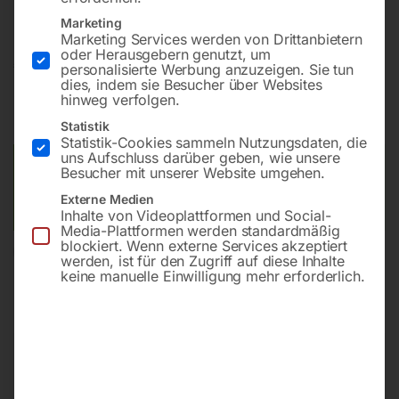
Marketing
Marketing Services werden von Drittanbietern
oder Herausgebern genutzt, um
€
16.428,00
personalisierte Werbung anzuzeigen. Sie tun
dies, indem sie Besucher über Websites
hinweg verfolgen.
inkl. MwSt.
Kostenloser Versand
Lieferzeit:
Auf Nachfrage
Statistik
Statistik-Cookies sammeln Nutzungsdaten, die
uns Aufschluss darüber geben, wie unsere
Versandkosten Standard (Österreich):
€
0,00
Besucher mit unserer Website umgehen.
Bitte beachten Sie: Die Versandkosten gelten für Österreich.
Externe Medien
Andere Länder können abweichen.
Inhalte von Videoplattformen und Social-
Media-Plattformen werden standardmäßig
blockiert. Wenn externe Services akzeptiert
In den Warenkorb
werden, ist für den Zugriff auf diese Inhalte
keine manuelle Einwilligung mehr erforderlich.
Sie haben Fragen zu diesem
Artikel?
Gerne helfen wir Ihnen weiter.