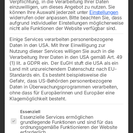
Verpflichtung, in die Verarbeitung Ihrer Daten
einzuwilligen, um dieses Angebot zu nutzen.
Sie
können Ihre Auswahl jederzeit unter
Einstellungen
widerrufen oder anpassen.
Bitte beachten Sie, dass
aufgrund individueller Einstellungen möglicherweise
nicht alle Funktionen der Website verfügbar sind.
Einige Services verarbeiten personenbezogene
Daten in den USA. Mit Ihrer Einwilligung zur
Nutzung dieser Services willigen Sie auch in die
Verarbeitung Ihrer Daten in den USA gemäß Art. 49
(1) lit. a GDPR ein. Der EuGH stuft die USA als ein
Land mit unzureichendem Datenschutz nach EU-
Standards ein. Es besteht beispielsweise die
Hyundai Diesel Generator
Gefahr, dass US-Behörden personenbezogene
Daten in Überwachungsprogrammen verarbeiten,
DHY85KSE
ohne dass für Europäerinnen und Europäer eine
Klagemöglichkeit besteht.
Es folgt eine Liste der Service-Gruppen, für die eine Einwilligun
Essenziell
Essenzielle Services ermöglichen
Maximalleistung von 85 kVA – 95 PS
grundlegende Funktionen und sind für das
400V Busbar / ATS
ordnungsgemäße Funktionieren der Website
4 Zylinder Dieselmotor, wassergekühlt
erforderlich.