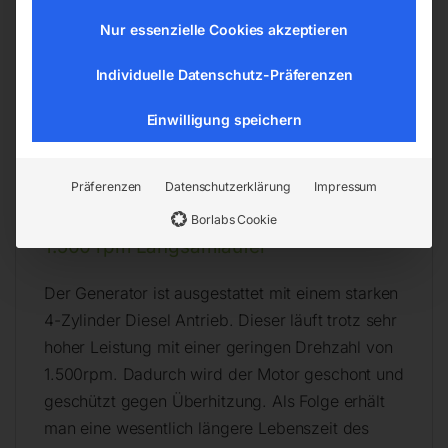
Max. Leistung: 85 kVA (400V) / 68,0 kW
Nur essenzielle Cookies akzeptieren
(230V)
Tankinhalt: 180 l
Individuelle Datenschutz-Präferenzen
Hubraum: 4800 cm³
Motorleistung: 70 kW / 95 PS
Einwilligung speichern
Artikelgewicht: 1.350,00 kg
Abmessungen ( Länge × Breite × Höhe ):
Präferenzen
Datenschutzerklärung
Impressum
250 × 95 × 150 cm
Borlabs Cookie
1.500 rpm Langsamläufer
Der Generator ist ausgestattet mit einem starken
4-Zylinder Diesel Antrieb. Dieser läuft trotz sehr
hoher Leistung mit einer geringen Drehzahl von
1.500rpm. Dadurch wird der Motor geschont und
geschützt gegen Überhitzung. Als Folge erhält
man eine wesentlich längere Lebenszeit des