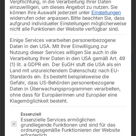
Verpflichtung, in die Verarbeitung Ihrer Daten
einzuwilligen, um dieses Angebot zu nutzen.
Sie
können Ihre Auswahl jederzeit unter
Einstellungen
widerrufen oder anpassen.
Bitte beachten Sie, dass
aufgrund individueller Einstellungen möglicherweise
nicht alle Funktionen der Website verfügbar sind.
Einige Services verarbeiten personenbezogene
Daten in den USA. Mit Ihrer Einwilligung zur
Nutzung dieser Services willigen Sie auch in die
Verarbeitung Ihrer Daten in den USA gemäß Art. 49
(1) lit. a GDPR ein. Der EuGH stuft die USA als ein
Land mit unzureichendem Datenschutz nach EU-
Standards ein. Es besteht beispielsweise die
Hyundai Diesel Generator
Gefahr, dass US-Behörden personenbezogene
Daten in Überwachungsprogrammen verarbeiten,
DHY66KSE
ohne dass für Europäerinnen und Europäer eine
Klagemöglichkeit besteht.
Es folgt eine Liste der Service-Gruppen, für die eine Einwilligun
Essenziell
Essenzielle Services ermöglichen
Maximalleistung von 66 kVA – 77 PS
grundlegende Funktionen und sind für das
230V Anschlüsse & 400V Busbar / ATS
ordnungsgemäße Funktionieren der Website
4 Zylinder Dieselmotor, wassergekühlt
erforderlich.