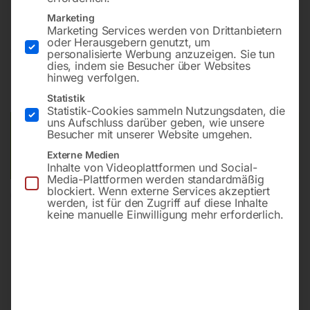
Marketing
Marketing Services werden von Drittanbietern
oder Herausgebern genutzt, um
€
15.408,00
personalisierte Werbung anzuzeigen. Sie tun
dies, indem sie Besucher über Websites
hinweg verfolgen.
inkl. MwSt.
Kostenloser Versand
Lieferzeit:
ca. 10 - 15 Werktage
Statistik
Statistik-Cookies sammeln Nutzungsdaten, die
uns Aufschluss darüber geben, wie unsere
Versandkosten Standard (Österreich):
€
0,00
Besucher mit unserer Website umgehen.
Bitte beachten Sie: Die Versandkosten gelten für Österreich.
Externe Medien
Andere Länder können abweichen.
Inhalte von Videoplattformen und Social-
Media-Plattformen werden standardmäßig
blockiert. Wenn externe Services akzeptiert
In den Warenkorb
werden, ist für den Zugriff auf diese Inhalte
keine manuelle Einwilligung mehr erforderlich.
Sie haben Fragen zu diesem
Artikel?
Gerne helfen wir Ihnen weiter.