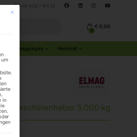
land
+43 4232 / 875 22
Mit diesem Button wird der Dialog geschlossen. Seine Funktionalität ist id
€
0,00
0
Stromaggregate
Werkstatt
en
n um
site.
e
ten
ierte
n.
 in
die
her Maschinenheber 5.000 kg
zen.
oder
ungen