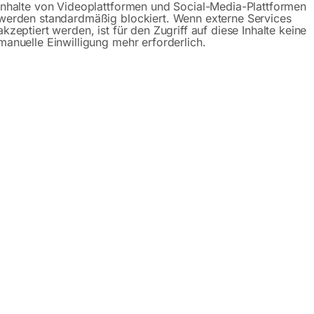
Inhalte von Videoplattformen und Social-Media-Plattformen
Beschreibung
Produktsicherheit
werden standardmäßig blockiert. Wenn externe Services
akzeptiert werden, ist für den Zugriff auf diese Inhalte keine
manuelle Einwilligung mehr erforderlich.
eber 5.000 kg
tzlichen Partner für Reparaturen, Wartung und Montage, u.a
e Abbildungen!
stellbar