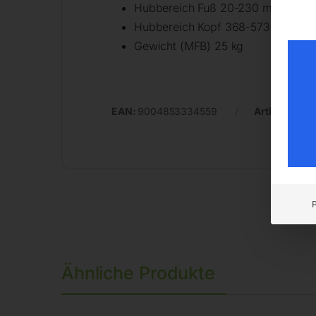
Hubbereich Fuß 20-230 mm
Hubbereich Kopf 368-573 mm
Gewicht (MFB) 25 kg
EAN:
9004853334559
Artikelnumm
Ähnliche Produkte