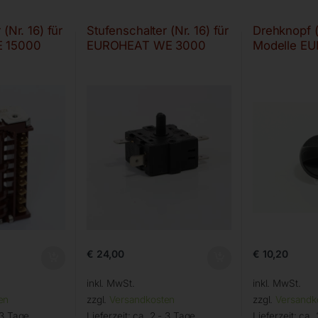
(Nr. 16) für
Stufenschalter (Nr. 16) für
Drehknopf (
 15000
EUROHEAT WE 3000
Modelle E
€
24,00
€
10,20
inkl. MwSt.
inkl. MwSt.
en
zzgl.
Versandkosten
zzgl.
Versandk
 3 Tage
Lieferzeit:
ca. 2 - 3 Tage
Lieferzeit:
ca. 