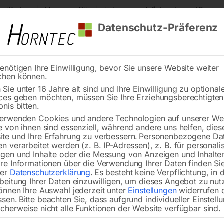
s Kärnten
Markenqualität
Lieferung nach Österreich und Deutsch
Datenschutz-Präferenz
enötigen Ihre Einwilligung, bevor Sie unsere Website weiter
chen können.
Reinigung
Schweißen
Stadtmobiliar
Stein
Sie unter 16 Jahre alt sind und Ihre Einwilligung zu optional
ces geben möchten, müssen Sie Ihre Erziehungsberechtigte
Maschinenheber 5.000 kg
bnis bitten.
erwenden Cookies und andere Technologien auf unserer Web
🔍
e von ihnen sind essenziell, während andere uns helfen, dies
te und Ihre Erfahrung zu verbessern.
Personenbezogene Da
n verarbeitet werden (z. B. IP-Adressen), z. B. für personalis
gen und Inhalte oder die Messung von Anzeigen und Inhalte
re Informationen über die Verwendung Ihrer Daten finden Sie
rer
Datenschutzerklärung
.
Es besteht keine Verpflichtung, in 
Hydraulisc
beitung Ihrer Daten einzuwilligen, um dieses Angebot zu nut
önnen Ihre Auswahl jederzeit unter
Einstellungen
widerrufen 
ssen.
Bitte beachten Sie, dass aufgrund individueller Einstell
cherweise nicht alle Funktionen der Website verfügbar sind.
€
408,00