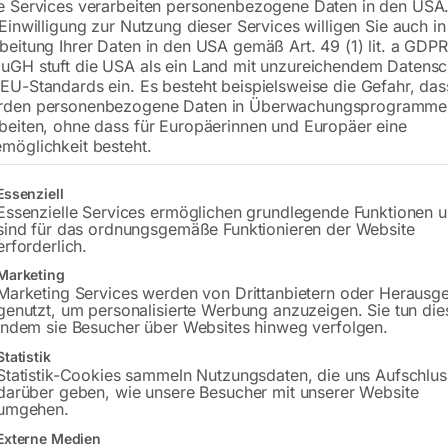
e Services verarbeiten personenbezogene Daten in den USA.
 Einwilligung zur Nutzung dieser Services willigen Sie auch in
inkl. MwSt.
zzgl.
Versandkosten
beitung Ihrer Daten in den USA gemäß Art. 49 (1) lit. a GDPR
Lieferzeit:
ca. 2 - 3 Tage
uGH stuft die USA als ein Land mit unzureichendem Datensc
EU-Standards ein. Es besteht beispielsweise die Gefahr, da
rden personenbezogene Daten in Überwachungsprogramme
Versandkosten Standard (Österreich):
€
beiten, ohne dass für Europäerinnen und Europäer eine
Bitte beachten Sie: Die Versandkosten g
möglichkeit besteht.
In den 
gt eine Liste der Service-Gruppen, für die eine Einwilligung erteilt w
Essenziell
Essenzielle Services ermöglichen grundlegende Funktionen 
sind für das ordnungsgemäße Funktionieren der Website
erforderlich.
Marketing
Sie haben Frag
Marketing Services werden von Drittanbietern oder Herausg
genutzt, um personalisierte Werbung anzuzeigen. Sie tun die
Gerne hel
indem sie Besucher über Websites hinweg verfolgen.
Statistik
Anfrageformular
Statistik-Cookies sammeln Nutzungsdaten, die uns Aufschlus
darüber geben, wie unsere Besucher mit unserer Website
umgehen.
Externe Medien