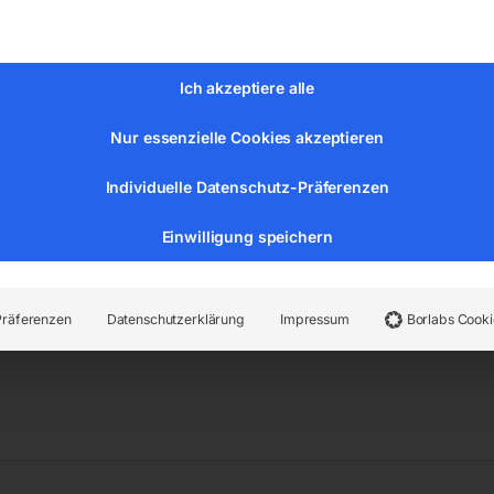
Ich akzeptiere alle
Nur essenzielle Cookies akzeptieren
er:
33455
Kategorien:
Werkstatttechnik
,
Hebetechnik
Individuelle Datenschutz-Präferenzen
Einwilligung speichern
Präferenzen
Datenschutzerklärung
Impressum
Borlabs Cooki