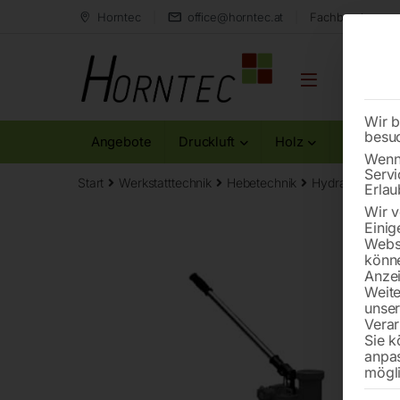
Horntec
office@horntec.at
Fachberatung au
Wir b
besu
Angebote
Druckluft
Holz
Metall
Wenn 
Servi
Start
Werkstatttechnik
Hebetechnik
Hydraulischer 
Erlau
Wir v
Einig
Websi
könne
Anzei
Weite
unse
Verar
Sie k
anpa
mögli