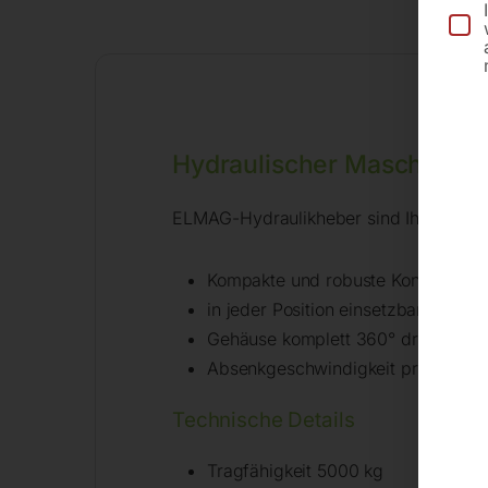
Hydraulischer Maschinenh
ELMAG-Hydraulikheber sind Ihre unerse
Kompakte und robuste Konstruktion
in jeder Position einsetzbar – sieh
Gehäuse komplett 360° drehbar
Absenkgeschwindigkeit präzise ein
Technische Details
Tragfähigkeit 5000 kg