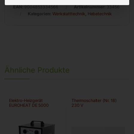
EAN:
9004853334566
Artikelnummer:
33456
Kategorien:
Werkstatttechnik
,
Hebetechnik
Ähnliche Produkte
Elektro-Heizgerät
Thermoschalter (Nr. 18)
EUROHEAT DE 5000
230 V