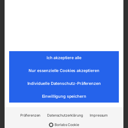
Partner für Reparaturen, Wartung und Montage,
u.a. für schwere Maschinen!
Kompakte und robuste Konstruktion
in jeder Position einsetzbar – siehe
Abbildungen!
Gehäuse komplett 360° drehbar
Ich akzeptiere alle
Absenkgeschwindigkeit präzise einstellbar
Nur essenzielle Cookies akzeptieren
Technische Details
Individuelle Datenschutz-Präferenzen
Tragfähigkeit 10000 kg
Hubbereich Fuß 30-260 mm
Einwilligung speichern
Hubbereich Kopf 420-650 mm
Gewicht (MFB) 35 kg
Präferenzen
Datenschutzerklärung
Impressum
Borlabs Cookie