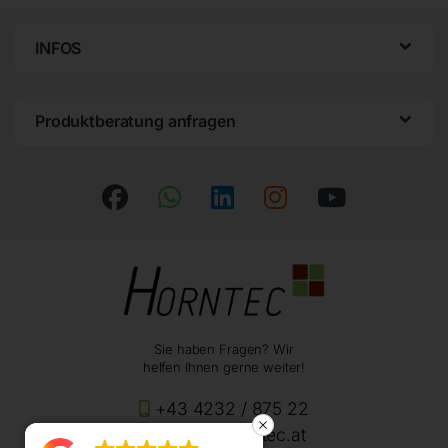
INFOS
Produktberatung anfragen
Sie haben Fragen? Wir
helfen Ihnen gerne weiter!
+43 4232 / 875 22
office@horntec.at