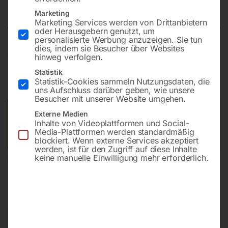
10.000 kg
Marketing
Marketing Services werden von Drittanbietern
oder Herausgebern genutzt, um
personalisierte Werbung anzuzeigen. Sie tun
dies, indem sie Besucher über Websites
€
480,00
hinweg verfolgen.
Statistik
inkl. MwSt.
zzgl.
Versandkosten
Statistik-Cookies sammeln Nutzungsdaten, die
Lieferzeit:
ca. 2 - 3 Tage
uns Aufschluss darüber geben, wie unsere
Besucher mit unserer Website umgehen.
Versandkosten Standard (Österreich):
€
40,00
Externe Medien
Inhalte von Videoplattformen und Social-
Bitte beachten Sie: Die Versandkosten gelten für Österreich.
Media-Plattformen werden standardmäßig
Andere Länder können abweichen.
blockiert. Wenn externe Services akzeptiert
werden, ist für den Zugriff auf diese Inhalte
keine manuelle Einwilligung mehr erforderlich.
In den Warenkorb
Sie haben Fragen zu diesem
Artikel?