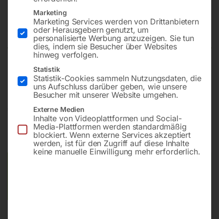
PREMIUM WPMEH 200/2
Marketing
Marketing Services werden von Drittanbietern
oder Herausgebern genutzt, um
Nicht vorrätig
Verfügbarkeit:
personalisierte Werbung anzuzeigen. Sie tun
dies, indem sie Besucher über Websites
hinweg verfolgen.
Statistik
(D=1300mm)
Statistik-Cookies sammeln Nutzungsdaten, die
uns Aufschluss darüber geben, wie unsere
Besucher mit unserer Website umgehen.
€
29.400,00
Externe Medien
Inhalte von Videoplattformen und Social-
Media-Plattformen werden standardmäßig
inkl. MwSt.
Kostenloser Versand
blockiert. Wenn externe Services akzeptiert
Lieferzeit:
Auf Nachfrage
werden, ist für den Zugriff auf diese Inhalte
keine manuelle Einwilligung mehr erforderlich.
Versandkosten Standard (Österreich):
€
0,00
Bitte beachten Sie: Die Versandkosten gelten für Österreich.
Andere Länder können abweichen.