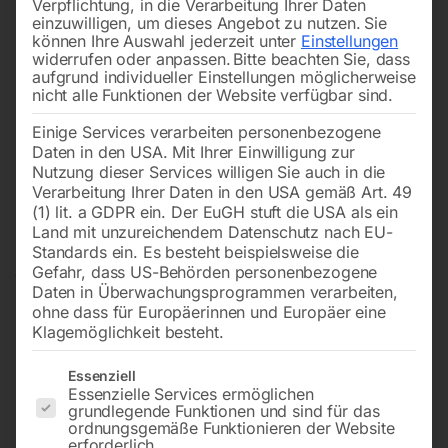
Verpflichtung, in die Verarbeitung Ihrer Daten
einzuwilligen, um dieses Angebot zu nutzen.
Sie
können Ihre Auswahl jederzeit unter
Einstellungen
widerrufen oder anpassen.
Bitte beachten Sie, dass
aufgrund individueller Einstellungen möglicherweise
nicht alle Funktionen der Website verfügbar sind.
Einige Services verarbeiten personenbezogene
Daten in den USA. Mit Ihrer Einwilligung zur
Nutzung dieser Services willigen Sie auch in die
Verarbeitung Ihrer Daten in den USA gemäß Art. 49
(1) lit. a GDPR ein. Der EuGH stuft die USA als ein
Land mit unzureichendem Datenschutz nach EU-
Standards ein. Es besteht beispielsweise die
Gefahr, dass US-Behörden personenbezogene
Daten in Überwachungsprogrammen verarbeiten,
ohne dass für Europäerinnen und Europäer eine
Klagemöglichkeit besteht.
Es folgt eine Liste der Service-Gruppen, für die eine Einwilligun
Essenziell
Essenzielle Services ermöglichen
grundlegende Funktionen und sind für das
Hydraulische Werkstattpresse XL
ordnungsgemäße Funktionieren der Website
erforderlich.