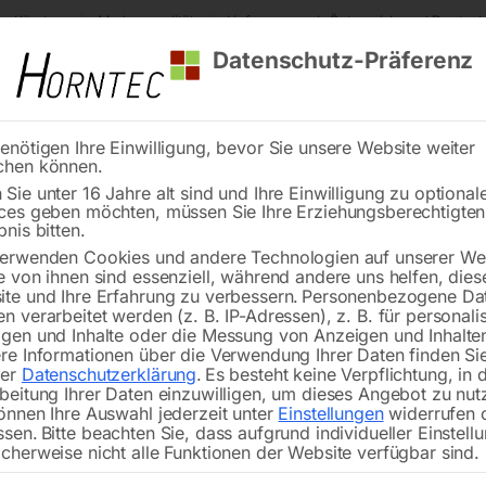
s Kärnten
Markenqualität
Lieferung nach Österreich und Deutsch
Datenschutz-Präferenz
enötigen Ihre Einwilligung, bevor Sie unsere Website weiter
chen können.
Reinigung
Schweißen
Stadtmobiliar
Stein
Sie unter 16 Jahre alt sind und Ihre Einwilligung zu optional
ces geben möchten, müssen Sie Ihre Erziehungsberechtigte
te
Hydraulische Werkstattpresse WPP 15 TH TOP
bnis bitten.
erwenden Cookies und andere Technologien auf unserer Web
🔍
e von ihnen sind essenziell, während andere uns helfen, dies
te und Ihre Erfahrung zu verbessern.
Personenbezogene Da
Hydraulische We
n verarbeitet werden (z. B. IP-Adressen), z. B. für personalis
gen und Inhalte oder die Messung von Anzeigen und Inhalte
re Informationen über die Verwendung Ihrer Daten finden Sie
rer
Datenschutzerklärung
.
Es besteht keine Verpflichtung, in 
beitung Ihrer Daten einzuwilligen, um dieses Angebot zu nut
önnen Ihre Auswahl jederzeit unter
Einstellungen
widerrufen 
Hochwertige Presse mit patentierte
ssen.
Bitte beachten Sie, dass aufgrund individueller Einstell
cherweise nicht alle Funktionen der Website verfügbar sind.