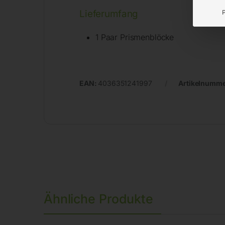
Lieferumfang
1 Paar Prismenblöcke
EAN:
4036351241997
Artikelnumm
Ähnliche Produkte