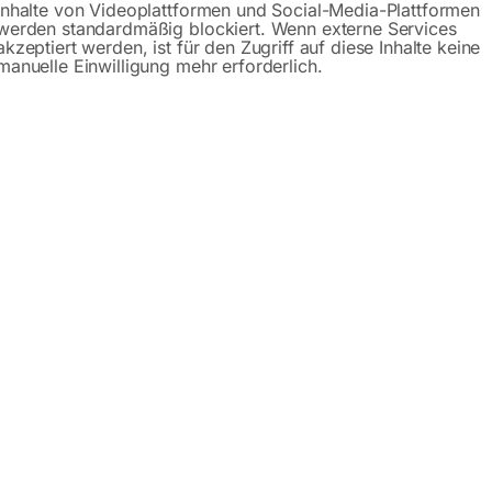
Inhalte von Videoplattformen und Social-Media-Plattformen
werden standardmäßig blockiert. Wenn externe Services
schreibung
Produktsicherheit
Betriebsanlei
akzeptiert werden, ist für den Zugriff auf diese Inhalte keine
manuelle Einwilligung mehr erforderlich.
esse WPP 15 TH TOP
 im Handwerk und bei Reparaturen in Schulen, Lehrwerkstätten
holfeder
iert optimale Positionierung der Prismenblöcke
essenfuß
t Arretierungsbolzen
nometer