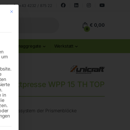
land
+43 4232 / 875 22
Mit diesem Button wird der Dialog geschlossen. Seine Funktionalität ist id
€
0,00
0
Stromaggregate
Werkstatt
en
n um
site.
e
ten
rkstattpresse WPP 15 TH TOP
ierte
n.
 in
die
zen.
oder
m Führungssystem der Prismenblöcke
ungen