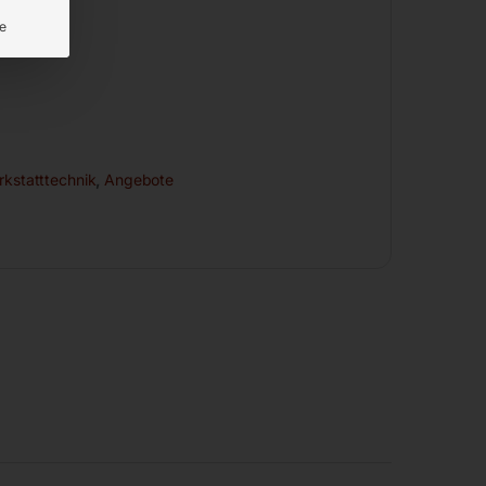
e
kstatttechnik
,
Angebote