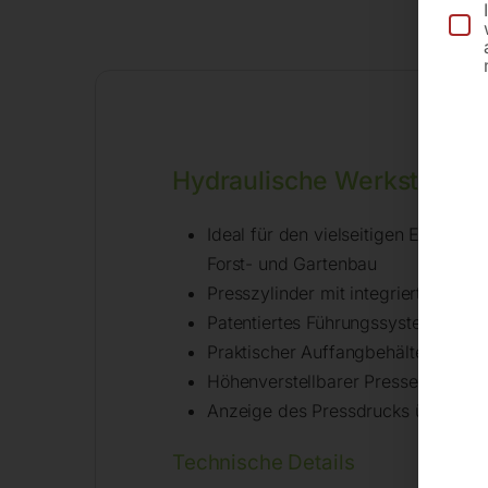
Be
Hydraulische Werkstattpr
Ideal für den vielseitigen Einsatz
Forst- und Gartenbau
Presszylinder mit integrierter Rück
Patentiertes Führungssystem garant
Praktischer Auffangbehälter im Pr
Höhenverstellbarer Pressentisch mi
Anzeige des Pressdrucks über Ma
Technische Details