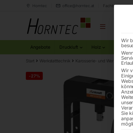
Horntec
office@horntec.at
Fachberatung au
Wir b
besu
Angebote
Druckluft
Holz
Metall
Wenn 
Servi
Start
Werkstatttechnik
Karosserie- und Werkstattgerä
Erlau
Wir v
Einig
-
27%
Websi
könne
Anzei
Weite
unse
Verar
Sie k
anpa
mögli