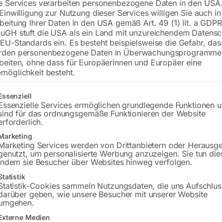
e Services verarbeiten personenbezogene Daten in den USA.
€
690,00
€
942,00
 Einwilligung zur Nutzung dieser Services willigen Sie auch in
beitung Ihrer Daten in den USA gemäß Art. 49 (1) lit. a GDPR
inkl. MwSt.
zzgl.
Versandkosten
uGH stuft die USA als ein Land mit unzureichendem Datensc
Lieferzeit:
ca. 5 - 10 Werktage
EU-Standards ein. Es besteht beispielsweise die Gefahr, da
rden personenbezogene Daten in Überwachungsprogramme
Versandkosten Standard (Österreich):
€
beiten, ohne dass für Europäerinnen und Europäer eine
möglichkeit besteht.
Bitte beachten Sie: Die Versandkosten g
gt eine Liste der Service-Gruppen, für die eine Einwilligung erteilt w
Essenziell
In den 
Essenzielle Services ermöglichen grundlegende Funktionen 
sind für das ordnungsgemäße Funktionieren der Website
erforderlich.
Marketing
Sie haben Frag
Marketing Services werden von Drittanbietern oder Herausg
genutzt, um personalisierte Werbung anzuzeigen. Sie tun die
indem sie Besucher über Websites hinweg verfolgen.
Gerne hel
Statistik
Statistik-Cookies sammeln Nutzungsdaten, die uns Aufschlus
Anfrageformular
darüber geben, wie unsere Besucher mit unserer Website
umgehen.
Externe Medien