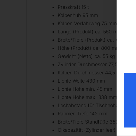
Presskraft 15 t
Kolbenhub 95 mm
Kolben Verfahrweg 75 mm
Länge (Produkt) ca. 550 mm
Breite/Tiefe (Produkt) ca. 430 mm
Höhe (Produkt) ca. 800 mm
Gewicht (Netto) ca. 55 kg
Zylinder Durchmesser 77,5 mm
Kolben Durchmesser 44,5 mm
Lichte Weite 430 mm
Lichte Höhe min. 45 mm
Lichte Höhe max. 338 mm
Lochabstand für Tischhöhenverste
Rahmen Tiefe 142 mm
Breite/Tiefe Standfüße 350 mm
Ölkapazität (Zylinder leer) 0,75 l