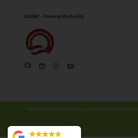
ELMAG - Powered By Quality
Alle Angaben ohne Gewähr, vorbehaltlich Irrtümer, Sch