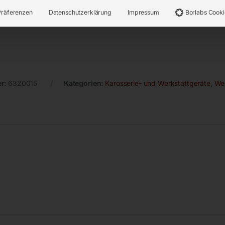
Präferenzen
Datenschutzerklärung
Impressum
Borlabs Cooki
er:
6320015
Kategorien:
Karosserie- und Werkstattgeräte
,
Wer