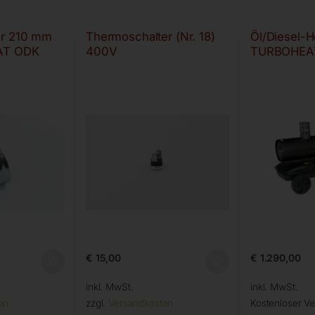
er 210 mm
Thermoschalter (Nr. 18)
Öl/Diesel-
AT ODK
400V
TURBOHEA
€
15,00
€
1.290,00
inkl. MwSt.
inkl. MwSt.
en
zzgl.
Versandkosten
Kostenloser V