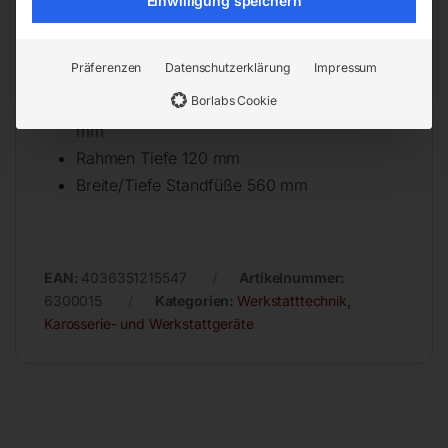
Einwilligung speichern
Lichte Weite 500 mm
Lichte Höhe min. 157 mm
Präferenzen
Datenschutzerklärung
Impressum
Lichte Höhe max. 457 mm
Borlabs Cookie
Lochabstand für Tischhöhenverstellung 75
mm
Rahmen Tiefe 120 mm
Breite/Tiefe Standfüße 560 mm
EAN:
4036351215547
Artikelnummer:
6300015
Kategorien:
Werkstatttechnik
,
Karosserie- und Werkstattgeräte