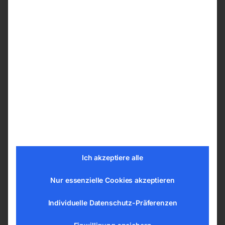
Handwerk und bei Reparaturen in Schulen,
Lehrwerkstätten, Garagen, Werkstätten,
Landwirt­schaft, Forst- und Gartenbau
Presszylinder mit integrierter Rückholfeder
Anzeige des Pressdrucks über Manometer
Technische Details
Presskraft 15 t
Kolbenhub 160 mm
Kolben Verfahrweg 169 mm
Kolbenhub pro Betätigung 7,39 mm
Ich akzeptiere alle
Länge (Produkt) ca. 700 mm
Nur essenzielle Cookies akzeptieren
Breite/Tiefe (Produkt) ca. 540 mm
Höhe (Produkt) ca. 965 mm
Individuelle Datenschutz-Präferenzen
Gewicht (Netto) ca. 75,5 kg
Kolben Durchmesser 43 mm