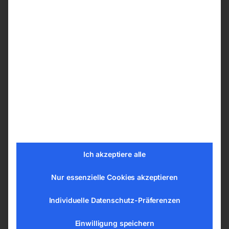
Ideal für den vielseitigen Einsatz im
Handwerk und bei Reparaturen in Schulen,
Lehrwerkstätten, Garagen, Werkstätten,
Landwirt­schaft, Forst- und Gartenbau
Presszylinder mit integrierter Rückholfeder
Anzeige des Pressdrucks über Manometer
Technische Details
Presskraft 10 t
Kolbenhub 175 mm
Kolbenhub pro Betätigung 1,78 mm
Ich akzeptiere alle
Länge (Produkt) ca. 570 mm
Nur essenzielle Cookies akzeptieren
Breite/Tiefe (Produkt) ca. 495 mm
Höhe (Produkt) ca. 1058 mm
Individuelle Datenschutz-Präferenzen
Gewicht (Netto) ca. 54,7 kg
Kolben Durchmesser 40 mm
Einwilligung speichern