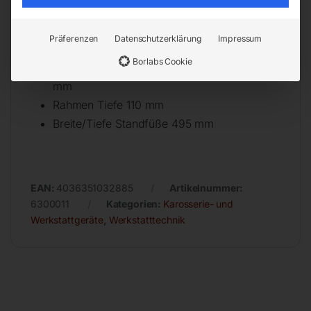
Lichte Weite 340 mm
Lichte Höhe min. 194 mm
Präferenzen
Datenschutzerklärung
Impressum
Lichte Höhe max. 364 mm
Borlabs Cookie
Lochabstand für Tischhöhenverstellung 85
mm
Rahmen Tiefe 110 mm
Breite/Tiefe Standfüße 495 mm
EAN:
4036351032885
Artikelnummer:
6300011
Kategorien:
Karosserie- und
Werkstattgeräte
,
Werkstatttechnik