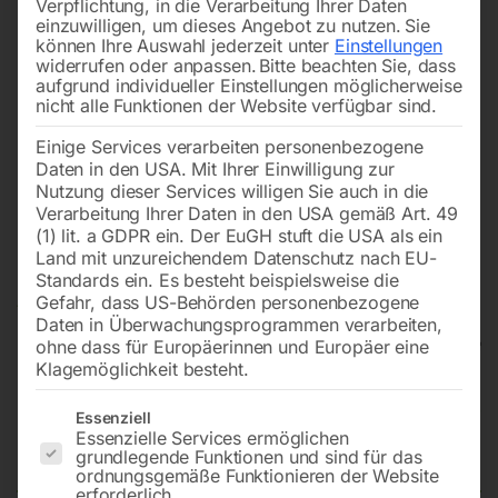
Verpflichtung, in die Verarbeitung Ihrer Daten
einzuwilligen, um dieses Angebot zu nutzen.
Sie
können Ihre Auswahl jederzeit unter
Einstellungen
widerrufen oder anpassen.
Bitte beachten Sie, dass
aufgrund individueller Einstellungen möglicherweise
nicht alle Funktionen der Website verfügbar sind.
Einige Services verarbeiten personenbezogene
Daten in den USA. Mit Ihrer Einwilligung zur
Nutzung dieser Services willigen Sie auch in die
Verarbeitung Ihrer Daten in den USA gemäß Art. 49
(1) lit. a GDPR ein. Der EuGH stuft die USA als ein
Land mit unzureichendem Datenschutz nach EU-
Standards ein. Es besteht beispielsweise die
Gefahr, dass US-Behörden personenbezogene
Daten in Überwachungsprogrammen verarbeiten,
ohne dass für Europäerinnen und Europäer eine
Klagemöglichkeit besteht.
Hydraulische Werkstattpresse
Es folgt eine Liste der Service-Gruppen, für die eine Einwilligun
Essenziell
Essenzielle Services ermöglichen
WPP 10 TE
grundlegende Funktionen und sind für das
ordnungsgemäße Funktionieren der Website
erforderlich.