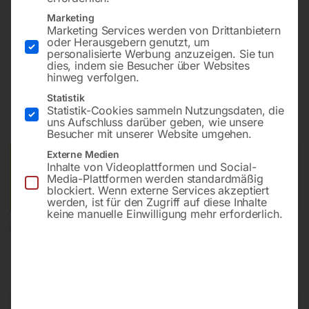
Marketing
Robuste Presse mit konventioneller Ausstattung
Marketing Services werden von Drittanbietern
oder Herausgebern genutzt, um
personalisierte Werbung anzuzeigen. Sie tun
dies, indem sie Besucher über Websites
hinweg verfolgen.
€
288,00
Statistik
Statistik-Cookies sammeln Nutzungsdaten, die
inkl. MwSt.
zzgl.
Versandkosten
uns Aufschluss darüber geben, wie unsere
Lieferzeit:
ca. 5 - 10 Werktage
Besucher mit unserer Website umgehen.
Externe Medien
Versandkosten Standard (Österreich):
€
40,00
Inhalte von Videoplattformen und Social-
Bitte beachten Sie: Die Versandkosten gelten für Österreich.
Media-Plattformen werden standardmäßig
blockiert. Wenn externe Services akzeptiert
Andere Länder können abweichen.
werden, ist für den Zugriff auf diese Inhalte
keine manuelle Einwilligung mehr erforderlich.
In den Warenkorb
Sie haben Fragen zu diesem