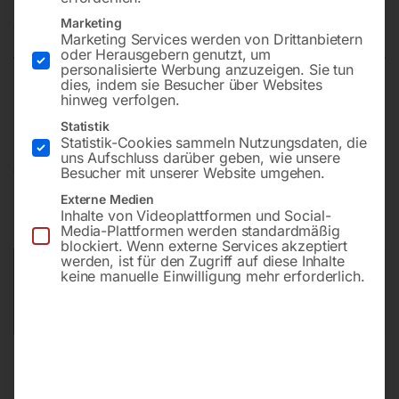
Marketing
Nicht vorrätig
Verfügbarkeit:
Marketing Services werden von Drittanbietern
oder Herausgebern genutzt, um
personalisierte Werbung anzuzeigen. Sie tun
dies, indem sie Besucher über Websites
hinweg verfolgen.
PREMIUM PPTL 100
Statistik
Statistik-Cookies sammeln Nutzungsdaten, die
uns Aufschluss darüber geben, wie unsere
€
42.000,00
Besucher mit unserer Website umgehen.
Externe Medien
inkl. MwSt.
Kostenloser Versand
Inhalte von Videoplattformen und Social-
Lieferzeit:
Auf Nachfrage
Media-Plattformen werden standardmäßig
blockiert. Wenn externe Services akzeptiert
werden, ist für den Zugriff auf diese Inhalte
Versandkosten Standard (Österreich):
€
0,00
keine manuelle Einwilligung mehr erforderlich.
Bitte beachten Sie: Die Versandkosten gelten für Österreich.
Andere Länder können abweichen.
Beschreibung
Produktsicherheit