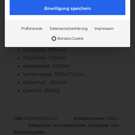
Rücklaufgeschwindigkeit: 9.06mm/s
Einwilligung speichern
Motorleistung: 2200W
Netzanschluss: 400/50V/Hz
Maschinenhöhe: 2034mm
Präferenzen
Datenschutzerklärung
Impressum
Maschinenlänge: 1740mm
Borlabs Cookie
Maschinenbreite: 1670mm
Durchlass: 1100mm
Tischhöhe: 700mm
Arbeitshöhe: 720mm
Verfahrwege: 1080x700mm
Kolbenhub: 380mm
Gewicht: 1650kg
EAN:
9004853818257
Artikelnummer:
81825
Kategorien:
Werkstatttechnik
,
Karosserie- und
Werkstattgeräte