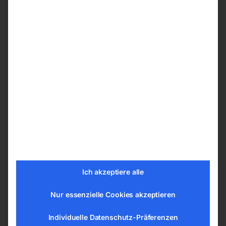
Gefügen
Die Verschiebung des Rahmens und
Zylinders ermöglichen Zugang zu allen
Punkten an der Oberfläche
Die Verschiebung des Kopfes und des
Rahmens erfolgt manuell
Technische Daten
Pressleistung max.: 100t
Elektrohydraulischer Antrieb: Ja
Zwei Antriebsgeschwindigkeiten: Ja
Automatische Kolbenrückstellung: Ja
Ich akzeptiere alle
Hydraulikzylinder seitlich verstellbar: Ja
Öltankvolumen: 30l
Nur essenzielle Cookies akzeptieren
Kolbengeschwindigkeit Stufe 1/2: 2,47 /
7,54mm/s
Individuelle Datenschutz-Präferenzen