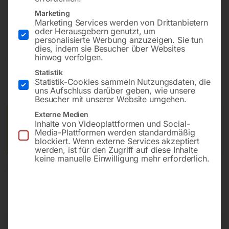
Präzisions-Ausführung für den Profi mit großer
Marketing
Schnittleistung und vielen Ausstattungsoptionen
Marketing Services werden von Drittanbietern
oder Herausgebern genutzt, um
personalisierte Werbung anzuzeigen. Sie tun
dies, indem sie Besucher über Websites
hinweg verfolgen.
€
9.870,00
Statistik
inkl. MwSt.
zzgl.
Versandkosten
Statistik-Cookies sammeln Nutzungsdaten, die
uns Aufschluss darüber geben, wie unsere
Lieferzeit:
ca. 5 - 10 Werktage
Besucher mit unserer Website umgehen.
Externe Medien
Versandkosten Standard (Österreich):
€
40,00
Inhalte von Videoplattformen und Social-
Bitte beachten Sie: Die Versandkosten gelten für Österreich.
Media-Plattformen werden standardmäßig
blockiert. Wenn externe Services akzeptiert
Andere Länder können abweichen.
werden, ist für den Zugriff auf diese Inhalte
keine manuelle Einwilligung mehr erforderlich.
In den Warenkorb
Sie haben Fragen zu diesem