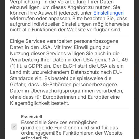
Verpflichtung, in die Verarbeitung Ihrer Daten
einzuwilligen, um dieses Angebot zu nutzen.
Sie
können Ihre Auswahl jederzeit unter
Einstellungen
widerrufen oder anpassen.
Bitte beachten Sie, dass
aufgrund individueller Einstellungen möglicherweise
nicht alle Funktionen der Website verfügbar sind.
Einige Services verarbeiten personenbezogene
Daten in den USA. Mit Ihrer Einwilligung zur
Nutzung dieser Services willigen Sie auch in die
Verarbeitung Ihrer Daten in den USA gemäß Art. 49
(1) lit. a GDPR ein. Der EuGH stuft die USA als ein
Land mit unzureichendem Datenschutz nach EU-
Standards ein. Es besteht beispielsweise die
Gefahr, dass US-Behörden personenbezogene
Daten in Überwachungsprogrammen verarbeiten,
ohne dass für Europäerinnen und Europäer eine
Klagemöglichkeit besteht.
Holzbandsäge HBS 840 AS
Es folgt eine Liste der Service-Gruppen, für die eine Einwilligun
Essenziell
Essenzielle Services ermöglichen
grundlegende Funktionen und sind für das
ordnungsgemäße Funktionieren der Website
erforderlich.