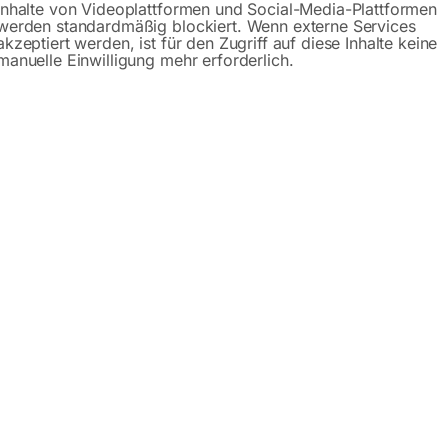
Inhalte von Videoplattformen und Social-Media-Plattformen
werden standardmäßig blockiert. Wenn externe Services
akzeptiert werden, ist für den Zugriff auf diese Inhalte keine
manuelle Einwilligung mehr erforderlich.
schreibung
Produktsicherheit
Betriebsanlei
niger HDR-H 78-18
elverbrennung
 regulierbar zur optimalen Anpassung an die jeweilige Rein
rtnäckiger Verschmutzung auch ohne chemische Zusätze
h langsam laufenden, 4-poligen Drehstrommotor
de Total-Stop-Timed-Pumpensteuerung: Start und Stopp de
ig Sekunden zeitverzögerter Abschaltung, Steuerung durch Öf
 mit weniger Druckstößen, keine Überhitzung der Pumpe dur