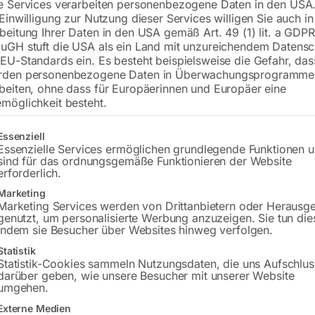
e Services verarbeiten personenbezogene Daten in den USA.
 Einwilligung zur Nutzung dieser Services willigen Sie auch in
€
3.594,00
beitung Ihrer Daten in den USA gemäß Art. 49 (1) lit. a GDPR
uGH stuft die USA als ein Land mit unzureichendem Datensc
inkl. MwSt.
zzgl.
Versandkosten
EU-Standards ein. Es besteht beispielsweise die Gefahr, da
Lieferzeit:
ca. 5 - 10 Werktage
rden personenbezogene Daten in Überwachungsprogramme
beiten, ohne dass für Europäerinnen und Europäer eine
Versandkosten Standard (Österreich):
€
möglichkeit besteht.
Bitte beachten Sie: Die Versandkosten g
gt eine Liste der Service-Gruppen, für die eine Einwilligung erteilt w
Essenziell
Essenzielle Services ermöglichen grundlegende Funktionen 
In den 
sind für das ordnungsgemäße Funktionieren der Website
erforderlich.
Marketing
Marketing Services werden von Drittanbietern oder Herausg
genutzt, um personalisierte Werbung anzuzeigen. Sie tun die
Sie haben Frag
indem sie Besucher über Websites hinweg verfolgen.
Gerne hel
Statistik
Statistik-Cookies sammeln Nutzungsdaten, die uns Aufschlus
darüber geben, wie unsere Besucher mit unserer Website
Anfrageformular
umgehen.
Externe Medien