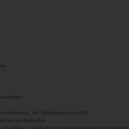
mme
l
tusanzeigen
mmischlauch, mit Textilgewebe verstärkt
ahlrohr und Netzkabel
große Räder, 2 Lenkrollen mit Feststellbremse, starre Handgr