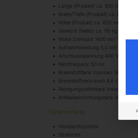
Länge (Produkt) ca. 950 mm
Breite/Tiefe (Produkt) ca. 620 mm
Höhe (Produkt) ca. 850 mm
Gewicht (Netto) ca. 115 kg
Motor Drehzahl 1400 min¯¹
Aufnahmeleistung 5,0 kW
Anschlussspannung 400 V
Netzfrequenz 50 Hz
Brennstofftank Volumen 18 l
Brennstoffverbrauch 4,6 l/h
Reinigungsmitteltank Volumen 3,5 l
Antikalkeinrichtungstank Volumen 2
Lieferumfang
Handspritzpistole
Strahlrohr