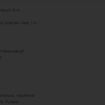
hlauch 15 m
ür externen Tank, 1 m
t Messingkopf
d
chdruck, regulierbar
ank, Pumpe)