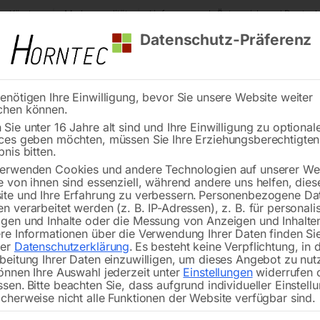
s Kärnten
Markenqualität
Lieferung nach Österreich und Deutsch
Datenschutz-Präferenz
enötigen Ihre Einwilligung, bevor Sie unsere Website weiter
chen können.
Reinigung
Schweißen
Stadtmobiliar
Stein
Sie unter 16 Jahre alt sind und Ihre Einwilligung zu optional
ces geben möchten, müssen Sie Ihre Erziehungsberechtigte
ser-Hochdruckreiniger HDR-H 78-18
bnis bitten.
erwenden Cookies und andere Technologien auf unserer Web
🔍
e von ihnen sind essenziell, während andere uns helfen, dies
te und Ihre Erfahrung zu verbessern.
Personenbezogene Da
Heißwasser-Hoc
n verarbeitet werden (z. B. IP-Adressen), z. B. für personalis
gen und Inhalte oder die Messung von Anzeigen und Inhalte
re Informationen über die Verwendung Ihrer Daten finden Sie
rer
Datenschutzerklärung
.
Es besteht keine Verpflichtung, in 
beitung Ihrer Daten einzuwilligen, um dieses Angebot zu nut
Hochwertig und leistungsstark mit m
önnen Ihre Auswahl jederzeit unter
Einstellungen
widerrufen 
ssen.
Bitte beachten Sie, dass aufgrund individueller Einstell
Wassertemperatur von bis zu 140 °C 
cherweise nicht alle Funktionen der Website verfügbar sind.