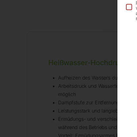
Be
Heißwasser-Hochdruckrei
Aufheizen des Wassers durch Dies
Arbeitsdruck und Wassertemperatur
möglich
Dampfstufe zur Entfernung von ha
Leistungsstark und langlebig durc
Ermüdungs- und verschleißmindern
während des Betriebs und um vierz
Vorteil: Ermüdungsarmes Bedienen