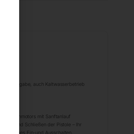
tung
igungsaufgabe, auch Kaltwasserbetrieb
s Pumpenmotors mit Sanftanlauf
fnen und Schließen der Pistole – Ihr
ch häufiges Ein-und Ausschalten,