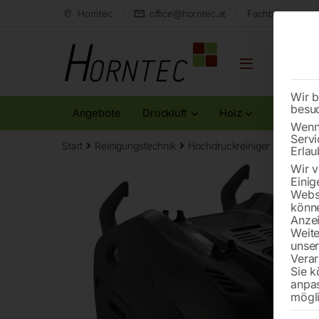
Horntec
office@horntec.at
Fachberatung au
Wir b
besu
Angebote
Druckluft
Holz
Metall
Wenn 
Servi
Start
Reinigungstechnik
Hochdruckreiniger
Heißwas
Erlau
Wir v
Einig
Websi
könne
Anzei
Weite
unse
Verar
Sie k
anpa
mögli