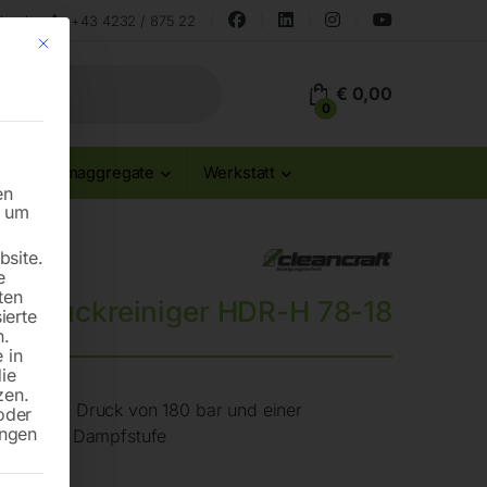
land
+43 4232 / 875 22
Mit diesem Button wird der Dialog geschlossen. Seine Funktionalität ist id
€
0,00
0
Stromaggregate
Werkstatt
en
n um
site.
e
ten
hdruckreiniger HDR-H 78-18
ierte
n.
 in
die
zen.
aximalem Druck von 180 bar und einer
oder
ungen
inklusive Dampfstufe