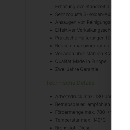
Erhöhung der Standzeit aller Bautei
Sehr robuste 3-Kolben-Axialpumpe
Ansaugen von Reinigungsmittel au
Effektiver Verkalkungsschutz durch
Praktische Halterungen für Strahlr
Bequem manövrierbar über ergonom
Verladen über stabilen Kranbügel 
Qualität Made in Europe
Zwei Jahre Garantie
Technische Details
Arbeitsdruck max. 180 bar
Betriebsdauer, empfohlen max. 12
Fördermenge max. 780 l/h
Temperatur max. 140°C
Brennstoff Diesel