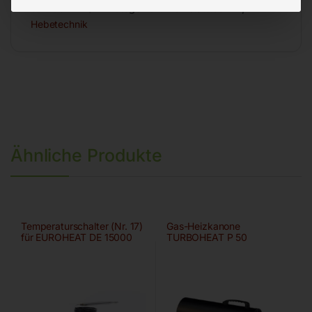
6172002
Kategorien:
Werkstatttechnik
,
Hebetechnik
Ähnliche Produkte
Temperaturschalter (Nr. 17)
Gas-Heizkanone
für EUROHEAT DE 15000
TURBOHEAT P 50