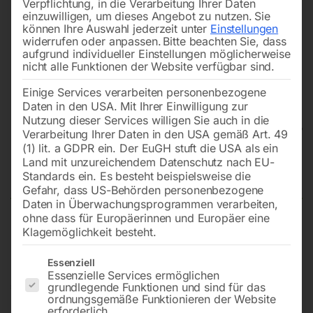
Verpflichtung, in die Verarbeitung Ihrer Daten
einzuwilligen, um dieses Angebot zu nutzen.
Sie
können Ihre Auswahl jederzeit unter
Einstellungen
widerrufen oder anpassen.
Bitte beachten Sie, dass
aufgrund individueller Einstellungen möglicherweise
nicht alle Funktionen der Website verfügbar sind.
Einige Services verarbeiten personenbezogene
Daten in den USA. Mit Ihrer Einwilligung zur
Nutzung dieser Services willigen Sie auch in die
Verarbeitung Ihrer Daten in den USA gemäß Art. 49
(1) lit. a GDPR ein. Der EuGH stuft die USA als ein
Land mit unzureichendem Datenschutz nach EU-
Hebelklemme HKS 2
Standards ein. Es besteht beispielsweise die
Gefahr, dass US-Behörden personenbezogene
Daten in Überwachungsprogrammen verarbeiten,
ohne dass für Europäerinnen und Europäer eine
Klagemöglichkeit besteht.
Mit Schwenköse zum Heben von Lasten bis zu 2 t
Es folgt eine Liste der Service-Gruppen, für die eine Einwilligun
Essenziell
Essenzielle Services ermöglichen
€
108,00
grundlegende Funktionen und sind für das
ordnungsgemäße Funktionieren der Website
erforderlich.