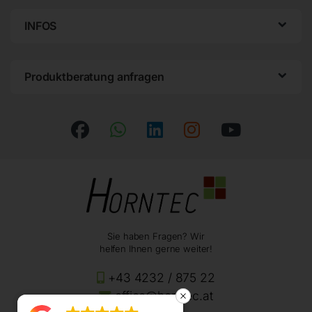
INFOS
Produktberatung anfragen
Sie haben Fragen? Wir
helfen Ihnen gerne weiter!
+43 4232 / 875 22
office@horntec.at