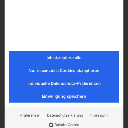
auch ohne Zugbelastung
Die Mindestlast beträgt 20 Prozent der
angegebenen Tragfähigkeit
Die Oberflächenhärte des Transportgutes
darf HRC 30 nicht überschreiten
Technische Details
Ich akzeptiere alle
Tragkraft 2 t
Greifbereich 0 – 25 mm
Nur essenzielle Cookies akzeptieren
Länge (Produkt) ca. 175 mm
Breite/Tiefe (Produkt) ca. 75 mm
Individuelle Datenschutz-Präferenzen
Höhe (Produkt) ca. 385 mm
Einwilligung speichern
Gewicht (Netto) ca. 8 kg
Präferenzen
Datenschutzerklärung
Impressum
EAN:
4036351231301
Artikelnummer:
Borlabs Cookie