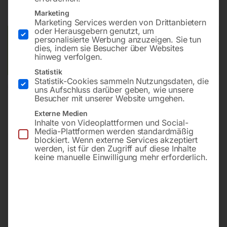
inkl. MwSt.
zzgl.
Versandkosten
Lieferzeit:
ca. 5 - 10 Werktage
Marketing
Marketing Services werden von Drittanbietern
oder Herausgebern genutzt, um
Versandkosten Standard (Österreich):
€
20,00
personalisierte Werbung anzuzeigen. Sie tun
dies, indem sie Besucher über Websites
Bitte beachten Sie: Die Versandkosten gelten für Österreich.
hinweg verfolgen.
Andere Länder können abweichen.
Statistik
Statistik-Cookies sammeln Nutzungsdaten, die
In den Warenkorb
uns Aufschluss darüber geben, wie unsere
Besucher mit unserer Website umgehen.
Externe Medien
Inhalte von Videoplattformen und Social-
Media-Plattformen werden standardmäßig
Sie haben Fragen zu diesem
blockiert. Wenn externe Services akzeptiert
werden, ist für den Zugriff auf diese Inhalte
Artikel?
keine manuelle Einwilligung mehr erforderlich.
Gerne helfen wir Ihnen weiter.
Anfrageformular
office@horntec.at