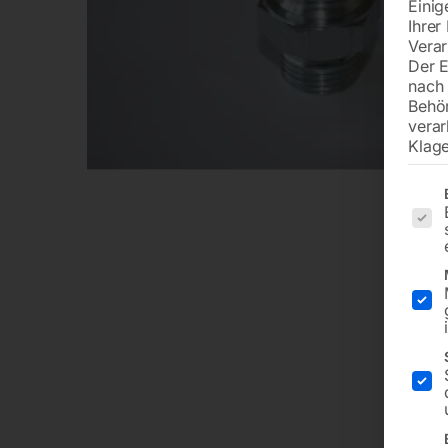
Einig
Ihrer
Verar
Der E
nach 
Behö
verar
Klage
Es fol