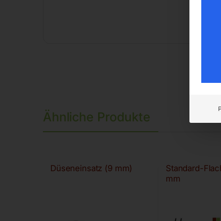
Ähnliche Produkte
Düseneinsatz (9 mm)
Standard-Fla
mm