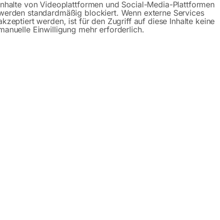
Inhalte von Videoplattformen und Social-Media-Plattformen
werden standardmäßig blockiert. Wenn externe Services
schreibung
Produktsicherheit
Betriebsanlei
akzeptiert werden, ist für den Zugriff auf diese Inhalte keine
manuelle Einwilligung mehr erforderlich.
raverse durch zentrische Aufhängung des Flaschenzuges
reite erfolgt durch Ösentraverse mit Gegengewinde