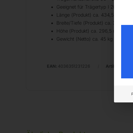
Geeignet für Trägertyp I 200 – I 6
Länge (Produkt) ca. 434,5 mm
Breite/Tiefe (Produkt) ca. 373 mm
Höhe (Produkt) ca. 296,5 mm
Gewicht (Netto) ca. 45 kg
EAN:
4036351231226
Artikelnumm