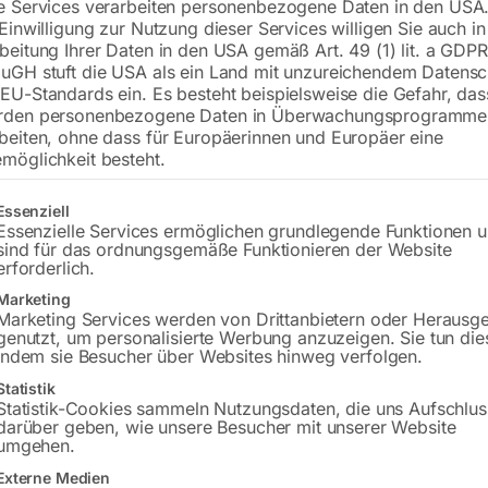
e Services verarbeiten personenbezogene Daten in den USA.
€
318,00
 Einwilligung zur Nutzung dieser Services willigen Sie auch in
beitung Ihrer Daten in den USA gemäß Art. 49 (1) lit. a GDPR
inkl. MwSt.
zzgl.
Versandkosten
uGH stuft die USA als ein Land mit unzureichendem Datensc
Lieferzeit:
ca. 5 - 10 Werktage
EU-Standards ein. Es besteht beispielsweise die Gefahr, da
rden personenbezogene Daten in Überwachungsprogramme
Versandkosten Standard (Österreich):
€
beiten, ohne dass für Europäerinnen und Europäer eine
möglichkeit besteht.
Bitte beachten Sie: Die Versandkosten g
gt eine Liste der Service-Gruppen, für die eine Einwilligung erteilt w
Essenziell
In den 
Essenzielle Services ermöglichen grundlegende Funktionen 
sind für das ordnungsgemäße Funktionieren der Website
erforderlich.
Marketing
Sie haben Frag
Marketing Services werden von Drittanbietern oder Herausg
genutzt, um personalisierte Werbung anzuzeigen. Sie tun die
indem sie Besucher über Websites hinweg verfolgen.
Gerne hel
Statistik
Statistik-Cookies sammeln Nutzungsdaten, die uns Aufschlus
Anfrageformular
darüber geben, wie unsere Besucher mit unserer Website
umgehen.
Externe Medien