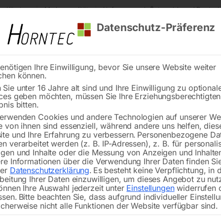
s Kärnten
Markenqualität
Lieferung nach Österreich und Deutsch
Datenschutz-Präferenz
enötigen Ihre Einwilligung, bevor Sie unsere Website weiter
chen können.
Reinigung
Schweißen
Stadtmobiliar
Stein
Sie unter 16 Jahre alt sind und Ihre Einwilligung zu optional
ces geben möchten, müssen Sie Ihre Erziehungsberechtigte
k HFW 5
bnis bitten.
erwenden Cookies und andere Technologien auf unserer Web
🔍
e von ihnen sind essenziell, während andere uns helfen, dies
te und Ihre Erfahrung zu verbessern.
Personenbezogene Da
n verarbeitet werden (z. B. IP-Adressen), z. B. für personalis
gen und Inhalte oder die Messung von Anzeigen und Inhalte
re Informationen über die Verwendung Ihrer Daten finden Sie
rer
Datenschutzerklärung
.
Es besteht keine Verpflichtung, in 
beitung Ihrer Daten einzuwilligen, um dieses Angebot zu nut
önnen Ihre Auswahl jederzeit unter
Einstellungen
widerrufen 
Mit 5 t Tragkraft maximal
ssen.
Bitte beachten Sie, dass aufgrund individueller Einstell
cherweise nicht alle Funktionen der Website verfügbar sind.