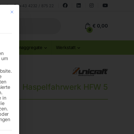
land
+43 4232 / 875 22
Mit diesem Button wird der Dialog geschlossen. Seine Funktionalität ist id
€
0,00
0
Stromaggregate
Werkstatt
en
n um
site.
e
ten
Haspelfahrwerk HFW 5
ierte
n.
 in
die
zen.
oder
ungen