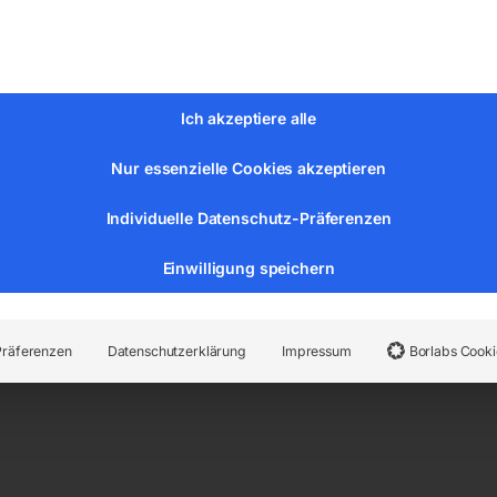
00
Ich akzeptiere alle
Nur essenzielle Cookies akzeptieren
Individuelle Datenschutz-Präferenzen
er:
6171805
Kategorien:
Werkstatttechnik
,
Hebetechnik
Einwilligung speichern
Präferenzen
Datenschutzerklärung
Impressum
Borlabs Cooki