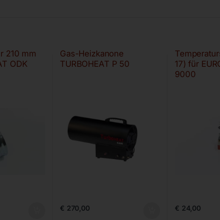
er 210 mm
Gas-Heizkanone
Temperaturs
AT ODK
TURBOHEAT P 50
17) für EU
9000
€
270,00
€
24,00