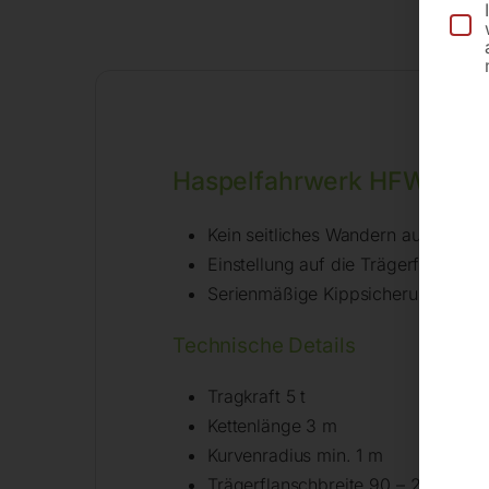
Be
Haspelfahrwerk HFW 5
Kein seitliches Wandern auf der T
Einstellung auf die Trägerflanschb
Serienmäßige Kippsicherung
Technische Details
Tragkraft 5 t
Kettenlänge 3 m
Kurvenradius min. 1 m
Trägerflanschbreite 90 – 220 mm