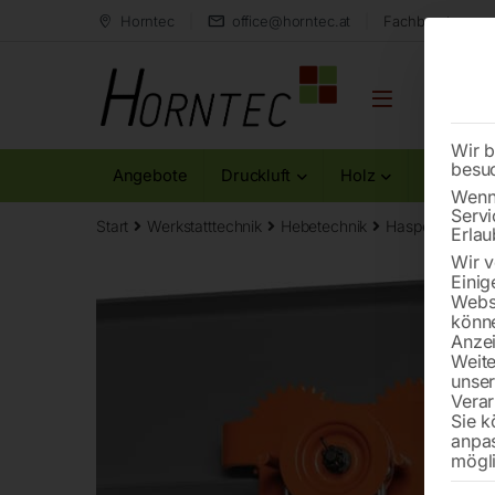
Horntec
office@horntec.at
Fachberatung au
Wir b
besu
Angebote
Druckluft
Holz
Metall
Wenn 
Servi
Start
Werkstatttechnik
Hebetechnik
Haspelfahrwer
Erlau
Wir v
Einig
Websi
könne
Anzei
Weite
unse
Verar
Sie k
anpa
mögli