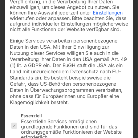
Verpflichtung, in die Verarbeitung Ihrer Daten
einzuwilligen, um dieses Angebot zu nutzen.
Sie
können Ihre Auswahl jederzeit unter
Einstellungen
widerrufen oder anpassen.
Bitte beachten Sie, dass
aufgrund individueller Einstellungen möglicherweise
nicht alle Funktionen der Website verfügbar sind.
Einige Services verarbeiten personenbezogene
Daten in den USA. Mit Ihrer Einwilligung zur
Nutzung dieser Services willigen Sie auch in die
Verarbeitung Ihrer Daten in den USA gemäß Art. 49
(1) lit. a GDPR ein. Der EuGH stuft die USA als ein
Land mit unzureichendem Datenschutz nach EU-
Standards ein. Es besteht beispielsweise die
Gefahr, dass US-Behörden personenbezogene
Daten in Überwachungsprogrammen verarbeiten,
Halteplatte (Nr. 89)
ohne dass für Europäerinnen und Europäer eine
Klagemöglichkeit besteht.
Es folgt eine Liste der Service-Gruppen, für die eine Einwilligun
Essenziell
Essenzielle Services ermöglichen
für JEPSON Dry-Mitter-Cutter
grundlegende Funktionen und sind für das
ordnungsgemäße Funktionieren der Website
erforderlich.