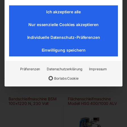
office@elmag.at
Österreich
Ich akzeptiere alle
Nur essenzielle Cookies akzeptieren
Individuelle Datenschutz-Präferenzen
Einwilligung speichern
Ähnliche Produkte
Präferenzen
Datenschutzerklärung
Impressum
Borlabs Cookie
Bandschleifmaschine BSM
Flächenschleifmaschine
100×1220 N, 230 Volt
Modell HSG 400/1000 ALV