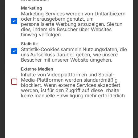
€
21,00
Marketing
Marketing Services werden von Drittanbietern
oder Herausgebern genutzt, um
inkl. MwSt.
zzgl.
Versandkosten
personalisierte Werbung anzuzeigen. Sie tun
Lieferzeit:
ca. 2 - 3 Tage
dies, indem sie Besucher über Websites
hinweg verfolgen.
Versandkosten Standard (Österreich):
€
10,00
Statistik
Statistik-Cookies sammeln Nutzungsdaten, die
Bitte beachten Sie: Die Versandkosten gelten für Österreich.
uns Aufschluss darüber geben, wie unsere
Andere Länder können abweichen.
Besucher mit unserer Website umgehen.
Externe Medien
In den Warenkorb
Inhalte von Videoplattformen und Social-
Media-Plattformen werden standardmäßig
blockiert. Wenn externe Services akzeptiert
werden, ist für den Zugriff auf diese Inhalte
keine manuelle Einwilligung mehr erforderlich.
Sie haben Fragen zu diesem
Artikel?
Gerne helfen wir Ihnen weiter.
Anfrageformular