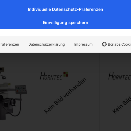
Individuelle Datenschutz-Präferenzen
Einwilligung speichern
ifmaschine
Flächenschleifmaschine
Sockel zu 
Präferenzen
Datenschutzerklärung
Impressum
Borlabs Cooki
00/1000
N