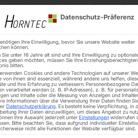
s Kärnten
Markenqualität
Lieferung nach Österreich und Deutsch
Datenschutz-Präferenz
enötigen Ihre Einwilligung, bevor Sie unsere Website weiter
chen können.
Reinigung
Schweißen
Stadtmobiliar
Stein
Sie unter 16 Jahre alt sind und Ihre Einwilligung zu optional
ces geben möchten, müssen Sie Ihre Erziehungsberechtigte
Guss-Arbeitstisch Nr. 15
bnis bitten.
erwenden Cookies und andere Technologien auf unserer Web
🔍
e von ihnen sind essenziell, während andere uns helfen, dies
te und Ihre Erfahrung zu verbessern.
Personenbezogene Da
n verarbeitet werden (z. B. IP-Adressen), z. B. für personalis
gen und Inhalte oder die Messung von Anzeigen und Inhalte
re Informationen über die Verwendung Ihrer Daten finden Sie
rer
Datenschutzerklärung
.
Es besteht keine Verpflichtung, in 
beitung Ihrer Daten einzuwilligen, um dieses Angebot zu nut
önnen Ihre Auswahl jederzeit unter
Einstellungen
widerrufen 
ssen.
Bitte beachten Sie, dass aufgrund individueller Einstell
Nicht vorrätig
Verfügbarkeit:
cherweise nicht alle Funktionen der Website verfügbar sind.