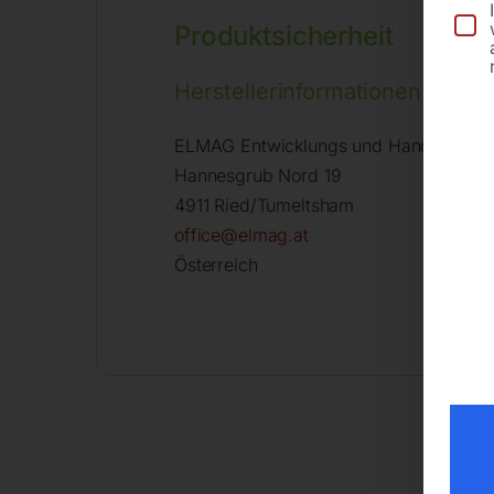
Produktsicherheit
Herstellerinformationen
ELMAG Entwicklungs und Handels Gm
Hannesgrub Nord 19
4911 Ried/Tumeltsham
office@elmag.at
Österreich