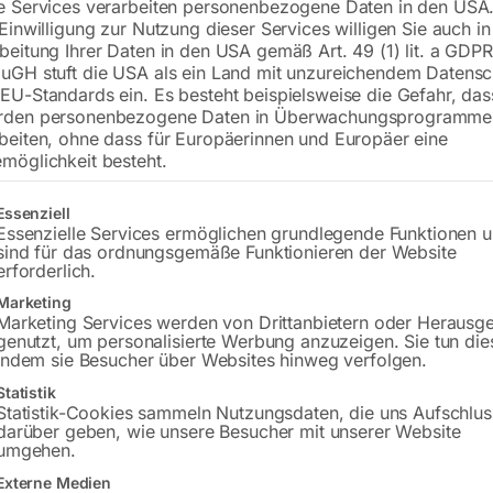
e Services verarbeiten personenbezogene Daten in den USA.
 Einwilligung zur Nutzung dieser Services willigen Sie auch in
zu KBM 32 S
beitung Ihrer Daten in den USA gemäß Art. 49 (1) lit. a GDPR
uGH stuft die USA als ein Land mit unzureichendem Datensc
EU-Standards ein. Es besteht beispielsweise die Gefahr, da
rden personenbezogene Daten in Überwachungsprogramme
€
450,00
beiten, ohne dass für Europäerinnen und Europäer eine
möglichkeit besteht.
inkl. MwSt.
zzgl.
Versandkosten
Lieferzeit:
Auf Nachfrage
gt eine Liste der Service-Gruppen, für die eine Einwilligung erteilt w
Essenziell
Essenzielle Services ermöglichen grundlegende Funktionen 
sind für das ordnungsgemäße Funktionieren der Website
Versandkosten Standard (Österreich):
€
erforderlich.
Bitte beachten Sie: Die Versandkosten g
Marketing
Marketing Services werden von Drittanbietern oder Herausg
genutzt, um personalisierte Werbung anzuzeigen. Sie tun die
indem sie Besucher über Websites hinweg verfolgen.
Produktsicherheit
Statistik
Statistik-Cookies sammeln Nutzungsdaten, die uns Aufschlus
darüber geben, wie unsere Besucher mit unserer Website
umgehen.
Externe Medien