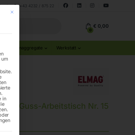
land
+43 4232 / 875 22
Mit diesem Button wird der Dialog geschlossen. Seine Funktionalität ist id
€
0,00
0
Stromaggregate
Werkstatt
en
n um
site.
e
ten
ierte
n.
 in
die
Guss-Arbeitstisch Nr. 15
zen.
oder
ungen