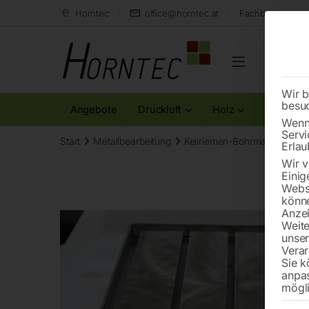
Horntec
office@horntec.at
Fachberatung au
Wir b
besu
Angebote
Druckluft
Holz
Metall
Wenn 
Servi
Start
Metallbearbeitung
Keilriemen-Bohrmaschinen
Erlau
Wir v
Einig
Websi
könne
Anzei
Weite
unse
Verar
Sie k
anpa
mögli