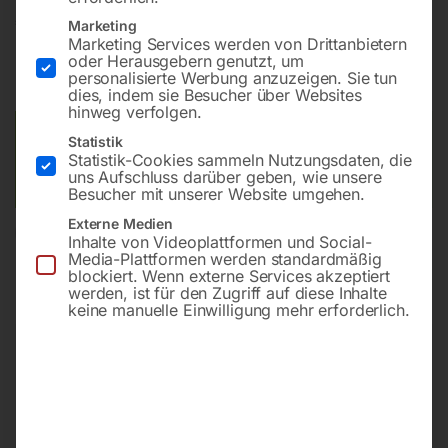
€
26,40
Marketing
Marketing Services werden von Drittanbietern
oder Herausgebern genutzt, um
inkl. MwSt.
zzgl.
Versandkosten
personalisierte Werbung anzuzeigen. Sie tun
Lieferzeit:
ca. 2 - 3 Tage
dies, indem sie Besucher über Websites
hinweg verfolgen.
Versandkosten Standard (Österreich):
€
10,00
Statistik
Statistik-Cookies sammeln Nutzungsdaten, die
Bitte beachten Sie: Die Versandkosten gelten für Österreich.
uns Aufschluss darüber geben, wie unsere
Andere Länder können abweichen.
Besucher mit unserer Website umgehen.
Externe Medien
In den Warenkorb
Inhalte von Videoplattformen und Social-
Media-Plattformen werden standardmäßig
blockiert. Wenn externe Services akzeptiert
werden, ist für den Zugriff auf diese Inhalte
keine manuelle Einwilligung mehr erforderlich.
Sie haben Fragen zu diesem
Artikel?
Gerne helfen wir Ihnen weiter.
Anfrageformular