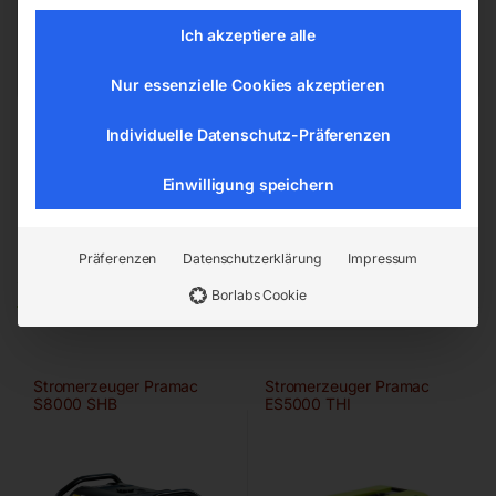
office@elmag.at
Ich akzeptiere alle
Österreich
Nur essenzielle Cookies akzeptieren
Individuelle Datenschutz-Präferenzen
Einwilligung speichern
Präferenzen
Datenschutzerklärung
Impressum
Ähnliche Produkte
Borlabs Cookie
Stromerzeuger Pramac
Stromerzeuger Pramac
S8000 SHB
ES5000 THI