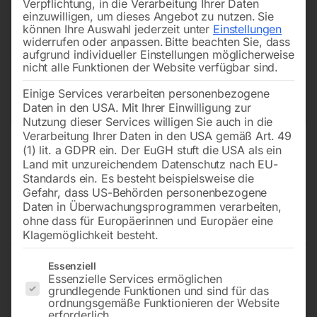
Verpflichtung, in die Verarbeitung Ihrer Daten
einzuwilligen, um dieses Angebot zu nutzen.
Sie
können Ihre Auswahl jederzeit unter
Einstellungen
widerrufen oder anpassen.
Bitte beachten Sie, dass
aufgrund individueller Einstellungen möglicherweise
nicht alle Funktionen der Website verfügbar sind.
Einige Services verarbeiten personenbezogene
Daten in den USA. Mit Ihrer Einwilligung zur
Nutzung dieser Services willigen Sie auch in die
Verarbeitung Ihrer Daten in den USA gemäß Art. 49
(1) lit. a GDPR ein. Der EuGH stuft die USA als ein
Land mit unzureichendem Datenschutz nach EU-
Standards ein. Es besteht beispielsweise die
Gefahr, dass US-Behörden personenbezogene
Daten in Überwachungsprogrammen verarbeiten,
Gleichrichter
ohne dass für Europäerinnen und Europäer eine
Klagemöglichkeit besteht.
Es folgt eine Liste der Service-Gruppen, für die eine Einwilligun
Essenziell
Essenzielle Services ermöglichen
zu ES 5500WE/25-AVR
grundlegende Funktionen und sind für das
ordnungsgemäße Funktionieren der Website
erforderlich.