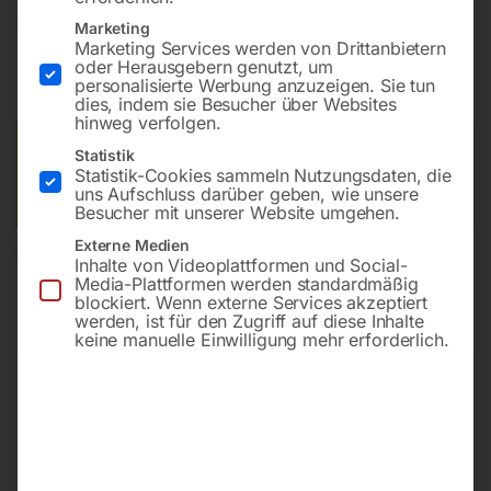
€
4,20
Marketing
Marketing Services werden von Drittanbietern
oder Herausgebern genutzt, um
inkl. MwSt.
zzgl.
Versandkosten
personalisierte Werbung anzuzeigen. Sie tun
Lieferzeit:
ca. 2 - 3 Tage
dies, indem sie Besucher über Websites
hinweg verfolgen.
Versandkosten Standard (Österreich):
€
10,00
Statistik
Statistik-Cookies sammeln Nutzungsdaten, die
Bitte beachten Sie: Die Versandkosten gelten für Österreich.
uns Aufschluss darüber geben, wie unsere
Andere Länder können abweichen.
Besucher mit unserer Website umgehen.
Externe Medien
In den Warenkorb
Inhalte von Videoplattformen und Social-
Media-Plattformen werden standardmäßig
blockiert. Wenn externe Services akzeptiert
werden, ist für den Zugriff auf diese Inhalte
keine manuelle Einwilligung mehr erforderlich.
Sie haben Fragen zu diesem
Artikel?
Gerne helfen wir Ihnen weiter.
Anfrageformular