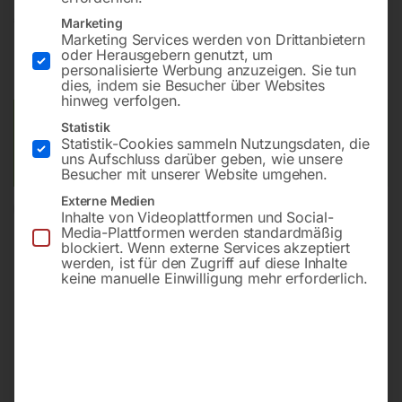
€
4,80
Marketing
Marketing Services werden von Drittanbietern
oder Herausgebern genutzt, um
inkl. MwSt.
zzgl.
Versandkosten
personalisierte Werbung anzuzeigen. Sie tun
Lieferzeit:
ca. 2 - 3 Tage
dies, indem sie Besucher über Websites
hinweg verfolgen.
Versandkosten Standard (Österreich):
€
10,00
Statistik
Statistik-Cookies sammeln Nutzungsdaten, die
Bitte beachten Sie: Die Versandkosten gelten für Österreich.
uns Aufschluss darüber geben, wie unsere
Andere Länder können abweichen.
Besucher mit unserer Website umgehen.
Externe Medien
In den Warenkorb
Inhalte von Videoplattformen und Social-
Media-Plattformen werden standardmäßig
blockiert. Wenn externe Services akzeptiert
werden, ist für den Zugriff auf diese Inhalte
keine manuelle Einwilligung mehr erforderlich.
Sie haben Fragen zu diesem
Artikel?
Gerne helfen wir Ihnen weiter.
Anfrageformular