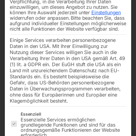
Verpflichtung, in die Verarbeitung Ihrer Daten
einzuwilligen, um dieses Angebot zu nutzen.
Sie
können Ihre Auswahl jederzeit unter
Einstellungen
widerrufen oder anpassen.
Bitte beachten Sie, dass
aufgrund individueller Einstellungen möglicherweise
nicht alle Funktionen der Website verfügbar sind.
Einige Services verarbeiten personenbezogene
Daten in den USA. Mit Ihrer Einwilligung zur
Nutzung dieser Services willigen Sie auch in die
Verarbeitung Ihrer Daten in den USA gemäß Art. 49
(1) lit. a GDPR ein. Der EuGH stuft die USA als ein
Land mit unzureichendem Datenschutz nach EU-
Standards ein. Es besteht beispielsweise die
Gefahr, dass US-Behörden personenbezogene
Daten in Überwachungsprogrammen verarbeiten,
Gerade Steckverbinder
ohne dass für Europäerinnen und Europäer eine
Klagemöglichkeit besteht.
Es folgt eine Liste der Service-Gruppen, für die eine Einwilligun
Essenziell
Essenzielle Services ermöglichen
G-ST 6
grundlegende Funktionen und sind für das
ordnungsgemäße Funktionieren der Website
erforderlich.