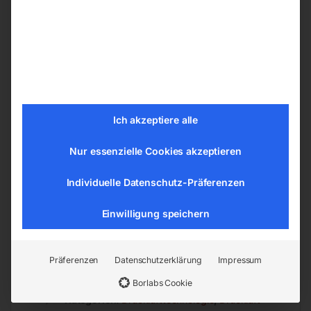
Rasche Installation ohne Sonderwerkzeuge –
einfaches Zusammenstecken genügt
Kein Gewindeschneiden
Kein zusätzliches Dichtungsmittel
Ich akzeptiere alle
Glatte Innenflächen, sehr gute
Durchflussseigenschaften
Nur essenzielle Cookies akzeptieren
Ideal für Druckluft, Flüssigkeiten und
Vakuum
Individuelle Datenschutz-Präferenzen
Flexibles Baukastensystem für
Einwilligung speichern
Rohrdurchmesser 15 – 28 mm
Präferenzen
Datenschutzerklärung
Impressum
Borlabs Cookie
EAN:
9004853117862
Artikelnummer:
11786
Kategorien:
Drucklufttechnologie
,
Druckluft-