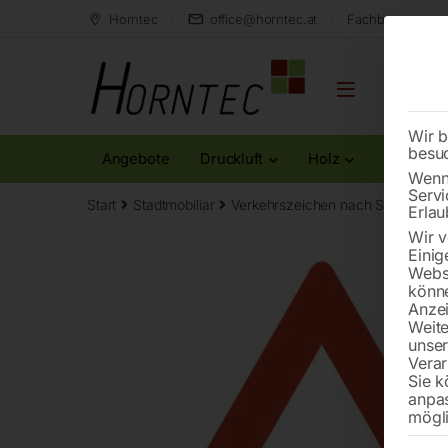
Horntec
office@horntec.at
Fachberatung au
Wir b
besu
Angebote
Druckluft
Holz
Metall
Wenn 
Servi
Start
Stadtmobiliar
Verkehrszeichen nach StVO
Gef
Erlau
Wir v
Einig
Websi
könne
Anzei
Weite
unse
Verar
Sie k
anpa
mögli