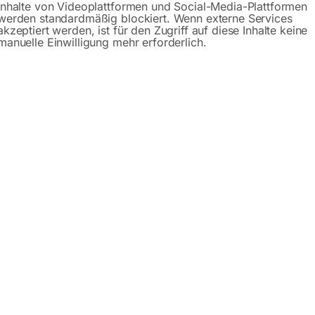
Inhalte von Videoplattformen und Social-Media-Plattformen
Beschreibung
Produktsicherheit
werden standardmäßig blockiert. Wenn externe Services
akzeptiert werden, ist für den Zugriff auf diese Inhalte keine
manuelle Einwilligung mehr erforderlich.
en Straßenverkehr nach der StVO in Österreich erlaubt.
d betrieblichen Bereich angewendet werden.
ach der StVO
ierung
eständig
zeichen