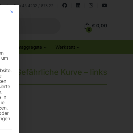
land
+43 4232 / 875 22
Mit diesem Button wird der Dialog geschlossen. Seine Funktionalität ist id
€
0,00
0
Stromaggregate
Werkstatt
en
n um
site.
Gefährliche Kurve – links
e
ten
ierte
n.
 in
die
zen.
oder
ungen