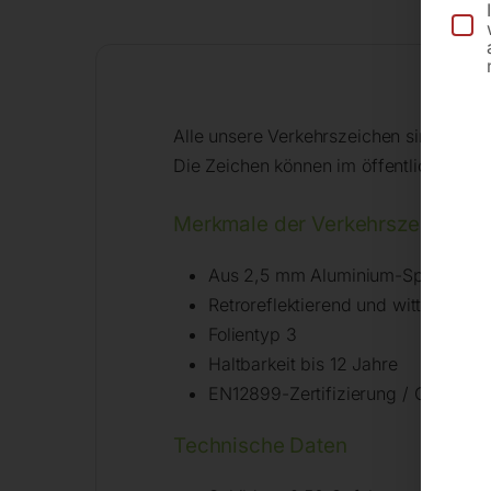
Alle unsere Verkehrszeichen sind für d
Die Zeichen können im öffentlichen un
Merkmale der Verkehrszeichen n
Aus 2,5 mm Aluminium-Spezialleg
Retroreflektierend und witterungsb
Folientyp 3
Haltbarkeit bis 12 Jahre
EN12899-Zertifizierung / CE-Kenn
Technische Daten