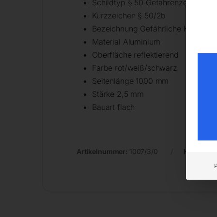
Schildtyp § 50 Gefahrenzeichen
Kurzzeichen § 50/2b
Bezeichnung Gefährliche Kurve – L
Material Aluminium
Oberfläche reflektierend
Farbe rot/weiß/schwarz
Seitenlänge 1000 mm
Stärke 2,5 mm
Bauart flach
Artikelnummer:
1007/3/0
Kategorie