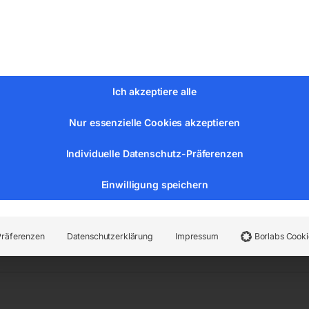
inkskurve
Ich akzeptiere alle
Nur essenzielle Cookies akzeptieren
Individuelle Datenschutz-Präferenzen
Einwilligung speichern
n:
Stadtmobiliar
,
Verkehrszeichen nach StVO
Präferenzen
Datenschutzerklärung
Impressum
Borlabs Cooki