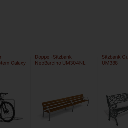
r
Doppel-Sitzbank
Sitzbank G
stem Galaxy
NeoBarcino UM304NL
UM388