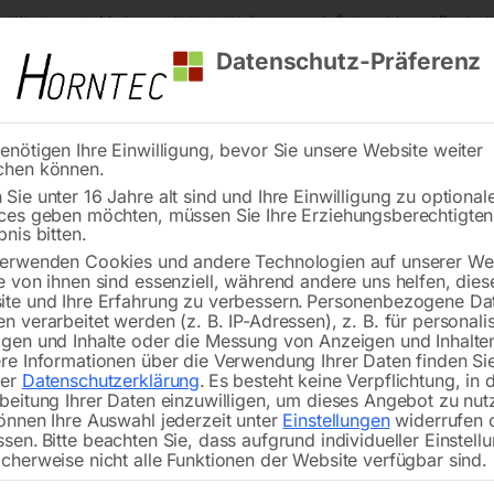
s Kärnten
Markenqualität
Lieferung nach Österreich und Deutsch
Datenschutz-Präferenz
enötigen Ihre Einwilligung, bevor Sie unsere Website weiter
chen können.
Reinigung
Schweißen
Stadtmobiliar
Stein
Sie unter 16 Jahre alt sind und Ihre Einwilligung zu optional
ces geben möchten, müssen Sie Ihre Erziehungsberechtigte
ährliche Kurve – links
bnis bitten.
erwenden Cookies und andere Technologien auf unserer Web
🔍
e von ihnen sind essenziell, während andere uns helfen, dies
te und Ihre Erfahrung zu verbessern.
Personenbezogene Da
n verarbeitet werden (z. B. IP-Adressen), z. B. für personalis
gen und Inhalte oder die Messung von Anzeigen und Inhalte
re Informationen über die Verwendung Ihrer Daten finden Sie
Verkehrszeichen flach, Folientyp 3
rer
Datenschutzerklärung
.
Es besteht keine Verpflichtung, in 
Seitenlänge – 1000 mm
beitung Ihrer Daten einzuwilligen, um dieses Angebot zu nut
önnen Ihre Auswahl jederzeit unter
Einstellungen
widerrufen 
ssen.
Bitte beachten Sie, dass aufgrund individueller Einstell
cherweise nicht alle Funktionen der Website verfügbar sind.
€
176,40