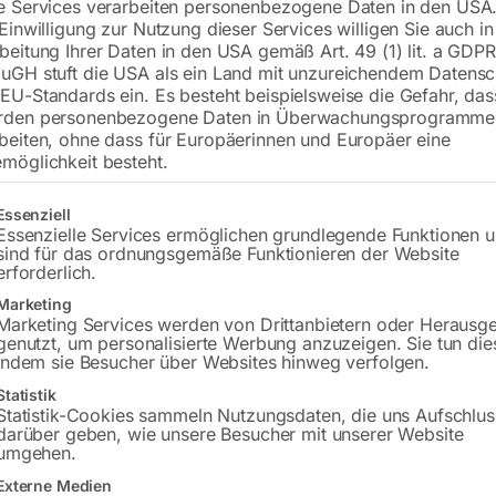
e Services verarbeiten personenbezogene Daten in den USA.
 Einwilligung zur Nutzung dieser Services willigen Sie auch in
inkl. MwSt.
zzgl.
Versandkosten
beitung Ihrer Daten in den USA gemäß Art. 49 (1) lit. a GDPR
Lieferzeit:
ca. 3 – 5 Werktage
uGH stuft die USA als ein Land mit unzureichendem Datensc
EU-Standards ein. Es besteht beispielsweise die Gefahr, da
Versandkosten Standard (Österreich):
€
rden personenbezogene Daten in Überwachungsprogramme
Bitte beachten Sie: Die Versandkosten g
beiten, ohne dass für Europäerinnen und Europäer eine
möglichkeit besteht.
In den 
gt eine Liste der Service-Gruppen, für die eine Einwilligung erteilt w
Essenziell
Essenzielle Services ermöglichen grundlegende Funktionen 
sind für das ordnungsgemäße Funktionieren der Website
erforderlich.
Sie haben Frag
Marketing
Marketing Services werden von Drittanbietern oder Herausg
Gerne hel
genutzt, um personalisierte Werbung anzuzeigen. Sie tun die
indem sie Besucher über Websites hinweg verfolgen.
Anfrageformular
Statistik
Statistik-Cookies sammeln Nutzungsdaten, die uns Aufschlus
darüber geben, wie unsere Besucher mit unserer Website
umgehen.
Externe Medien