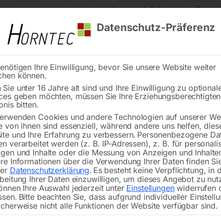
s Kärnten
Markenqualität
Lieferung nach Österreich und Deutsch
Datenschutz-Präferenz
enötigen Ihre Einwilligung, bevor Sie unsere Website weiter
chen können.
Reinigung
Schweißen
Stadtmobiliar
Stein
Sie unter 16 Jahre alt sind und Ihre Einwilligung zu optional
ces geben möchten, müssen Sie Ihre Erziehungsberechtigte
ährliche Doppelkurve – rechts
bnis bitten.
erwenden Cookies und andere Technologien auf unserer Web
Gef
🔍
e von ihnen sind essenziell, während andere uns helfen, dies
te und Ihre Erfahrung zu verbessern.
Personenbezogene Da
n verarbeitet werden (z. B. IP-Adressen), z. B. für personalis
gen und Inhalte oder die Messung von Anzeigen und Inhalte
re Informationen über die Verwendung Ihrer Daten finden Sie
Verkehrszeichen flach, Folientyp 2
rer
Datenschutzerklärung
.
Es besteht keine Verpflichtung, in 
Seitenlänge – 700 mm
beitung Ihrer Daten einzuwilligen, um dieses Angebot zu nut
önnen Ihre Auswahl jederzeit unter
Einstellungen
widerrufen 
ssen.
Bitte beachten Sie, dass aufgrund individueller Einstell
cherweise nicht alle Funktionen der Website verfügbar sind.
€
74,40