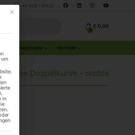
land
+43 4232 / 875 22
Mit diesem Button wird der Dialog geschlossen. Seine Funktionalität ist id
€
0,00
0
Stromaggregate
Werkstatt
en
n um
site.
ährliche Doppelkurve – rechts
e
ten
ierte
n.
 in
die
zen.
oder
ungen