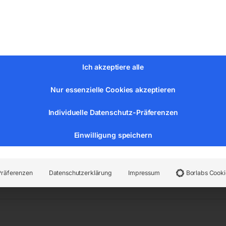
rve – Rechts beginnend
Ich akzeptiere alle
Nur essenzielle Cookies akzeptieren
Individuelle Datenschutz-Präferenzen
Einwilligung speichern
n:
Verkehrszeichen nach StVO
,
Stadtmobiliar
Präferenzen
Datenschutzerklärung
Impressum
Borlabs Cooki