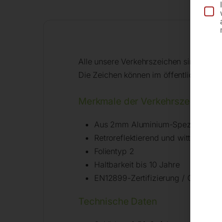
Alle unsere Verkehrszeichen sind für d
Die Zeichen können im öffentlichen un
Merkmale der Verkehrszeichen n
Aus 2mm Aluminium-Speziallegier
Retroreflektierend und witterungsb
Folientyp 2
Haltbarkeit bis 10 Jahre
EN12899-Zertifizierung / CE-Kenn
Technische Daten