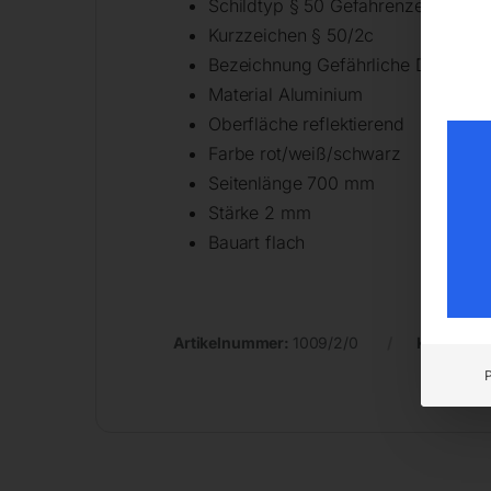
Schildtyp § 50 Gefahrenzeichen
Kurzzeichen § 50/2c
Bezeichnung Gefährliche Doppelku
Material Aluminium
Oberfläche reflektierend
Farbe rot/weiß/schwarz
Seitenlänge 700 mm
Stärke 2 mm
Bauart flach
Artikelnummer:
1009/2/0
Kategorie