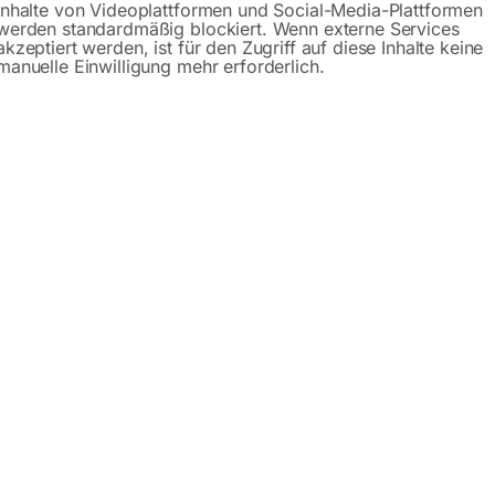
Inhalte von Videoplattformen und Social-Media-Plattformen
Beschreibung
Produktsicherheit
werden standardmäßig blockiert. Wenn externe Services
akzeptiert werden, ist für den Zugriff auf diese Inhalte keine
manuelle Einwilligung mehr erforderlich.
en Straßenverkehr nach der StVO in Österreich erlaubt.
d betrieblichen Bereich angewendet werden.
ach der StVO
ung
eständig
zeichen