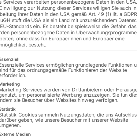
e Services verarbeiten personenbezogene Daten in den USA.
 Einwilligung zur Nutzung dieser Services willigen Sie auch in
inkl. MwSt.
zzgl.
Versandkosten
beitung Ihrer Daten in den USA gemäß Art. 49 (1) lit. a GDPR
Lieferzeit:
ca. 3 – 5 Werktage
uGH stuft die USA als ein Land mit unzureichendem Datensc
EU-Standards ein. Es besteht beispielsweise die Gefahr, da
Versandkosten Standard (Österreich):
€
rden personenbezogene Daten in Überwachungsprogramme
Bitte beachten Sie: Die Versandkosten g
beiten, ohne dass für Europäerinnen und Europäer eine
möglichkeit besteht.
In den 
gt eine Liste der Service-Gruppen, für die eine Einwilligung erteilt w
Essenziell
Essenzielle Services ermöglichen grundlegende Funktionen 
sind für das ordnungsgemäße Funktionieren der Website
erforderlich.
Sie haben Frag
Marketing
Marketing Services werden von Drittanbietern oder Herausg
Gerne hel
genutzt, um personalisierte Werbung anzuzeigen. Sie tun die
indem sie Besucher über Websites hinweg verfolgen.
Anfrageformular
Statistik
Statistik-Cookies sammeln Nutzungsdaten, die uns Aufschlus
darüber geben, wie unsere Besucher mit unserer Website
umgehen.
Externe Medien