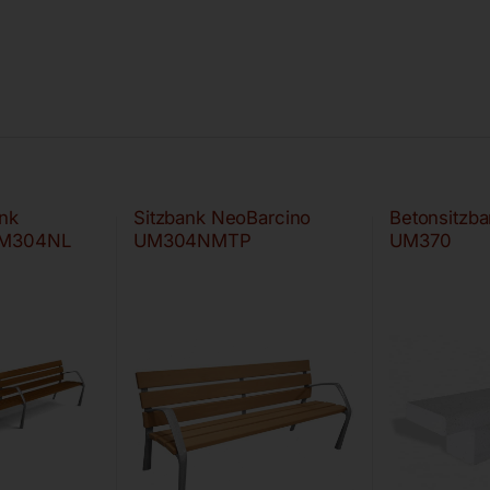
nk
Sitzbank NeoBarcino
Betonsitzba
UM304NL
UM304NMTP
UM370