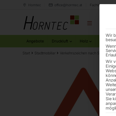
Horntec
office@horntec.at
Fachberatung au
Wir b
besu
Angebote
Druckluft
Holz
Metall
Wenn 
Servi
Start
Stadtmobiliar
Verkehrszeichen nach StVO
Gef
Erlau
Wir v
Einig
Websi
könne
Anzei
Weite
unse
Verar
Sie k
anpa
mögli