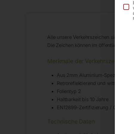
Alle unsere Verkehrszeichen sind für d
Die Zeichen können im öffentlichen un
Merkmale der Verkehrszeichen n
Aus 2mm Aluminium-Speziallegier
Retroreflektierend und witterungsb
Folientyp 2
Haltbarkeit bis 10 Jahre
EN12899-Zertifizierung / CE-Kenn
Technische Daten