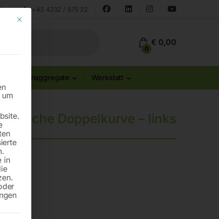
land
+43 4232 / 875 22
Mit diesem Button wird der Dialog geschlossen. Seine Funktionalität ist id
€
0,00
0
Stromaggregate
Werkstatt
en
n um
site.
fährliche Doppelkurve – links
e
ten
ierte
n.
 in
die
zen.
oder
ungen