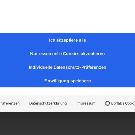
rve – Links beginnend
Ich akzeptiere alle
Nur essenzielle Cookies akzeptieren
Individuelle Datenschutz-Präferenzen
Einwilligung speichern
n:
Stadtmobiliar
,
Verkehrszeichen nach StVO
Präferenzen
Datenschutzerklärung
Impressum
Borlabs Cooki