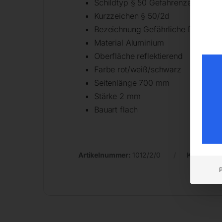
Schildtyp § 50 Gefahrenzeichen
Kurzzeichen § 50/2d
Bezeichnung Gefährliche Doppelku
Material Aluminium
Oberfläche reflektierend
Farbe rot/weiß/schwarz
Seitenlänge 700 mm
Stärke 2 mm
Bauart flach
Artikelnummer:
1012/2/0
Kategorie