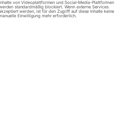
Inhalte von Videoplattformen und Social-Media-Plattformen
Beschreibung
Produktsicherheit
werden standardmäßig blockiert. Wenn externe Services
akzeptiert werden, ist für den Zugriff auf diese Inhalte keine
manuelle Einwilligung mehr erforderlich.
en Straßenverkehr nach der StVO in Österreich erlaubt.
d betrieblichen Bereich angewendet werden.
ach der StVO
ung
eständig
zeichen