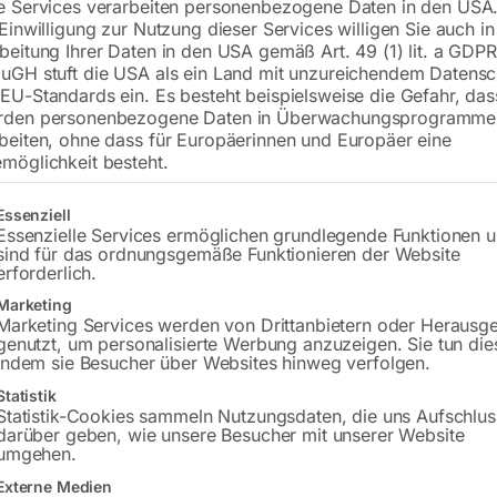
e Services verarbeiten personenbezogene Daten in den USA.
 Einwilligung zur Nutzung dieser Services willigen Sie auch in
inkl. MwSt.
zzgl.
Versandkosten
beitung Ihrer Daten in den USA gemäß Art. 49 (1) lit. a GDPR
Lieferzeit:
ca. 3 – 5 Werktage
uGH stuft die USA als ein Land mit unzureichendem Datensc
EU-Standards ein. Es besteht beispielsweise die Gefahr, da
Versandkosten Standard (Österreich):
€
rden personenbezogene Daten in Überwachungsprogramme
Bitte beachten Sie: Die Versandkosten g
beiten, ohne dass für Europäerinnen und Europäer eine
möglichkeit besteht.
In den 
gt eine Liste der Service-Gruppen, für die eine Einwilligung erteilt w
Essenziell
Essenzielle Services ermöglichen grundlegende Funktionen 
sind für das ordnungsgemäße Funktionieren der Website
erforderlich.
Sie haben Frag
Marketing
Marketing Services werden von Drittanbietern oder Herausg
Gerne hel
genutzt, um personalisierte Werbung anzuzeigen. Sie tun die
indem sie Besucher über Websites hinweg verfolgen.
Anfrageformular
Statistik
Statistik-Cookies sammeln Nutzungsdaten, die uns Aufschlus
darüber geben, wie unsere Besucher mit unserer Website
umgehen.
Externe Medien