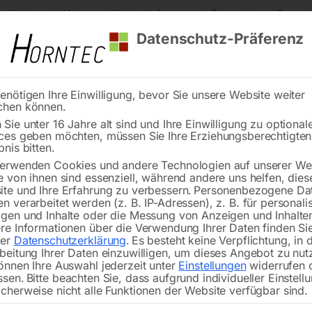
s Kärnten
Markenqualität
Lieferung nach Österreich und Deutsch
Datenschutz-Präferenz
enötigen Ihre Einwilligung, bevor Sie unsere Website weiter
chen können.
Reinigung
Schweißen
Stadtmobiliar
Stein
Sie unter 16 Jahre alt sind und Ihre Einwilligung zu optional
ces geben möchten, müssen Sie Ihre Erziehungsberechtigte
ährliche Doppelkurve – links
bnis bitten.
erwenden Cookies und andere Technologien auf unserer Web
Ge
🔍
e von ihnen sind essenziell, während andere uns helfen, dies
te und Ihre Erfahrung zu verbessern.
Personenbezogene Da
n verarbeitet werden (z. B. IP-Adressen), z. B. für personalis
gen und Inhalte oder die Messung von Anzeigen und Inhalte
re Informationen über die Verwendung Ihrer Daten finden Sie
Verkehrszeichen flach, Folientyp 2
rer
Datenschutzerklärung
.
Es besteht keine Verpflichtung, in 
Seitenlänge – 700 mm
beitung Ihrer Daten einzuwilligen, um dieses Angebot zu nut
önnen Ihre Auswahl jederzeit unter
Einstellungen
widerrufen 
ssen.
Bitte beachten Sie, dass aufgrund individueller Einstell
cherweise nicht alle Funktionen der Website verfügbar sind.
€
74,40