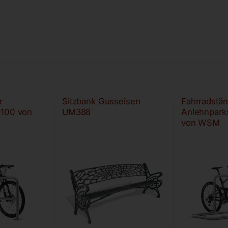
r
Sitzbank Gusseisen
Fahrradstän
9100 von
UM388
Anlehnpark
von WSM