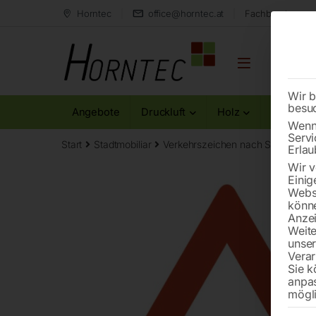
Horntec
office@horntec.at
Fachberatung au
Wir b
besu
Angebote
Druckluft
Holz
Metall
Wenn 
Servi
Start
Stadtmobiliar
Verkehrszeichen nach StVO
Gef
Erlau
Wir v
Einig
Websi
könne
Anzei
Weite
unse
Verar
Sie k
anpa
mögli