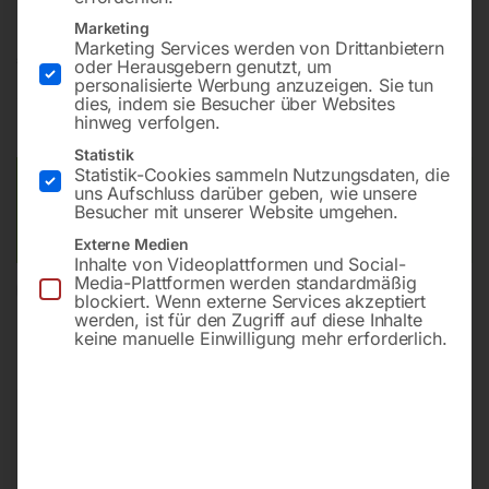
Marketing
Marketing Services werden von Drittanbietern
€
30,00
oder Herausgebern genutzt, um
personalisierte Werbung anzuzeigen. Sie tun
dies, indem sie Besucher über Websites
inkl. MwSt.
zzgl.
Versandkosten
hinweg verfolgen.
Lieferzeit:
ca. 2 - 3 Tage
Statistik
Statistik-Cookies sammeln Nutzungsdaten, die
Versandkosten Standard (Österreich):
€
10,00
uns Aufschluss darüber geben, wie unsere
Besucher mit unserer Website umgehen.
Bitte beachten Sie: Die Versandkosten gelten für Österreich.
Andere Länder können abweichen.
Externe Medien
Inhalte von Videoplattformen und Social-
Media-Plattformen werden standardmäßig
In den Warenkorb
blockiert. Wenn externe Services akzeptiert
werden, ist für den Zugriff auf diese Inhalte
keine manuelle Einwilligung mehr erforderlich.
Sie haben Fragen zu diesem
Artikel?
Gerne helfen wir Ihnen weiter.