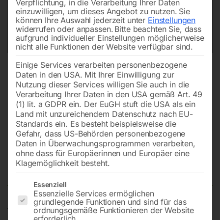
Verpflichtung, in die Verarbeitung Ihrer Daten
einzuwilligen, um dieses Angebot zu nutzen.
Sie
können Ihre Auswahl jederzeit unter
Einstellungen
widerrufen oder anpassen.
Bitte beachten Sie, dass
aufgrund individueller Einstellungen möglicherweise
nicht alle Funktionen der Website verfügbar sind.
Einige Services verarbeiten personenbezogene
Daten in den USA. Mit Ihrer Einwilligung zur
Nutzung dieser Services willigen Sie auch in die
Verarbeitung Ihrer Daten in den USA gemäß Art. 49
(1) lit. a GDPR ein. Der EuGH stuft die USA als ein
Land mit unzureichendem Datenschutz nach EU-
Standards ein. Es besteht beispielsweise die
Gefahr, dass US-Behörden personenbezogene
Daten in Überwachungsprogrammen verarbeiten,
Gasemisch. Düse PNME-
ohne dass für Europäerinnen und Europäer eine
Propan/Methan (60 – 150 mm)
Klagemöglichkeit besteht.
Es folgt eine Liste der Service-Gruppen, für die eine Einwilligun
Essenziell
Essenzielle Services ermöglichen
grundlegende Funktionen und sind für das
für KM 15, K 3000, Dortmund 1
ordnungsgemäße Funktionieren der Website
erforderlich.