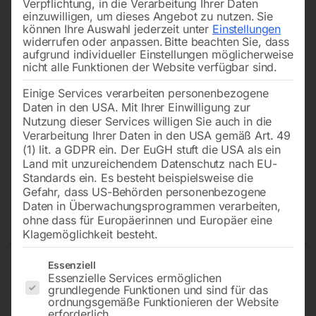
Verpflichtung, in die Verarbeitung Ihrer Daten
einzuwilligen, um dieses Angebot zu nutzen.
Sie
können Ihre Auswahl jederzeit unter
Einstellungen
widerrufen oder anpassen.
Bitte beachten Sie, dass
aufgrund individueller Einstellungen möglicherweise
nicht alle Funktionen der Website verfügbar sind.
Einige Services verarbeiten personenbezogene
Daten in den USA. Mit Ihrer Einwilligung zur
Nutzung dieser Services willigen Sie auch in die
Verarbeitung Ihrer Daten in den USA gemäß Art. 49
(1) lit. a GDPR ein. Der EuGH stuft die USA als ein
Land mit unzureichendem Datenschutz nach EU-
Standards ein. Es besteht beispielsweise die
Gefahr, dass US-Behörden personenbezogene
Daten in Überwachungsprogrammen verarbeiten,
Frontplatine Nr. 36 zu DIGI-TIG
ohne dass für Europäerinnen und Europäer eine
Klagemöglichkeit besteht.
Es folgt eine Liste der Service-Gruppen, für die eine Einwilligun
Essenziell
Essenzielle Services ermöglichen
1640 DC (W000376582)
grundlegende Funktionen und sind für das
ordnungsgemäße Funktionieren der Website
erforderlich.