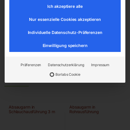
4911 Ried/Tumeltsham
Ich akzeptiere alle
office@elmag.at
Österreich
Nur essenzielle Cookies akzeptieren
Individuelle Datenschutz-Präferenzen
Einwilligung speichern
Präferenzen
Datenschutzerklärung
Impressum
Borlabs Cookie
Ähnliche Produkte
Absaugarm in
Absaugarm in
Schlauchausführung 3 m
Rohrausführung