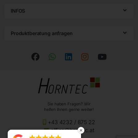
INFOS
Produktberatung anfragen
Sie haben Fragen? Wir
helfen Ihnen gerne weiter!
+43 4232 / 875 22
office@horntec.at