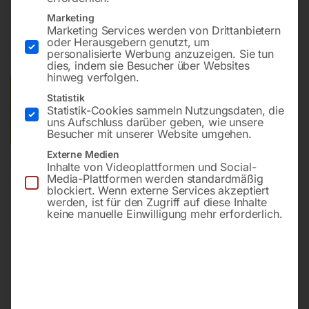
€
294,00
Marketing
Marketing Services werden von Drittanbietern
oder Herausgebern genutzt, um
inkl. MwSt.
zzgl.
Versandkosten
personalisierte Werbung anzuzeigen. Sie tun
Lieferzeit:
ca. 2 - 3 Tage
dies, indem sie Besucher über Websites
hinweg verfolgen.
Versandkosten Standard (Österreich):
€
10,00
Statistik
Statistik-Cookies sammeln Nutzungsdaten, die
Bitte beachten Sie: Die Versandkosten gelten für Österreich.
uns Aufschluss darüber geben, wie unsere
Andere Länder können abweichen.
Besucher mit unserer Website umgehen.
Externe Medien
In den Warenkorb
Inhalte von Videoplattformen und Social-
Media-Plattformen werden standardmäßig
blockiert. Wenn externe Services akzeptiert
werden, ist für den Zugriff auf diese Inhalte
keine manuelle Einwilligung mehr erforderlich.
Sie haben Fragen zu diesem
Artikel?
Gerne helfen wir Ihnen weiter.
Anfrageformular