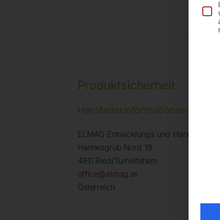
Produktsicherheit
Herstellerinformationen
ELMAG Entwicklungs und Handels Gm
Hannesgrub Nord 19
4911 Ried/Tumeltsham
office@elmag.at
Österreich