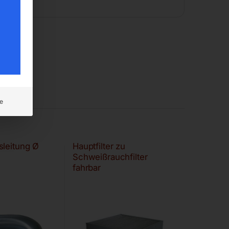
e
sleitung Ø
Hauptfilter zu
Schweißrauchfilter
fahrbar