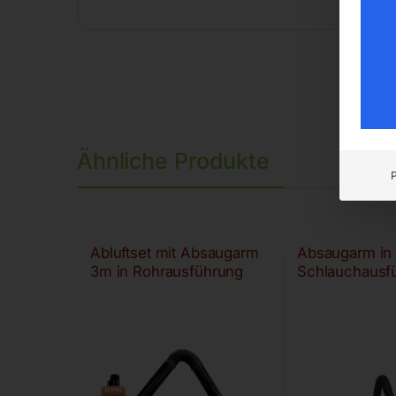
Ähnliche Produkte
Abluftset mit Absaugarm
Absaugarm in
3m in Rohrausführung
Schlauchausf