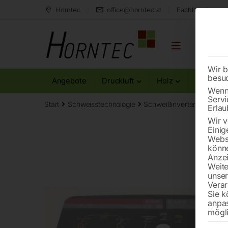
Horntec
office@horntec.at
Fachberatung au
Wir b
besu
Angebote
Druckluft
Holz
Metall
Wenn 
Servi
Start
Schweisstechnologie
Schweißinverter-Multifunk
Erlau
Wir v
Einig
Websi
könne
Anzei
Weite
unse
Verar
Sie k
anpa
mögli