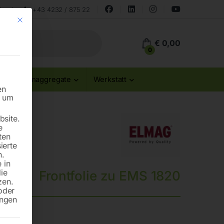
land
+43 4232 / 875 22
Mit diesem Button wird der Dialog geschlossen. Seine Funktionalität ist id
€
0,00
0
Stromaggregate
Werkstatt
en
n um
site.
e
ten
ierte
n.
 in
die
Frontfolie zu EMS 1820
zen.
oder
ungen