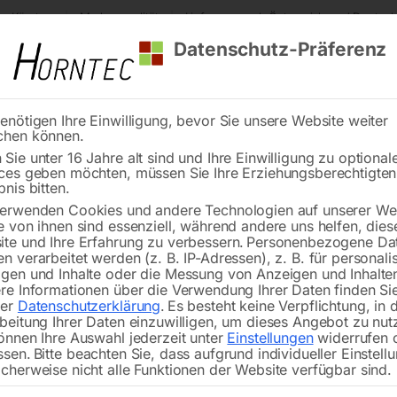
s Kärnten
Markenqualität
Lieferung nach Österreich und Deutsch
Datenschutz-Präferenz
enötigen Ihre Einwilligung, bevor Sie unsere Website weiter
chen können.
Reinigung
Schweißen
Stadtmobiliar
Stein
Sie unter 16 Jahre alt sind und Ihre Einwilligung zu optional
ces geben möchten, müssen Sie Ihre Erziehungsberechtigte
tion
Frontfolie zu EMS 1820
bnis bitten.
erwenden Cookies und andere Technologien auf unserer Web
🔍
e von ihnen sind essenziell, während andere uns helfen, dies
te und Ihre Erfahrung zu verbessern.
Personenbezogene Da
n verarbeitet werden (z. B. IP-Adressen), z. B. für personalis
gen und Inhalte oder die Messung von Anzeigen und Inhalte
re Informationen über die Verwendung Ihrer Daten finden Sie
rer
Datenschutzerklärung
.
Es besteht keine Verpflichtung, in 
beitung Ihrer Daten einzuwilligen, um dieses Angebot zu nut
önnen Ihre Auswahl jederzeit unter
Einstellungen
widerrufen 
ssen.
Bitte beachten Sie, dass aufgrund individueller Einstell
cherweise nicht alle Funktionen der Website verfügbar sind.
€
36,00