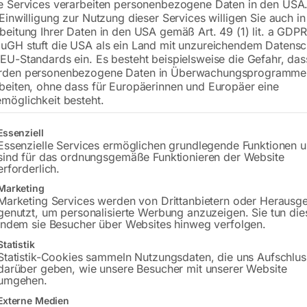
e Services verarbeiten personenbezogene Daten in den USA.
 Einwilligung zur Nutzung dieser Services willigen Sie auch in
inkl. MwSt.
zzgl.
Versandkosten
beitung Ihrer Daten in den USA gemäß Art. 49 (1) lit. a GDPR
Lieferzeit:
ca. 2 - 3 Tage
uGH stuft die USA als ein Land mit unzureichendem Datensc
EU-Standards ein. Es besteht beispielsweise die Gefahr, da
rden personenbezogene Daten in Überwachungsprogramme
Versandkosten Standard (Österreich):
€
beiten, ohne dass für Europäerinnen und Europäer eine
Bitte beachten Sie: Die Versandkosten g
möglichkeit besteht.
In den 
gt eine Liste der Service-Gruppen, für die eine Einwilligung erteilt w
Essenziell
Essenzielle Services ermöglichen grundlegende Funktionen 
sind für das ordnungsgemäße Funktionieren der Website
erforderlich.
Marketing
Sie haben Frag
Marketing Services werden von Drittanbietern oder Herausg
genutzt, um personalisierte Werbung anzuzeigen. Sie tun die
Gerne hel
indem sie Besucher über Websites hinweg verfolgen.
Statistik
Anfrageformular
Statistik-Cookies sammeln Nutzungsdaten, die uns Aufschlus
darüber geben, wie unsere Besucher mit unserer Website
umgehen.
Externe Medien