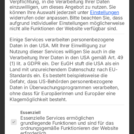
Verpflichtung, in die Verarbeitung Ihrer Daten
einzuwilligen, um dieses Angebot zu nutzen.
Sie
können Ihre Auswahl jederzeit unter
Einstellungen
widerrufen oder anpassen.
Bitte beachten Sie, dass
aufgrund individueller Einstellungen möglicherweise
nicht alle Funktionen der Website verfügbar sind.
Einige Services verarbeiten personenbezogene
Daten in den USA. Mit Ihrer Einwilligung zur
Nutzung dieser Services willigen Sie auch in die
Verarbeitung Ihrer Daten in den USA gemäß Art. 49
(1) lit. a GDPR ein. Der EuGH stuft die USA als ein
Land mit unzureichendem Datenschutz nach EU-
Standards ein. Es besteht beispielsweise die
Gefahr, dass US-Behörden personenbezogene
Daten in Überwachungsprogrammen verarbeiten,
Flachstrahldüse, 16-Loch
ohne dass für Europäerinnen und Europäer eine
Klagemöglichkeit besteht.
Es folgt eine Liste der Service-Gruppen, für die eine Einwilligun
Essenziell
Essenzielle Services ermöglichen
für Ausblaspistolen, POM(Düse)/Alu(Adapter)
grundlegende Funktionen und sind für das
ordnungsgemäße Funktionieren der Website
erforderlich.