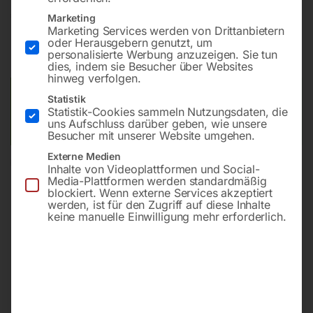
€
64,80
Marketing
Marketing Services werden von Drittanbietern
oder Herausgebern genutzt, um
inkl. MwSt.
zzgl.
Versandkosten
personalisierte Werbung anzuzeigen. Sie tun
Lieferzeit:
ca. 2 - 3 Tage
dies, indem sie Besucher über Websites
hinweg verfolgen.
Versandkosten Standard (Österreich):
€
10,00
Statistik
Statistik-Cookies sammeln Nutzungsdaten, die
Bitte beachten Sie: Die Versandkosten gelten für Österreich.
uns Aufschluss darüber geben, wie unsere
Andere Länder können abweichen.
Besucher mit unserer Website umgehen.
Externe Medien
In den Warenkorb
Inhalte von Videoplattformen und Social-
Media-Plattformen werden standardmäßig
blockiert. Wenn externe Services akzeptiert
werden, ist für den Zugriff auf diese Inhalte
keine manuelle Einwilligung mehr erforderlich.
Sie haben Fragen zu diesem
Artikel?
Gerne helfen wir Ihnen weiter.
Anfrageformular