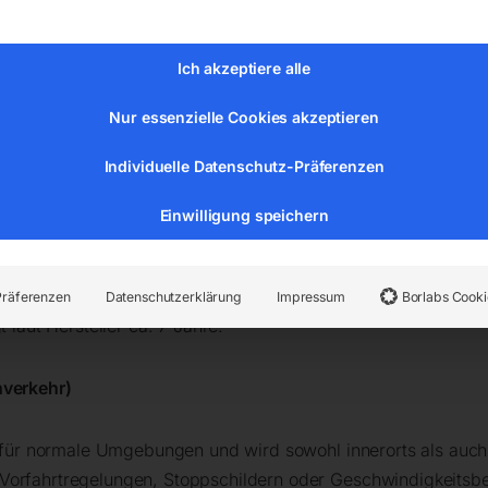
Ich akzeptiere alle
ichen entscheidend, da sie die Rückstrahlwerte, die Sichtbark
nterscheiden wir drei Folientypen, nummeriert von 1 bis 3:
Nur essenzielle Cookies akzeptieren
Individuelle Datenschutz-Präferenzen
e)
Einwilligung speichern
strahlwerte und wird vorwiegend in Bereichen des ruhenden Ve
hrstechnisch weniger kritischen Beschilderungen wie tourist
hildern zum Einsatz.
Präferenzen
Datenschutzerklärung
Impressum
Borlabs Cooki
t laut Hersteller ca. 7 Jahre.
nverkehr)
ie für normale Umgebungen und wird sowohl innerorts als auch
 Vorfahrtregelungen, Stoppschildern oder Geschwindigkeitsb