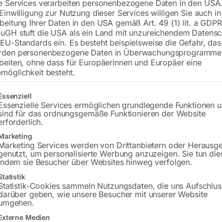
e Services verarbeiten personenbezogene Daten in den USA.
Stärke 2 bzw. 2,5 mm
 Einwilligung zur Nutzung dieser Services willigen Sie auch in
beitung Ihrer Daten in den USA gemäß Art. 49 (1) lit. a GDPR
uGH stuft die USA als ein Land mit unzureichendem Datensc
€
42,00
–
€
382,80
EU-Standards ein. Es besteht beispielsweise die Gefahr, da
rden personenbezogene Daten in Überwachungsprogramme
beiten, ohne dass für Europäerinnen und Europäer eine
inkl. MwSt.
zzgl.
Versandkosten
möglichkeit besteht.
Lieferzeit:
ca. 5 - 10 Werktage
gt eine Liste der Service-Gruppen, für die eine Einwilligung erteilt w
Essenziell
Essenzielle Services ermöglichen grundlegende Funktionen 
sind für das ordnungsgemäße Funktionieren der Website
Größe der Tafel
erforderlich.
Marketing
Bauart
Marketing Services werden von Drittanbietern oder Herausg
genutzt, um personalisierte Werbung anzuzeigen. Sie tun die
indem sie Besucher über Websites hinweg verfolgen.
Folientyp
Statistik
Statistik-Cookies sammeln Nutzungsdaten, die uns Aufschlus
darüber geben, wie unsere Besucher mit unserer Website
umgehen.
Externe Medien