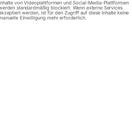
Beschreibung
Produktsicherheit
Inhalte von Videoplattformen und Social-Media-Plattformen
werden standardmäßig blockiert. Wenn externe Services
akzeptiert werden, ist für den Zugriff auf diese Inhalte keine
manuelle Einwilligung mehr erforderlich.
en Straßenverkehr nach der StVO in Österreich erlaubt.
d betrieblichen Bereich angewendet werden.
ach der StVO
ut Bundesgesetzen i.d.g.F. und RVS
eständig
zeichen