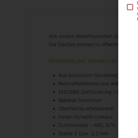
Alle unsere Verkehrszeichen sind für d
Die Zeichen können im öffentlichen un
Merkmale der Verkehrszeichen n
Aus Aluminium-Speziallegierung la
Retroreflektierend und witterungsb
EN12899-Zertifizierung / CE-Kenn
Material Aluminium
Oberfläche reflektierend
Farbe rot/weiß/schwarz
Durchmesser – 480, 670, 960 mm
Stärke 2 bzw. 2,5 mm