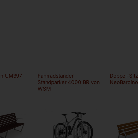
an UM397
Fahrradständer
Doppel-Sit
Standparker 4000 BR von
NeoBarcin
WSM