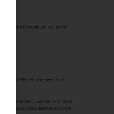
g oder weitere Formgebung und eignet
den das Tafelblech eingesetzt wird.
 Folie versehen. Diese Bauform bietet
 für anspruchsvolle Einsatzbedingungen.