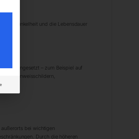
eit bei Dunkelheit und die Lebensdauer
rkehrs eingesetzt – zum Beispiel auf
ischen Hinweisschildern,
e
 außerorts bei wichtigen
eschränkungen. Durch die höheren