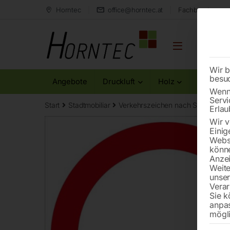
Horntec
office@horntec.at
Fachberatung au
Wir b
besu
Angebote
Druckluft
Holz
Metall
Wenn 
Servi
Start
Stadtmobiliar
Verkehrszeichen nach StVO
Fah
Erlau
Wir v
Einig
Websi
könne
Anzei
Weite
unse
Verar
Sie k
anpa
mögli