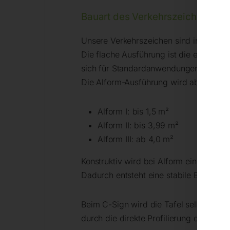
Bauart des Verkehrszeichens
Unsere Verkehrszeichen sind in drei Bau
Die flache Ausführung ist die einfachs
sich für Standardanwendungen.
Die Alform-Ausführung wird abhängig von
Alform I: bis 1,5 m²
Alform II: bis 3,99 m²
Alform III: ab 4,0 m²
Konstruktiv wird bei Alform eine flach
Dadurch entsteht eine stabile Bauweis
Beim C-Sign wird die Tafel selbst uml
durch die direkte Profilierung des Sch