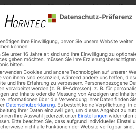
s Kärnten
Markenqualität
Lieferung nach Österreich und Deutsch
Datenschutz-Präferenz
enötigen Ihre Einwilligung, bevor Sie unsere Website weiter
chen können.
Reinigung
Schweißen
Stadtmobiliar
Stein
Sie unter 16 Jahre alt sind und Ihre Einwilligung zu optional
ces geben möchten, müssen Sie Ihre Erziehungsberechtigte
rverbot in beide Richtungen
bnis bitten.
erwenden Cookies und andere Technologien auf unserer Web
🔍
e von ihnen sind essenziell, während andere uns helfen, dies
te und Ihre Erfahrung zu verbessern.
Personenbezogene Da
Fa
n verarbeitet werden (z. B. IP-Adressen), z. B. für personalis
gen und Inhalte oder die Messung von Anzeigen und Inhalte
re Informationen über die Verwendung Ihrer Daten finden Sie
rer
Datenschutzerklärung
.
Es besteht keine Verpflichtung, in 
beitung Ihrer Daten einzuwilligen, um dieses Angebot zu nut
önnen Ihre Auswahl jederzeit unter
Einstellungen
widerrufen 
Schildtyp § 52 Vorschriftszeiche
ssen.
Bitte beachten Sie, dass aufgrund individueller Einstell
Kurzzeichen § 52/1
cherweise nicht alle Funktionen der Website verfügbar sind.
Durchmesser – 480, 670, 960 