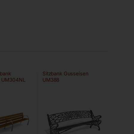
zbank
Sitzbank Gusseisen
o UM304NL
UM388