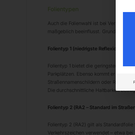
Folientypen
Auch die Folienwahl ist bei Verkehrsze
maßgeblich beeinflusst. Grundsätzlich u
Folientyp 1 (niedrigste Reflexionsklass
Folientyp 1 bietet die geringsten Rück
Parkplätzen. Ebenso kommt er bei verke
Straßennamenschildern oder Reklamesc
Die durchschnittliche Haltbarkeit beträg
Folientyp 2 (RA2 – Standard im Straße
Folientyp 2 (RA2) gilt als Standardfol
Verkehrszeichen verwendet – etwa bei