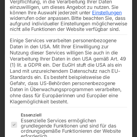
Verpflichtung, in die Verarbeitung Ihrer Daten
einzuwilligen, um dieses Angebot zu nutzen.
Sie
können Ihre Auswahl jederzeit unter
Einstellungen
widerrufen oder anpassen.
Bitte beachten Sie, dass
aufgrund individueller Einstellungen möglicherweise
nicht alle Funktionen der Website verfügbar sind.
Einige Services verarbeiten personenbezogene
Daten in den USA. Mit Ihrer Einwilligung zur
Nutzung dieser Services willigen Sie auch in die
Verarbeitung Ihrer Daten in den USA gemäß Art. 49
(1) lit. a GDPR ein. Der EuGH stuft die USA als ein
Land mit unzureichendem Datenschutz nach EU-
Standards ein. Es besteht beispielsweise die
Gefahr, dass US-Behörden personenbezogene
Daten in Überwachungsprogrammen verarbeiten,
ohne dass für Europäerinnen und Europäer eine
Klagemöglichkeit besteht.
Es folgt eine Liste der Service-Gruppen, für die eine Einwilligun
Fahrverbot für
Essenziell
Essenzielle Services ermöglichen
Lastkraftfahrzeuge mit
grundlegende Funktionen und sind für das
ordnungsgemäße Funktionieren der Website
Gewichtsangabe
erforderlich.