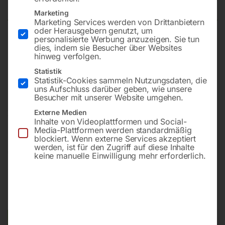
Marketing
Marketing Services werden von Drittanbietern
oder Herausgebern genutzt, um
personalisierte Werbung anzuzeigen. Sie tun
Schildtyp § 52 Vorschriftszeichen
dies, indem sie Besucher über Websites
hinweg verfolgen.
Kurzzeichen § 52/7a
Durchmesser – 480, 670, 960 mm
Statistik
Statistik-Cookies sammeln Nutzungsdaten, die
Stärke 2 bzw. 2,5 mm
uns Aufschluss darüber geben, wie unsere
Besucher mit unserer Website umgehen.
Hinweis: Geben Sie den gewünschten Text, als
Externe Medien
Zusatzinformation in der Bestellung an z.B. “10 t”
Inhalte von Videoplattformen und Social-
Media-Plattformen werden standardmäßig
blockiert. Wenn externe Services akzeptiert
werden, ist für den Zugriff auf diese Inhalte
€
48,00
–
€
393,60
keine manuelle Einwilligung mehr erforderlich.
inkl. MwSt.
zzgl.
Versandkosten
Lieferzeit:
ca. 5 - 10 Werktage
Größe der Tafel