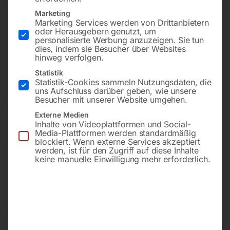
Marketing
Marketing Services werden von Drittanbietern
Schildtyp § 52 Vorschriftszeichen
oder Herausgebern genutzt, um
personalisierte Werbung anzuzeigen. Sie tun
Kurzzeichen § 52/7e
dies, indem sie Besucher über Websites
Durchmesser – 480, 670, 960 mm
hinweg verfolgen.
Stärke 2 bzw. 2,5 mm
Statistik
Statistik-Cookies sammeln Nutzungsdaten, die
uns Aufschluss darüber geben, wie unsere
Besucher mit unserer Website umgehen.
€
48,00
–
€
393,60
Externe Medien
Inhalte von Videoplattformen und Social-
inkl. MwSt.
zzgl.
Versandkosten
Media-Plattformen werden standardmäßig
Lieferzeit:
ca. 5 - 10 Werktage
blockiert. Wenn externe Services akzeptiert
werden, ist für den Zugriff auf diese Inhalte
keine manuelle Einwilligung mehr erforderlich.
Versandkosten Standard (Österreich):
€
15,00
Bitte beachten Sie: Die Versandkosten gelten für Österreich.
Andere Länder können abweichen.