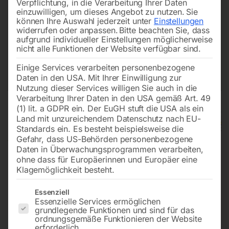
Verpflichtung, in die Verarbeitung Ihrer Daten
einzuwilligen, um dieses Angebot zu nutzen.
Sie
können Ihre Auswahl jederzeit unter
Einstellungen
widerrufen oder anpassen.
Bitte beachten Sie, dass
aufgrund individueller Einstellungen möglicherweise
nicht alle Funktionen der Website verfügbar sind.
Einige Services verarbeiten personenbezogene
Daten in den USA. Mit Ihrer Einwilligung zur
Nutzung dieser Services willigen Sie auch in die
Verarbeitung Ihrer Daten in den USA gemäß Art. 49
(1) lit. a GDPR ein. Der EuGH stuft die USA als ein
Land mit unzureichendem Datenschutz nach EU-
Standards ein. Es besteht beispielsweise die
Gefahr, dass US-Behörden personenbezogene
Daten in Überwachungsprogrammen verarbeiten,
ohne dass für Europäerinnen und Europäer eine
Klagemöglichkeit besteht.
Es folgt eine Liste der Service-Gruppen, für die eine Einwilligun
Fahrverbot für Fahrzeuge mit
Essenziell
Essenzielle Services ermöglichen
gefährlichen Gütern
grundlegende Funktionen und sind für das
ordnungsgemäße Funktionieren der Website
erforderlich.