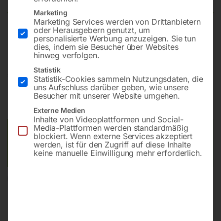
Marketing
Marketing Services werden von Drittanbietern
oder Herausgebern genutzt, um
Komfort für Fahrrad und Radfahrer!
personalisierte Werbung anzuzeigen. Sie tun
dies, indem sie Besucher über Websites
hinweg verfolgen.
Statistik
€
240,00
Statistik-Cookies sammeln Nutzungsdaten, die
uns Aufschluss darüber geben, wie unsere
inkl. MwSt.
zzgl.
Versandkosten
Besucher mit unserer Website umgehen.
Lieferzeit:
ca. 5 - 10 Werktage
Externe Medien
Inhalte von Videoplattformen und Social-
Media-Plattformen werden standardmäßig
Versandkosten Standard (Österreich):
€
15,00
blockiert. Wenn externe Services akzeptiert
Bitte beachten Sie: Die Versandkosten gelten für Österreich.
werden, ist für den Zugriff auf diese Inhalte
keine manuelle Einwilligung mehr erforderlich.
Andere Länder können abweichen.
In den Warenkorb