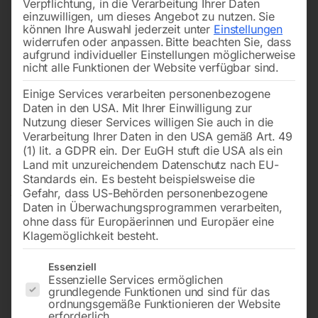
Verpflichtung, in die Verarbeitung Ihrer Daten
einzuwilligen, um dieses Angebot zu nutzen.
Sie
können Ihre Auswahl jederzeit unter
Einstellungen
widerrufen oder anpassen.
Bitte beachten Sie, dass
aufgrund individueller Einstellungen möglicherweise
nicht alle Funktionen der Website verfügbar sind.
Einige Services verarbeiten personenbezogene
Daten in den USA. Mit Ihrer Einwilligung zur
Nutzung dieser Services willigen Sie auch in die
Verarbeitung Ihrer Daten in den USA gemäß Art. 49
(1) lit. a GDPR ein. Der EuGH stuft die USA als ein
Land mit unzureichendem Datenschutz nach EU-
Standards ein. Es besteht beispielsweise die
Gefahr, dass US-Behörden personenbezogene
Daten in Überwachungsprogrammen verarbeiten,
ohne dass für Europäerinnen und Europäer eine
Klagemöglichkeit besteht.
Es folgt eine Liste der Service-Gruppen, für die eine Einwilligun
Essenziell
Essenzielle Services ermöglichen
Fahrrad Parker B2Minck diagonal
grundlegende Funktionen und sind für das
500mm
ordnungsgemäße Funktionieren der Website
erforderlich.